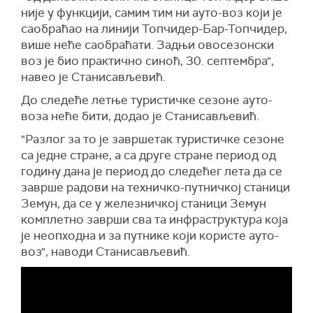
није у функцији, самим тим ни ауто-воз који је
саобраћао на линији Топчидер-Бар-Топчидер,
више неће саобраћати. Задњи овосезонски
воз је био практично синоћ, 30. септембра",
навео је Станисављевић.
До следеће летње туристичке сезоне ауто-
воза неће бити, додао је Станисављевић.
"Разлог за то је завршетак туристичке сезоне
са једне стране, а са друге стране период од
годину дана је период до следећег лета да се
заврше радови на техничко-путничкој станици
Земун, да се у железничкој станици Земун
комплетно заврши сва та инфраструктура која
је неопходна и за путнике који користе ауто-
воз", наводи Станисављевић.