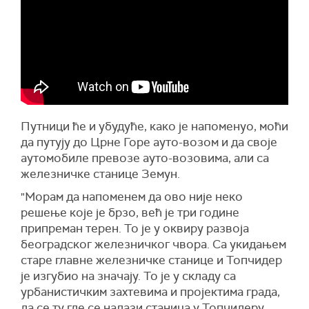
Путници ће и убудуће, како је напоменуо, моћи
да путују до Црне Горе ауто-возом и да своје
аутомобиле превозе ауто-возовима, али са
железничке станице Земун.
"Морам да напоменем да ово није неко
решење које је брзо, већ је три године
припреман терен. То је у оквиру развоја
београдског железничког чвора. Са укидањем
старе главне железничке станице и Топчидер
је изгубио на значају. То је у складу са
урбанистичким захтевима и пројектима града,
да се ту где се налази станица у Топчидеру