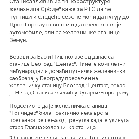
Станисављевић из "Инфраструктуре
железница Србије" каже за РТС да ће
путници и следеће сезоне моћи да путују до
Црне Горе ауто-возом и да превозе своје
аутомобиле, али са железничке станице
Земун.
Возови за Бар и Ниш полазе од данас са
станице Београд "Центар". Тиме је комплетни
међународни и домаћи путнички железнички
саобраћај у Београду пресељен на
железничку станицу Београд "Центар", рекао
је Ненад Станисављевић у Јутарњем програму.
Подсетио је да је железничка станица
"Топчидер" била практично нека врста
прелазног решења од тренутка када је укинута
стара Главна железничка станица.
"Од данас железничка станица Топчидер више