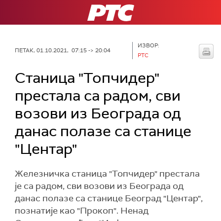
РТС
ИЗВОР:
ПЕТАК, 01.10.2021, 07:15 -> 20:04
РТС
Станица "Топчидер"
престала са радом, сви
возови из Београда од
данас полазе са станице
"Центар"
Железничка станица "Топчидер" престала
је са радом, сви возови из Београда од
данас полазе са станице Београд "Центар",
познатије као "Прокоп". Ненад