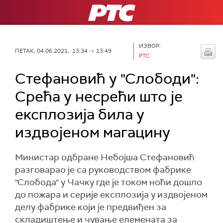
РТС
ИЗВОР:
ПЕТАК, 04.06.2021, 13:34 -> 13:49
РТС
Стефановић у "Слободи":
Срећа у несрећи што је
експлозија била у
издвојеном магацину
Министар одбране Небојша Стефановић
разговарао је са руководством фабрике
"Слобода" у Чачку где је током ноћи дошло
до пожара и серије експлозија у издвојеном
делу фабрике који је предвиђен за
складиштење и чување елемената за