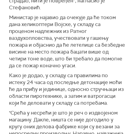
страдао, нити је повређен", нагласио је
Стефановић.
Министар је најавио да очекује да ће током
дана хеликоптери Војске, у складу са
проценом надлежних из Ратног
ваздухопловства, учествовати у гашењу
пожара и објаснио да ће летелице са безбедне
висине на место пожара бацати више од
четири тоне воде, што би требало да помогне
да се пожар коначно угаси.
Како је додао, у складу са правилима по
истеку 24 часа од последње детонације моћи
ће да приђу и јединице, односно стручњаци из
области пиротехнике, а затим и ватрогасци
који ће деловати у складу са потребама.
"Срећа у несрећи је што је реч о издвојеном
магацину. Дакле, ништа се није догодило у
кругу оних делова фабрике који су везани за
непосредну производњу. Наравно, најважнија