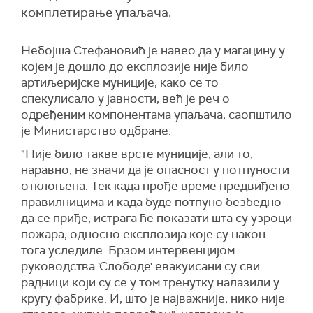
комплетирање упаљача.
Небојша Стефановић је навео да у магацину у
којем је дошло до експлозије није било
артиљеријске муниције, како се то
спекулисало у јавности, већ је реч о
одређеним компонентама упаљача, саопштило
је Министарство одбране.
"Није било такве врсте муниције, али то,
наравно, не значи да је опасност у потпуности
отклоњена. Тек када прође време предвиђено
правилницима и када буде потпуно безбедно
да се приђе, истрага ће показати шта су узроци
пожара, односно експлозија које су након
тога уследиле. Брзом интервенцијом
руководства 'Слободе' евакуисани су сви
радници који су се у том тренутку налазили у
кругу фабрике. И, што је најважније, нико није