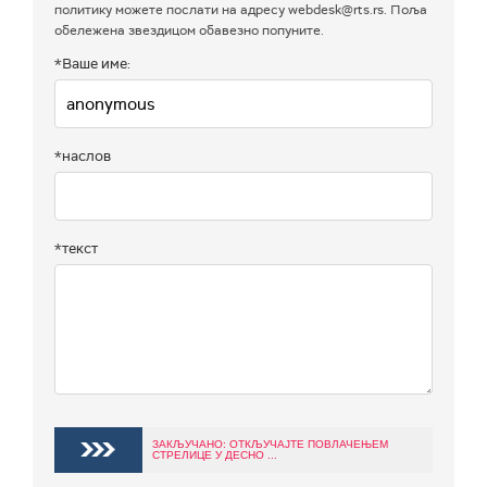
политику можете послати на адресу webdesk@rts.rs. Поља
обележена звездицом обавезно попуните.
*Ваше име:
*наслов
*текст
ЗАКЉУЧАНО: ОТКЉУЧАЈТЕ ПОВЛАЧЕЊЕМ
СТРЕЛИЦЕ У ДЕСНО ...