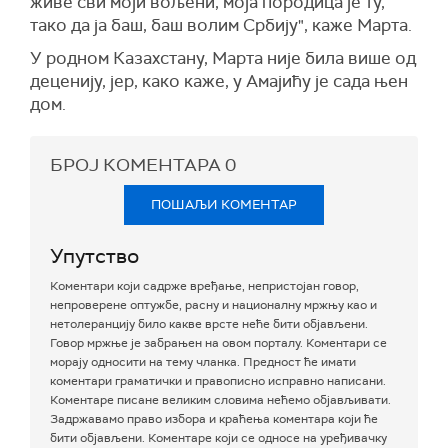
живе сви моји вољени, моја породица је ту,
тако да ја баш, баш волим Србију", каже Марта.
У родном Казахстану, Марта није била више од
деценију, јер, како каже, у Амајићу је сада њен
дом.
БРОЈ КОМЕНТАРА
0
ПОШАЉИ КОМЕНТАР
Упутство
Коментари који садрже вређање, непристојан говор,
непроверене оптужбе, расну и националну мржњу као и
нетолеранцију било какве врсте неће бити објављени.
Говор мржње је забрањен на овом порталу. Коментари се
морају односити на тему чланка. Предност ће имати
коментари граматички и правописно исправно написани.
Коментаре писане великим словима нећемо објављивати.
Задржавамо право избора и краћења коментара који ће
бити објављени. Коментаре који се односе на уређивачку