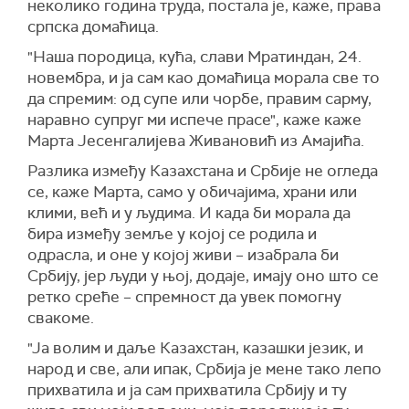
неколико година труда, постала је, каже, права
српска домаћица.
"Наша породица, кућа, слави Мратиндан, 24.
новембра, и ја сам као домаћица морала све то
да спремим: од супе или чорбе, правим сарму,
наравно супруг ми испече прасе", каже каже
Марта Јесенгалијева Живановић из Амајића.
Разлика између Казахстана и Србије не огледа
се, каже Марта, само у обичајима, храни или
клими, већ и у људима. И када би морала да
бира између земље у којој се родила и
одрасла, и оне у којој живи – изабрала би
Србију, јер људи у њој, додаје, имају оно што се
ретко среће – спремност да увек помогну
свакоме.
"Ја волим и даље Казахстан, казашки језик, и
народ и све, али ипак, Србија је мене тако лепо
прихватила и ја сам прихватила Србију и ту