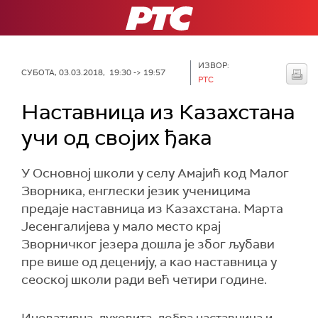
РТС
ИЗВОР:
СУБОТА, 03.03.2018, 19:30 -> 19:57
РТС
Наставница из Казахстана
учи од својих ђака
У Основној школи у селу Амајић код Малог
Зворника, енглески језик ученицима
предаје наставница из Казахстана. Марта
Јесенгалијева у мало место крај
Зворничког језера дошла је због љубави
пре више од деценију, а као наставница у
сеоској школи ради већ четири године.