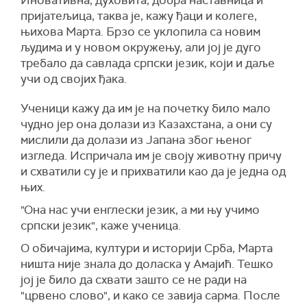
Иновативна, духовита, добра наставница и
пријатељица, таква је, кажу ђаци и колеге,
њихова Марта. Брзо се уклопила са новим
људима и у новом окружењу, али јој је дуго
требало да савлада српски језик, који и даље
учи од својих ђака.
Ученици кажу да им је на почетку било мало
чудно јер она долази из Казахстана, а они су
мислили да долази из Јапана због њеног
изгледа. Испричала им је своју животну причу
и схватили су је и прихватили као да је једна од
њих.
"Она нас учи енглески језик, а ми њу учимо
српски језик", каже ученица.
О обичајима, култури и историји Срба, Марта
ништа није знала до доласка у Амајић. Тешко
јој је било да схвати зашто се не ради на
"црвено слово", и како се завија сарма. После