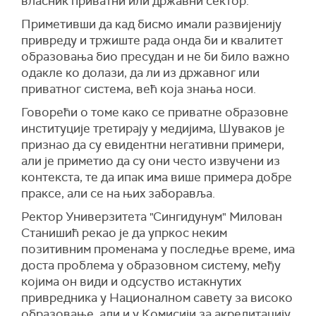
власник приватни или државни сектор.
Приметивши да кад бисмо имали развијенију
привреду и тржиште рада онда би и квалитет
образовања био пресудан и не би било важно
одакле ко долази, да ли из државног или
приватног система, већ која знања носи.
Говорећи о томе како се приватне образовне
институције третирају у медијима, Шуваков је
признао да су евидентни негативни примери,
али је приметио да су они често извучени из
контекста, те да ипак има више примера добре
праксе, али се на њих заборавља.
Ректор Универзитета "Сингидунум" Милован
Станишић рекао је да упркос неким
позитивним променама у последње време, има
доста проблема у образовном систему, међу
којима он види и одсуство истакнутих
привредника у Националном савету за високо
образовање, али и у Комисији за акредитацију