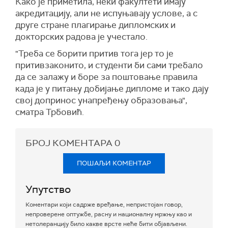
Како је приметила, неки факултети имају
акредитацију, али не испуњавају услове, а с
друге стране плагирање дипломских и
докторских радова је учестало.
"Треба се борити притив тога јер то је
притивзаконито, и студенти би сами требало
да се залажу и боре за поштовање правила
када је у питању добијање дипломе и тако дају
свој допринос унапређењу образовања",
сматра Трбовић.
БРОЈ КОМЕНТАРА
0
ПОШАЉИ КОМЕНТАР
Упутство
Коментари који садрже вређање, непристојан говор,
непроверене оптужбе, расну и националну мржњу као и
нетолеранцију било какве врсте неће бити објављени.