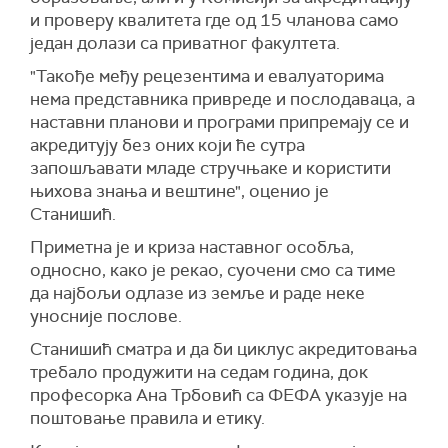
и проверу квалитета где од 15 чланова само
један долази са приватног факултета.
"Такође међу рецезентима и евалуаторима
нема представника привреде и послодаваца, а
наставни планови и програми припремају се и
акредитују без оних који ће сутра
запошљавати младе стручњаке и користити
њихова знања и вештине", оценио је
Станишић.
Приметна је и криза наставног особља,
односно, како је рекао, суочени смо са тиме
да најбољи одлазе из земље и раде неке
уносније послове.
Станишић сматра и да би циклус акредитовања
требало продужити на седам година, док
професорка Ана Трбовић са ФЕФА указује на
поштовање правила и етику.