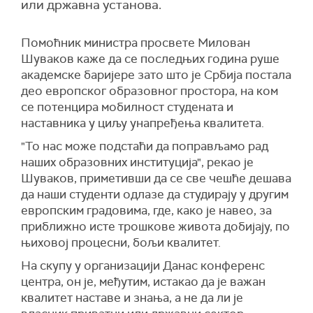
или државна установа.
Помоћник министра просвете Милован
Шуваков каже да се последњих година руше
академске баријере зато што је Србија постала
део европског образовног простора, на ком
се потенцира мобилност студената и
наставника у циљу унапређења квалитета.
"То нас може подстаћи да поправљамо рад
наших образовних институција", рекао је
Шуваков, приметивши да се све чешће дешава
да наши студенти одлазе да студирају у другим
европским градовима, где, како је навео, за
приближно исте трошкове живота добијају, по
њиховој процесни, бољи квалитет.
На скупу у организацији Данас конференс
центра, он је, међутим, истакао да је важан
квалитет наставе и знања, а не да ли је