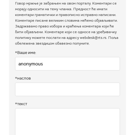
Говор мржње је забрањен на овом порталу. Коментари се
морају односити на тему чланка. Предност ће имати
коментари граматички и правописно исправно написани.
Коментаре писане великим словима нећемо објављивати.
Задржавамо право избора и краћења коментара који ће
бити објављени. Коментаре који се односе на уређивачку
политику можете послати на адресу webdesk@rts.rs. Поља
обележена звездицом обавезно попуните.
*Ваше име:
*наслов
*текст