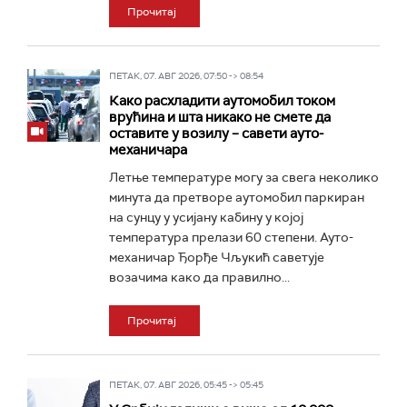
Прочитај
ПЕТАК, 07. АВГ 2026, 07:50 -> 08:54
Како расхладити аутомобил током
врућина и шта никако не смете да
оставите у возилу – савети ауто-
механичара
Летње температуре могу за свега неколико
минута да претворе аутомобил паркиран
на сунцу у усијану кабину у којој
температура прелази 60 степени. Ауто-
механичар Ђорђе Чљукић саветује
возачима како да правилно...
Прочитај
ПЕТАК, 07. АВГ 2026, 05:45 -> 05:45