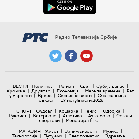
Радио Телевизија Србије
|
|
|
|
ВЕСТИ
Политика
Регион
Свет
Србија данас
|
|
|
|
Хроника
Друштво
Економија
Мерила времена
Рат
|
|
|
|
у Украјини
Време
Сервисне вести
Сматрачница
|
Подкаст
ЕУ могућности 2026
|
|
|
|
СПОРТ
Фудбал
Кошарка
Тенис
Одбојка
|
|
|
|
Рукомет
Ватерполо
Атлетика
Ауто-мото
Остали
|
спортови
Меморијал РТС
|
|
|
МАГАЗИН
Живот
Занимљивости
Музика
|
|
|
|
Технологијa
Путујемо
Свет познатих
Здравље