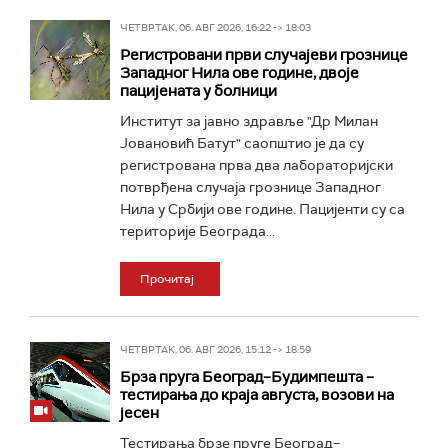
ЧЕТВРТАК, 06. АВГ 2026, 16:22 -> 18:03
Регистровани први случајеви грознице
Западног Нила ове године, двоје
пацијената у болници
Институт за јавно здравље "Др Милан
Јовановић Батут" саопштио је да су
регистрована прва два лабораторијски
потврђена случаја грознице Западног
Нила у Србији ове године. Пацијенти су са
територије Београда...
Прочитај
ЧЕТВРТАК, 06. АВГ 2026, 15:12 -> 18:59
Брза пруга Београд–Будимпешта –
тестирања до краја августа, возови на
јесен
Тестирања брзе пруге Београд–