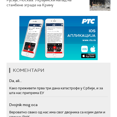
Русије; Москва: Украјински напад на
стамбене зграде на Криму
КОМЕНТАРИ
Da, ali...
Како преживети прва три дана катастрофе у Србији, и за
шта нас припрема ЕУ
Dvojnik mog oca
Вероватно свако од нас има свог двојника са којим дели и
сличну ДНК