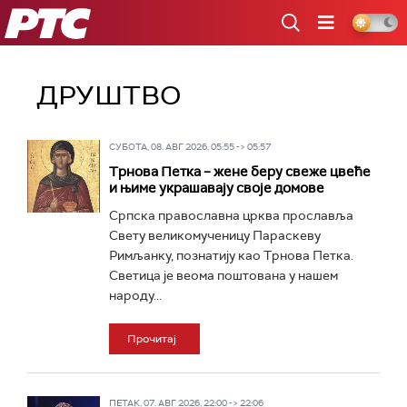
РТС
ДРУШТВО
СУБОТА, 08. АВГ 2026, 05:55 -> 05:57
Трнова Петка – жене беру свеже цвеће
и њиме украшавају своје домове
Српска православна црква прославља
Свету великомученицу Параскеву
Римљанку, познатију као Трнова Петка.
Светица је веома поштована у нашем
народу...
Прочитај
ПЕТАК, 07. АВГ 2026, 22:00 -> 22:06