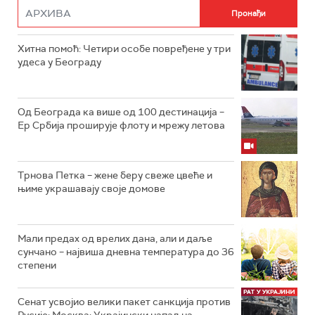
Хитна помоћ: Четири особе повређене у три
удеса у Београду
Од Београда ка више од 100 дестинација –
Ер Србија проширује флоту и мрежу летова
Трнова Петка – жене беру свеже цвеће и
њиме украшавају своје домове
Мали предах од врелих дана, али и даље
сунчано – највиша дневна температура до 36
степени
Сенат усвојио велики пакет санкција против