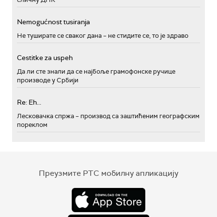
Nemogućnost tusiranja
Не туширате се сваког дана – не стидите се, то је здраво
Cestitke za uspeh
Да ли сте знали да се најбоље грамофонске ручице
производе у Србији
Re: Eh...
Лесковачка спржа – производ са заштићеним географским
пореклом
Преузмите РТС мобилну апликацију