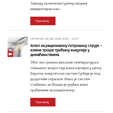
Заводу за интелектуалну својину
евидентиран као...
Прочитај
ЧЕТВРТАК, 06. АВГ 2026, 16:30 -> 21:07
Апел за рационалну потрошњу струје –
климе троше трећину енергије у
домаћинствима
Због екстремно високих температура и
смањеног водостаја река и језера у целој
Европи, енергетски систем Србије је под
додатним опрезом. Иако је систем
стабилан, из Владе је упућен апел
грађанима за рационалну...
Прочитај