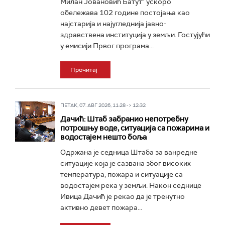
Милан Јовановић Батут" ускоро
обележава 102 године постојања као
најстарија и најугледнија јавно-
здравствена институција у земљи. Гостујући
у емисији Првог програма...
Прочитај
ПЕТАК, 07. АВГ 2026, 11:28 -> 12:32
Дачић: Штаб забранио непотребну
потрошњу воде, ситуација са пожарима и
водостајем нешто боља
Одржана је седница Штаба за ванредне
ситуације која је сазвана због високих
температура, пожара и ситуације са
водостајем река у земљи. Након седнице
Ивица Дачић је рекао да је тренутно
активно девет пожара...