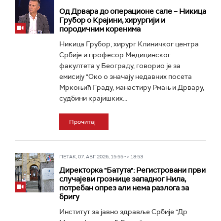
Од Дрвара до операционе сале – Никица
Грубор о Крајини, хирургији и
породичним коренима
Никица Грубор, хирург Клиничког центра
Србије и професор Медицинског
факултета у Београду, говорио је за
емисију "Око о значају недавних посета
Мркоњић Граду, манастиру Рмањ и Дрвару,
судбини крајишких...
Прочитај
ПЕТАК, 07. АВГ 2026, 15:55 -> 18:53
Директорка "Батута": Регистровани први
случајеви грознице западног Нила,
потребан опрез али нема разлога за
бригу
Институт за јавно здравље Србије "Др