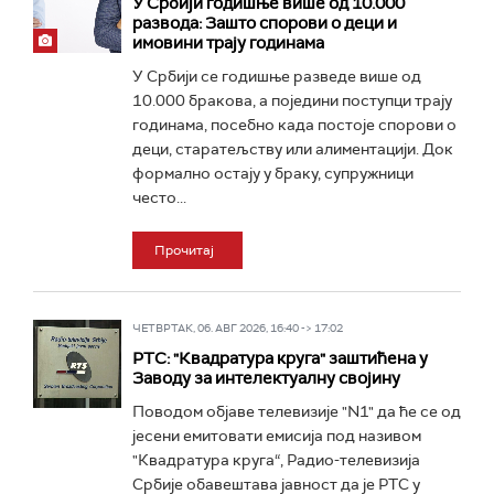
У Србији годишње више од 10.000
развода: Зашто спорови о деци и
имовини трају годинама
У Србији се годишње разведе више од
10.000 бракова, a поједини поступци трају
годинама, посебно када постоје спорови о
деци, старатељству или алиментацији. Док
формално остају у браку, супружници
често...
Прочитај
ЧЕТВРТАК, 06. АВГ 2026, 16:40 -> 17:02
РТС: "Квадратура круга" заштићена у
Заводу за интелектуалну својину
Поводом објаве телевизије "N1" да ће се од
јесени емитовати емисија под називом
"Квадратура круга“, Радио-телевизија
Србије обавештава јавност да је РТС у