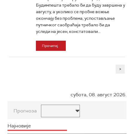
Будимпешта требало би да буду завршена у
августу, а уколико се пробне вожње
окончају без проблема, успостављање
путничког саобраћаја требало би да
уследи на јесен, констатовали...
Прочитај
>
субота, 08. август 2026.
Прогноза
Најновије