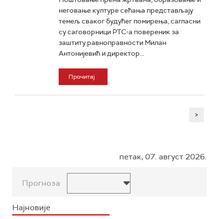
неговање културе сећања представљају
темељ сваког будућег помирења, сагласни
су саговорници РТС-а повереник за
заштиту равноправности Милан
Антонијевић и директор...
Прочитај
>
петак, 07. август 2026.
Прогноза
Најновије