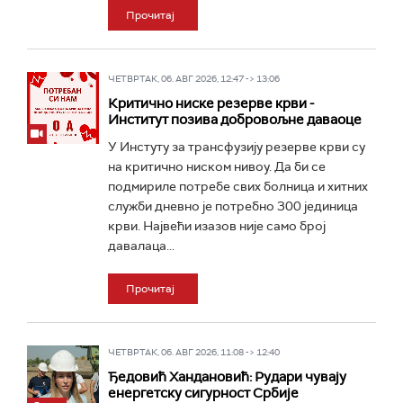
Прочитај
ЧЕТВРТАК, 06. АВГ 2026, 12:47 -> 13:06
Критично ниске резерве крви -
Институт позива добровољне даваоце
У Инстуту за трансфузију резерве крви су
на критично ниском нивоу. Да би се
подмириле потребе свих болница и хитних
служби дневно је потребно 300 јединица
крви. Највећи изазов није само број
давалаца...
Прочитај
ЧЕТВРТАК, 06. АВГ 2026, 11:08 -> 12:40
Ђедовић Хандановић: Рудари чувају
енергетску сигурност Србије