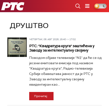
РТС
ДРУШТВО
ЧЕТВРТАК, 06. АВГ 2026, 16:40 -> 17:02
РТС: "Квадратура круга" заштићена у
Заводу за интелектуалну својину
Поводом објаве телевизије "N1" да ће се од
јесени емитовати емисија под називом
"Квадратура круга“, Радио-телевизија
Србије обавештава јавност да је РТС у
Заводу за интелектуалну својину
евидентиран као...
Прочитај