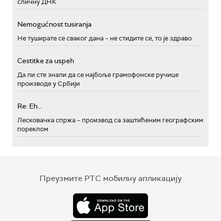
сличну ДНК
Nemogućnost tusiranja
Не туширате се сваког дана – не стидите се, то је здраво
Cestitke za uspeh
Да ли сте знали да се најбоље грамофонске ручице
производе у Србији
Re: Eh...
Лесковачка спржа – производ са заштићеним географским
пореклом
Преузмите РТС мобилну апликацију