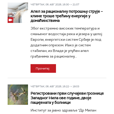
ЧЕТВРТАК, 06. АВГ 2026, 16:30 -> 21:07
Апел за рационалну потрошњу струје –
климе троше трећину енергије у
домаћинствима
Због екстремно високих температура и
смањеног водостаја река и језера у целој
Европи, енергетски систем Србије је под
додатним опрезом. Иако је систем
стабилан, из Владе је упућен апел
грађанима за рационалну...
Прочитај
ЧЕТВРТАК, 06. АВГ 2026, 16:22 -> 18:03
Регистровани први случајеви грознице
Западног Нила ове године, двоје
пацијената у болници
Институт за јавно здравље "Др Милан