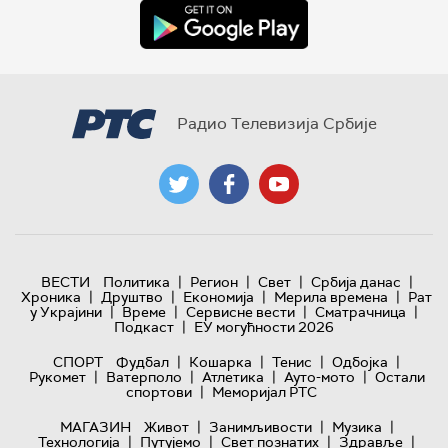
Радио Телевизија Србије
|
|
|
|
ВЕСТИ
Политика
Регион
Свет
Србија данас
|
|
|
|
Хроника
Друштво
Економија
Мерила времена
Рат
|
|
|
|
у Украјини
Време
Сервисне вести
Сматрачница
|
Подкаст
ЕУ могућности 2026
|
|
|
|
СПОРТ
Фудбал
Кошарка
Тенис
Одбојка
|
|
|
|
Рукомет
Ватерполо
Атлетика
Ауто-мото
Остали
|
спортови
Меморијал РТС
|
|
|
МАГАЗИН
Живот
Занимљивости
Музика
|
|
|
|
Технологијa
Путујемо
Свет познатих
Здравље