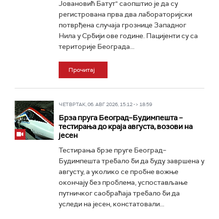
Јовановић Батут" саопштио је да су
регистрована прва два лабораторијски
потврђена случаја грознице Западног
Нила у Србији ове године. Пацијенти су са
територије Београда...
Прочитај
ЧЕТВРТАК, 06. АВГ 2026, 15:12 -> 18:59
Брза пруга Београд–Будимпешта –
тестирања до краја августа, возови на
јесен
Тестирања брзе пруге Београд–
Будимпешта требало би да буду завршена у
августу, а уколико се пробне вожње
окончају без проблема, успостављање
путничког саобраћаја требало би да
уследи на јесен, констатовали...