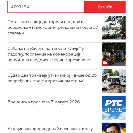
Петак носи још један врели дан, али и
освежење – пљускови и грмљавина после 37
степени
Сећање на убијене дан после "Олује" у
Уздољу, посланица на комеморацији
прочитала сведочење једине преживеле
Судар два трамваја у Немачкој – више од 25
повређених, троје у критичном стању
Временска прогноза 7. август 2026.
Украјински председник Зеленски стиже у