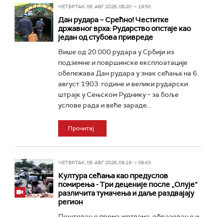
ЧЕТВРТАК, 06. АВГ 2026, 08:20 -> 19:50
Дан рудара – Срећно! Честитке
државног врха: Рударство опстаје као
један од стубова привреде
Више од 20.000 рудара у Србији из
подземне и површинске експлоатације
обележава Дан рудара у знак сећања на 6.
август 1903. године и велики рударски
штрајк у Сењском Руднику – за боље
услове рада и веће зараде...
Прочитај
ЧЕТВРТАК, 06. АВГ 2026, 08:19 -> 08:43
Култура сећања као предуслов
помирења ­- Три деценије после „Олује“
различита тумачења и даље раздвајају
регион
Поштовање према жртвама, образовање и