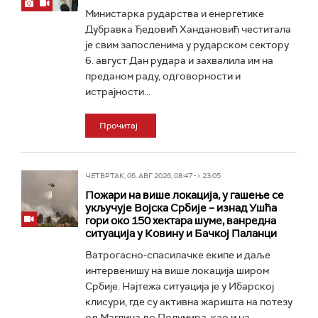
Министарка рударства и енергетике
Дубравка Ђедовић Хандановић честитала
је свим запосленима у рударском сектору
6. август Дан рудара и захвалила им на
преданом раду, одговорности и
истрајности...
Прочитај
ЧЕТВРТАК, 06. АВГ 2026, 08:47 -> 23:05
Пожари на више локација, у гашење се
укључује Војска Србије – изнад Ушћа
гори око 150 хектара шуме, ванредна
ситуација у Ковину и Бачкој Паланци
Ватрогасно-спасилачке екипе и даље
интервенишу на више локација широм
Србије. Најтежа ситуација је у Ибарској
клисури, где су активна жаришта на потезу
од Маглича до Полумира, као и на