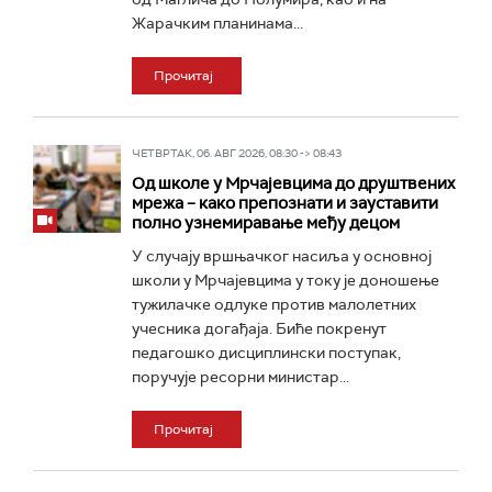
Жарачким планинама...
Прочитај
ЧЕТВРТАК, 06. АВГ 2026, 08:30 -> 08:43
Од школе у Мрчајевцима до друштвених
мрежа – како препознати и зауставити
полно узнемиравање међу децом
У случају вршњачког насиља у основној
школи у Мрчајевцима у току је доношење
тужилачке одлуке против малолетних
учесника догађаја. Биће покренут
педагошко дисциплински поступак,
поручује ресорни министар...
Прочитај