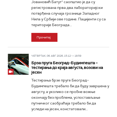
Јовановић Батут" саопштио је да су
регистрована прва два лабораторијски
потврђена случаја грознице Западног
Нила у Србији ове године. Пацијенти су са
територије Београда...
Прочитај
ЧЕТВРТАК, 06. АВГ 2026, 15:12 -> 18:59
Брза пруга Београд–Будимпешта –
тестирања до краја августа, возови на
јесен
Тестирања брзе пруге Београд–
Будимпешта требало би да буду завршена у
августу, а уколико се пробне вожње
окончају без проблема, успостављање
путничког саобраћаја требало би да
уследи на јесен, констатовали...