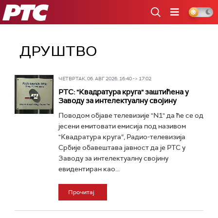
РТС
ДРУШТВО
ЧЕТВРТАК, 06. АВГ 2026, 16:40 -> 17:02
РТС: "Квадратура круга" заштићена у
Заводу за интелектуалну својину
Поводом објаве телевизије "N1" да ће се од
јесени емитовати емисија под називом
"Квадратура круга“, Радио-телевизија
Србије обавештава јавност да је РТС у
Заводу за интелектуалну својину
евидентиран као...
Прочитај