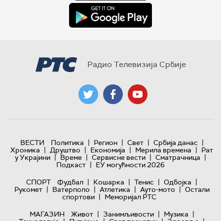
Радио Телевизија Србије
|
|
|
|
ВЕСТИ
Политика
Регион
Свет
Србија данас
|
|
|
|
Хроника
Друштво
Економија
Мерила времена
Рат
|
|
|
|
у Украјини
Време
Сервисне вести
Сматрачница
|
Подкаст
ЕУ могућности 2026
|
|
|
|
СПОРТ
Фудбал
Кошарка
Тенис
Одбојка
|
|
|
|
Рукомет
Ватерполо
Атлетика
Ауто-мото
Остали
|
спортови
Меморијал РТС
|
|
|
МАГАЗИН
Живот
Занимљивости
Музика