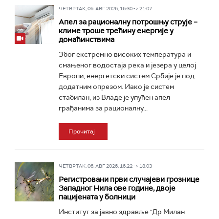
ЧЕТВРТАК, 06. АВГ 2026, 16:30 -> 21:07
Апел за рационалну потрошњу струје –
климе троше трећину енергије у
домаћинствима
Због екстремно високих температура и
смањеног водостаја река и језера у целој
Европи, енергетски систем Србије је под
додатним опрезом. Иако је систем
стабилан, из Владе је упућен апел
грађанима за рационалну...
Прочитај
ЧЕТВРТАК, 06. АВГ 2026, 16:22 -> 18:03
Регистровани први случајеви грознице
Западног Нила ове године, двоје
пацијената у болници
Институт за јавно здравље "Др Милан