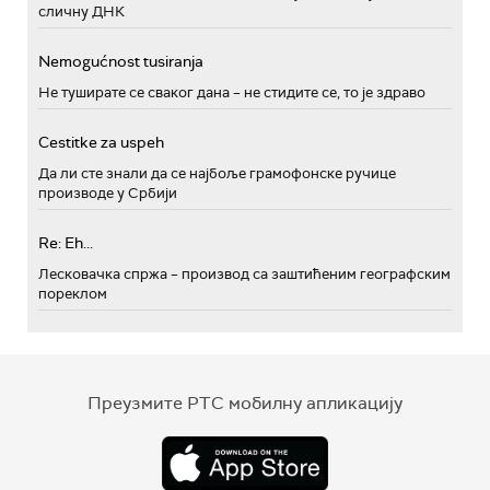
сличну ДНК
Nemogućnost tusiranja
Не туширате се сваког дана – не стидите се, то је здраво
Cestitke za uspeh
Да ли сте знали да се најбоље грамофонске ручице
производе у Србији
Re: Eh...
Лесковачка спржа – производ са заштићеним географским
пореклом
Преузмите РТС мобилну апликацију