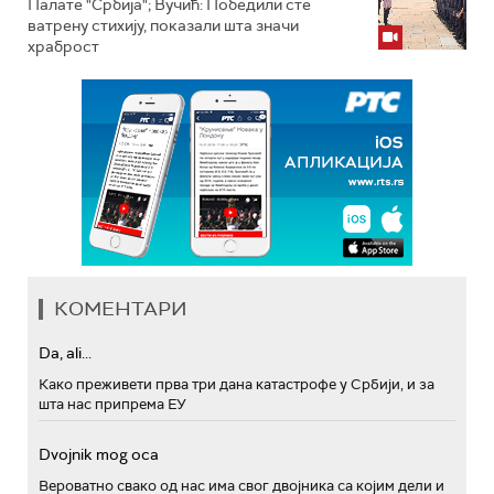
Палате "Србија"; Вучић: Победили сте
ватрену стихију, показали шта значи
храброст
КОМЕНТАРИ
Da, ali...
Како преживети прва три дана катастрофе у Србији, и за
шта нас припрема ЕУ
Dvojnik mog oca
Вероватно свако од нас има свог двојника са којим дели и