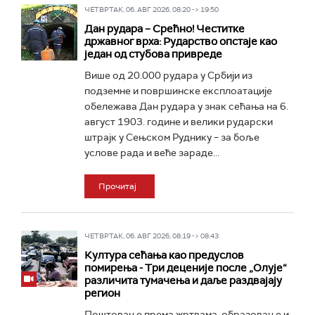
ЧЕТВРТАК, 06. АВГ 2026, 08:20 -> 19:50
Дан рудара – Срећно! Честитке
државног врха: Рударство опстаје као
један од стубова привреде
Више од 20.000 рудара у Србији из
подземне и површинске експлоатације
обележава Дан рудара у знак сећања на 6.
август 1903. године и велики рударски
штрајк у Сењском Руднику – за боље
услове рада и веће зараде...
Прочитај
ЧЕТВРТАК, 06. АВГ 2026, 08:19 -> 08:43
Култура сећања као предуслов
помирења ­- Три деценије после „Олује“
различита тумачења и даље раздвајају
регион
Поштовање према жртвама, образовање и