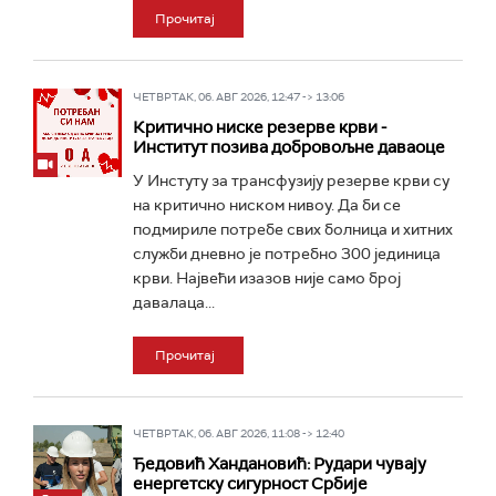
Прочитај
ЧЕТВРТАК, 06. АВГ 2026, 12:47 -> 13:06
Критично ниске резерве крви -
Институт позива добровољне даваоце
У Инстуту за трансфузију резерве крви су
на критично ниском нивоу. Да би се
подмириле потребе свих болница и хитних
служби дневно је потребно 300 јединица
крви. Највећи изазов није само број
давалаца...
Прочитај
ЧЕТВРТАК, 06. АВГ 2026, 11:08 -> 12:40
Ђедовић Хандановић: Рудари чувају
енергетску сигурност Србије