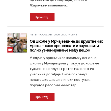
Жарачким планинама...
Прочитај
ЧЕТВРТАК, 06. АВГ 2026, 08:30 -> 08:43
Од школе у Мрчајевцима до друштвених
мрежа – како препознати и зауставити
полно узнемиравање међу децом
У случају вршњачког насиља у основној
школи у Мрчајевцима у току је доношење
тужилачке одлуке против малолетних
учесника догађаја. Биће покренут
педагошко дисциплински поступак,
поручује ресорни министар...
Прочитај