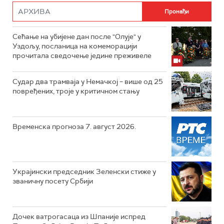
Сећање на убијене дан после "Олује" у
Уздољу, посланица на комеморацији
прочитала сведочење једине преживеле
Судар два трамваја у Немачкој – више од 25
повређених, троје у критичном стању
Временска прогноза 7. август 2026.
Украјински председник Зеленски стиже у
званичну посету Србији
Дочек ватрогасаца из Шпаније испред