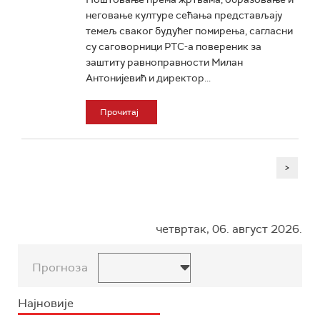
неговање културе сећања представљају
темељ сваког будућег помирења, сагласни
су саговорници РТС-а повереник за
заштиту равноправности Милан
Антонијевић и директор...
Прочитај
>
четвртак, 06. август 2026.
Прогноза
Најновије