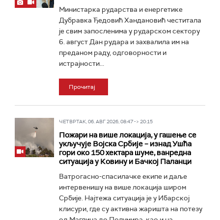
Министарка рударства и енергетике
Дубравка Ђедовић Хандановић честитала
је свим запосленима у рударском сектору
6. август Дан рудара и захвалила им на
преданом раду, одговорности и
истрајности...
Прочитај
ЧЕТВРТАК, 06. АВГ 2026, 08:47 -> 20:15
Пожари на више локација, у гашење се
укључује Војска Србије – изнад Ушћа
гори око 150 хектара шуме, ванредна
ситуација у Ковину и Бачкој Паланци
Ватрогасно-спасилачке екипе и даље
интервенишу на више локација широм
Србије. Најтежа ситуација је у Ибарској
клисури, где су активна жаришта на потезу
од Маглича до Полумира, као и на