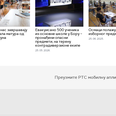
нас завршавају
Евакуисано 500 ученика
Осмаци полажу 
мала матура од
из основне школе у Бору –
изборног пред
јуна
пронађени опасни
25. 06. 2025.
предмети, на терену
контрадиверзионе екипе
25. 05. 2026.
Преузмите РТС мобилну апли