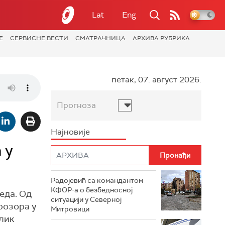
Lat
Eng
Е
СЕРВИСНЕ ВЕСТИ
СМАТРАЧНИЦА
АРХИВА РУБРИКА
петак, 07. август 2026.
Прогноза
Најновије
 у
Радојевић са командантом
КФОР-а о безбедносној
еда. Од
ситуацији у Северној
розора у
Митровици
блик