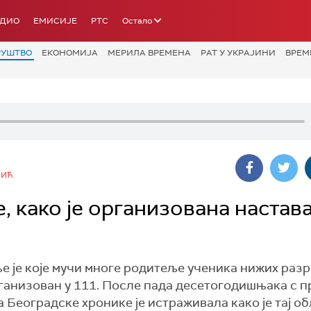
АДИО
ЕМИСИЈЕ
РТС
Остало
РУШТВО
ЕКОНОМИЈА
МЕРИЛА ВРЕМЕНА
РАТ У УКРАЈИНИ
ВРЕМ
ВИЋ
, како је организована настава
е је које мучи многе родитеље ученика нижих разр
ганизован у 111. После пада десетогодишњака с п
 Београдске хронике је истраживала како је тај о