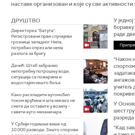
наставе организован и које су све активности
ДРУШТВО
У једној
боравку 
Директорка "Батута":
раде дв
Регистровани први случајеви
грознице западног Нила,
Припре
потребан опрез али нема
разлога за бригу
"Н
акон 
Дачић: Штаб забранио
спортом,
непотребну потрошњу воде,
задатака
ситуација са пожарима и
ангажова
водостајем нешто боља
учитељ д
покриве
Како расхладити аутомобил
током врућина и шта никако не
У Основ
смете да оставите у возилу –
шест гру
савети ауто-механичара
разреда.
У Србији годишње више од
"
К
ад за
10.000 развода: Зашто спорови
и тамо р