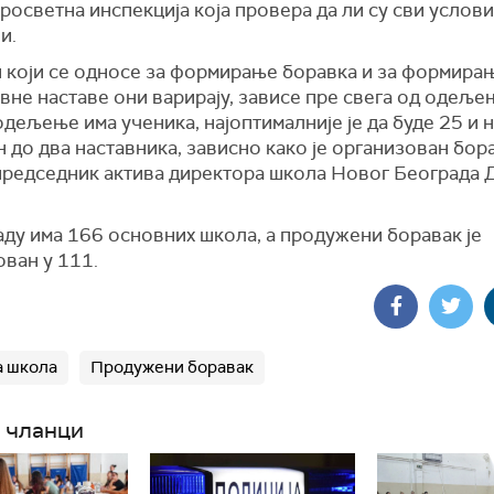
росветна инспекција која провера да ли су сви услови
и.
и који се односе за формирање боравка и за формира
не наставе они варирају, зависе пре свега од одеље
дељење има ученика, најоптималније је да буде 25 и на
н до два наставника, зависно како је организован бора
председник актива директора школа Новог Београда 
аду има 166 основних школа, а продужени боравак је
ован у 111.
 школа
Продужени боравак
 чланци