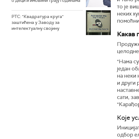
о деци и имовини трају годинама
то је ви
неких ху
РТС: "Квадратура круга"
помоћни
заштићена у Заводу за
интелектуалну својину
Какав 
Продужен
целодне
"Нама су
један об
на неки 
и други
наставн
сати, за
"Карађор
Које у
Иниција
одбор е