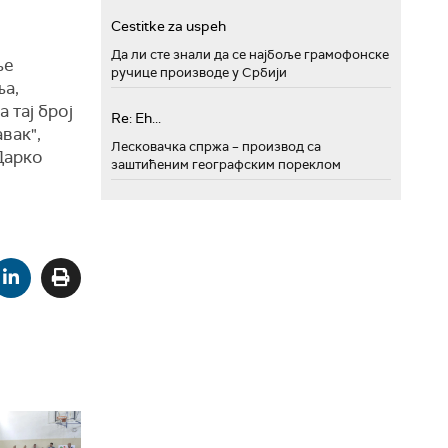
Cestitke za uspeh
Да ли сте знали да се најбоље грамофонске
ње
ручице производе у Србији
ња,
 тај број
Re: Eh...
вак",
Лесковачка спржа – производ са
Дарко
заштићеним географским пореклом