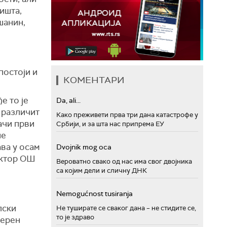
ишта,
шанин,
постоји и
КОМЕНТАРИ
е то је
Da, ali...
е различит
Како преживети прва три дана катастрофе у
ачи први
Србији, и за шта нас припрема ЕУ
не
ва у осам
Dvojnik mog oca
ектор ОШ
Вероватно свако од нас има свог двојника
са којим дели и сличну ДНК
Nemogućnost tusiranja
лски
Не туширате се сваког дана – не стидите се,
то је здраво
терен