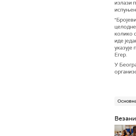
излази п
испуњен
"Бројев
целоднев
колико о
иде једа
указује
Егер.
У Беогр
организ
Основна
Везани