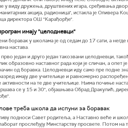
ше у виду дружења, друштвених игара, сређивања двор
манитарних акција, радионица", истакла је
Оливера Ко
ца директора ОШ "Карађорђе".
програм имају "целодневци"
и боравак у школама је од седам до 17 сати, а негде 
вна настава.
 прво један и друго један такозвани целодневци, такођ
лик образовно наставног рада који је сличан, а опет ј
начин од боравка. Ц
елодневци иду само пре подне зн
 разред имају две учитељице и равномерно распоређе
е активности на те две учитељице. Њима почиње наста
вршава се у 15 и 30", објашњава
Обрад Дракулић, дир
ђе".
слове треба школа да испуни за боравак
тиву подноси Савет родитеља, а Наставно веће и шко
лаборат прослеђују Минстарству просвете. Потом на 