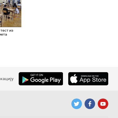
тест из
мета
кацију