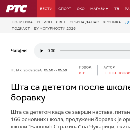
РТС
ВЕСТИ
СПОРТ
OKO
МАГАЗИН
ТВ
Р
ПОЛИТИКА
РЕГИОН
СВЕТ
СРБИЈА ДАНАС
ХРОНИКА
Д
ПОДКАСТ
ЕУ МОГУЋНОСТИ 2026
Читај ми!
ИЗВОР:
АУТОР:
ПЕТАК, 20.09.2024, 05:50 -> 05:59
РТС
ЈЕЛЕНА ПОПО
Шта са дететом после школе
боравку
Шта са дететом када се заврши настава, питањ
166 основних школа, продужени боравак је ор
школи "Бановић Страхиња" на Чукарици, екипа