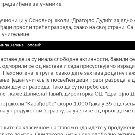
 предвиђене за ученике.
 учионици у Основној школи "Драгојло Дудић" заједно 
ђаци првог и трећег разреда, свако на свој страни. Са
е учитељице.
мила Јелена Поповић
наставе деца су имала слободне активности, бавили с
 одморили се од наставе и сада присуствујемо израд
. Нехомогена је група, свако дете захтева додатну па
ње, један учитељ је посвећен деци првог разреда, а 
еци другог разреда. Тако да су потребе све
не“,
каже
Даниела
П
авић,
директорка
ОШ "Драгојло Ду
ној школи "Карађорђе" скоро 1.000 ђака у 35 одељења
па у продуженом боравку, за ученике од првог до чет
вршите са класичном наставом онда идете у продужен
адите домаћи. Они такође имају неке слободне активн