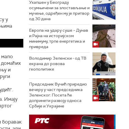
Ухапшен у Београду
осумњичени за злостављање и
мучење, одређен му је притвор
су у
од 30 дана
 њима
Европа на удару суше – Дунав
и Рајна на историјском
минимуму, трпе енергетика и
привреда
е мало
Володимир Зеленски - од ТВ
и домаћих
екрана до ровова
жњу и
геополитике
други
Председник Вучић приредио
дић".
вечеру у част председника
Зеленског: Посета ће
. Имају
допринети развоју односа
вртог
Србије и Украјине
и боравак
ости, али