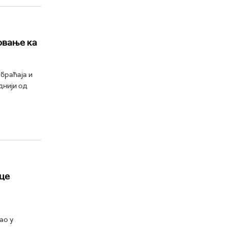
овање ка
браћаја и
днији од
це
ао у