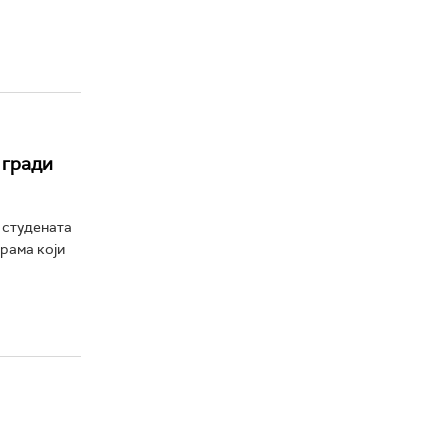
 гради
 студената
грама који