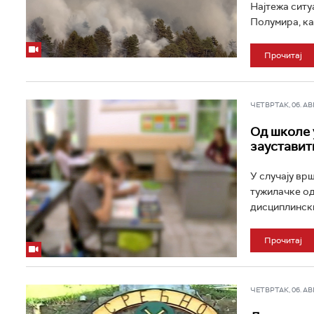
Најтежа ситуа
Полумира, ка
Прочитај
ЧЕТВРТАК, 06. АВГ 
Од школе 
зауставит
У случају вр
тужилачке од
дисциплински
Прочитај
ЧЕТВРТАК, 06. АВГ 