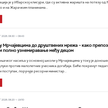
ција је у Ибарској клисури, где су активна жаришта на потезу од
о и на Жарачким планинама...
2026, 08:30 -> 08:43
у Мрчајевцима до друштвених мрежа – како препоз
и полно узнемиравање међу децом
шњачког насиља у основној школи у Мрчајевцима у току је донош
луке против малолетних учесника догађаја. Биће покренут педа
 поступак, поручује ресорни министар...
2026, 08:20 -> 19:50