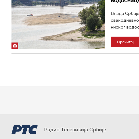
водоснаб
Влада Србије
свакодневно 
ниског водост
Прочитај
Радио Телевизија Србије