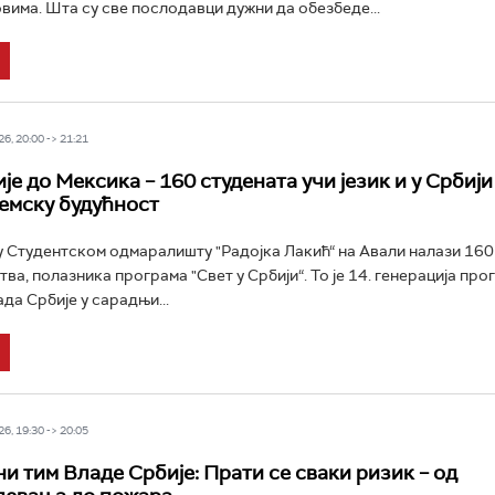
вима. Шта су све послодавци дужни да обезбеде...
6, 20:00 -> 21:21
е до Мексика – 160 студената учи језик и у Србији
демску будућност
у Студентском одмаралишту "Радојка Лакић“ на Авали налази 160
ва, полазника програма "Свет у Србији“. То је 14. генерација про
да Србије у сарадњи...
6, 19:30 -> 20:05
и тим Владе Србије: Прати се сваки ризик – од