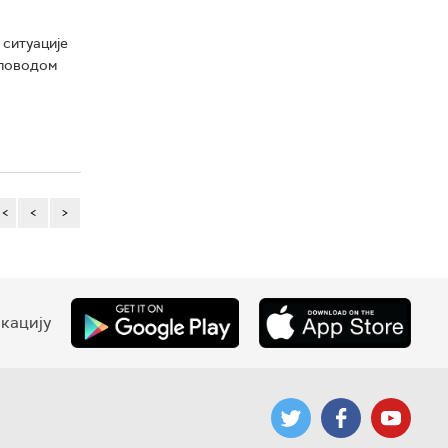
 ситуације
 поводом
<<
<
>
кацију