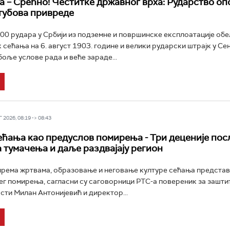
а – Срећно! Честитке државног врха: Рударство опс
стубова привреде
00 рудара у Србији из подземне и површинске експлоатације об
к сећања на 6. август 1903. године и велики рударски штрајк у С
боље услове рада и веће зараде...
2026, 08:19 -> 08:43
ећања као предуслов помирења ­- Три деценије посл
 тумачења и даље раздвајају регион
рема жртвама, образовање и неговање културе сећања представ
ег помирења, сагласни су саговорници РТС-а повереник за зашти
ти Милан Антонијевић и директор...