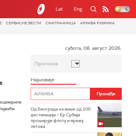
Lat
Eng
Е
СЕРВИСНЕ ВЕСТИ
СМАТРАЧНИЦА
АРХИВА РУБРИКА
субота, 08. август 2026.
Прогноза
Најновије
е
 подмириле
Највећи
Од Београда ка више од 100
дестинација – Ер Србија
проширује флоту и мрежу
летова