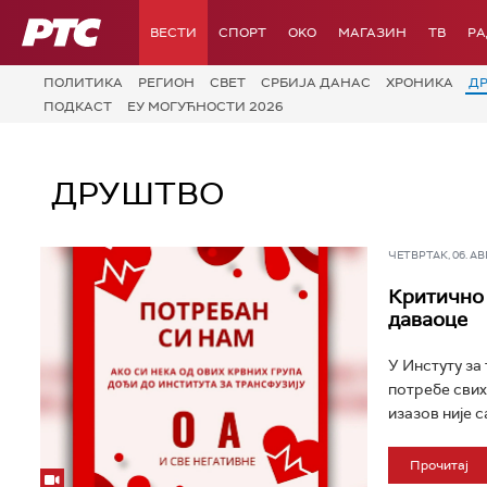
РТС
ВЕСТИ
СПОРТ
OKO
МАГАЗИН
ТВ
Р
ПОЛИТИКА
РЕГИОН
СВЕТ
СРБИЈА ДАНАС
ХРОНИКА
Д
ПОДКАСТ
ЕУ МОГУЋНОСТИ 2026
ДРУШТВО
ЧЕТВРТАК, 06. АВГ 
Критично 
даваоце
У Инстуту за
потребе свих
изазов није с
Прочитај