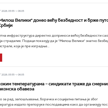
2026, 05:55 -> 06:05
"Милош Велики" донео већу безбедност и брже пут
Србији
тна инфраструктура директно доприноси већој безбедности сао
а страдалих. Подаци показују да је "Милош Велики" знатно безбе
трале, која је пре изградње...
2026, 05:55 -> 06:05
соким температурама – синдикати траже да смерни
аконска обавеза
 за рад, запошљавање, борачка и социјална питања је због
ература издало препоруке послодавцима како да организују пос