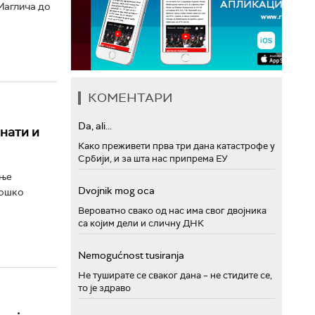
 Маглича до
КОМЕНТАРИ
Da, ali...
нати и
Како преживети прва три дана катастрофе у
Србији, и за шта нас припрема ЕУ
ење
Dvojnik mog oca
гошко
Вероватно свако од нас има свог двојника
са којим дели и сличну ДНК
Nemogućnost tusiranja
Не туширате се сваког дана – не стидите се,
то је здраво