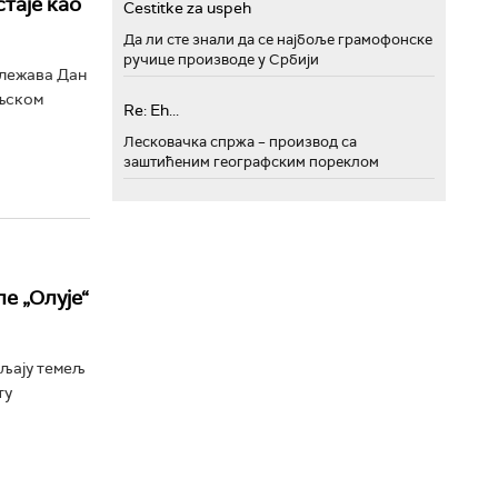
таје као
Cestitke za uspeh
Да ли сте знали да се најбоље грамофонске
ручице производе у Србији
ележава Дан
ењском
Re: Eh...
Лесковачка спржа – производ са
заштићеним географским пореклом
е „Олује“
љају темељ
ту