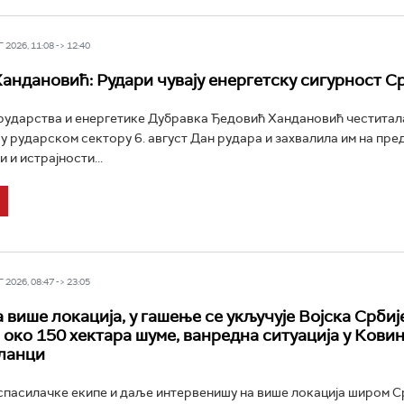
2026, 11:08 -> 12:40
андановић: Рудари чувају енергетску сигурност С
ударства и енергетике Дубравка Ђедовић Хандановић честитала
у рударском сектору 6. август Дан рудара и захвалила им на пре
 и истрајности...
2026, 08:47 -> 23:05
 више локација, у гашење се укључује Војска Србиј
 око 150 хектара шуме, ванредна ситуација у Ковин
ланци
пасилачке екипе и даље интервенишу на више локација широм Ср