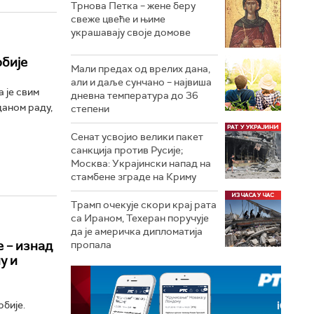
Трнова Петка – жене беру
свеже цвеће и њиме
украшавају своје домове
рбије
Мали предах од врелих дана,
али и даље сунчано – највиша
 је свим
дневна температура до 36
даном раду,
степени
Сенат усвојио велики пакет
санкција против Русије;
Москва: Украјински напад на
стамбене зграде на Криму
Трамп очекује скори крај рата
са Ираном, Техеран поручује
да је америчка дипломатија
е – изнад
пропала
у и
бије.