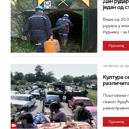
Дан рудар
један од 
Више од 20.0
рудара у зна
Руднику – за 
Прочитај
ЧЕТВРТАК, 06. АВГ 
Култура с
различита
Поштовање п
сваког будућ
равноправнос
Прочитај