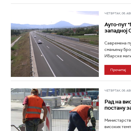
ЧЕТВРТАК, 06. АВГ 
Ауто-пут 
западној 
Савремена пу
смањењу број
Ибарске магис
Прочитај
ЧЕТВРТАК, 06. АВГ 
Рад на ви
постану з
Министарство
високих темп