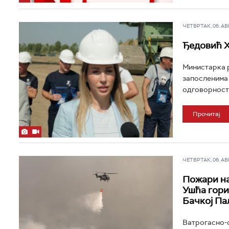
ЧЕТВРТАК, 06. АВГ 
Ђедовић Х
Министарка р
запосленима 
одговорности
Прочитај
ЧЕТВРТАК, 06. АВГ 
Пожари на
Ушћа гори
Бачкој Па
Ватрогасно-с