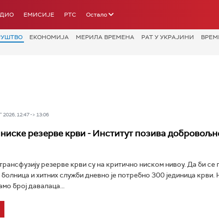
АДИО
ЕМИСИЈЕ
РТС
Остало
РУШТВО
ЕКОНОМИЈА
МЕРИЛА ВРЕМЕНА
РАТ У УКРАЈИНИ
ВРЕМ
2026, 12:47 -> 13:06
ниске резерве крви - Институт позива добровољн
 трансфузију резерве крви су на критично ниском нивоу. Да би се
 болница и хитних служби дневно је потребно 300 јединица крви. 
амо број давалаца...