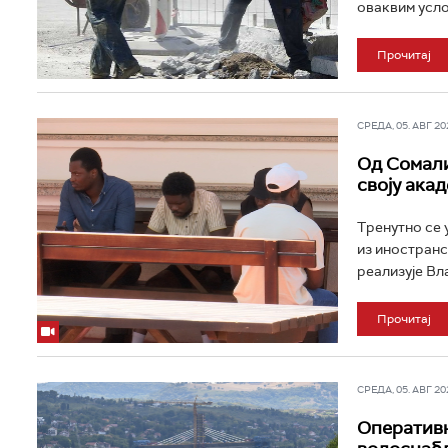
оваквим усло
Прочитај
СРЕДА, 05. АВГ 202
Од Сомалиј
своју ака
Тренутно се 
из иностранст
реализује Вла
Прочитај
СРЕДА, 05. АВГ 202
Оперативн