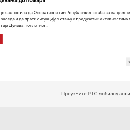
девања до пожара
 је саопштила да Оперативни тим Републичког штаба за ванредне
заседа и да прати ситуацију о стању и предузетим активностима
аја Дунава, топлотног...
Преузмите РТС мобилну апли