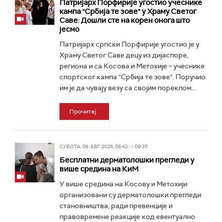
Патријарх Порфирије угостио учеснике
кампа "Србија те зове" у Храму Светог
Саве: Дошли сте на корен онога што
јесмо
Патријарх српски Порфирије угостио је у
Храму Светог Саве децу из дијаспоре,
региона и са Косова и Метохије – учеснике
спортског кампа "Србија те зове". Поручио
им је да чувају везу са својим пореклом...
Прочитај
СУБОТА, 08. АВГ 2026, 08:42 -> 09:35
Бесплатни дерматолошки прегледи у
више средина на КиМ
У више средина на Косову и Метохији
организовани су дерматолошки прегледи
становништва, ради превенције и
правовремене реакције код евентуално