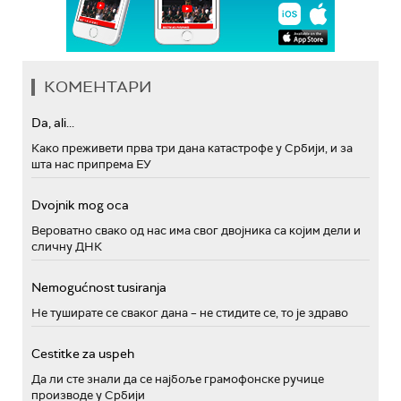
КОМЕНТАРИ
Da, ali...
Како преживети прва три дана катастрофе у Србији, и за
шта нас припрема ЕУ
Dvojnik mog oca
Вероватно свако од нас има свог двојника са којим дели и
сличну ДНК
Nemogućnost tusiranja
Не туширате се сваког дана – не стидите се, то је здраво
Cestitke za uspeh
Да ли сте знали да се најбоље грамофонске ручице
производе у Србији