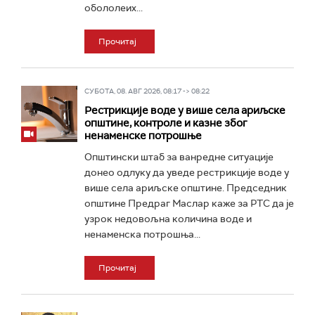
обололеих...
Прочитај
СУБОТА, 08. АВГ 2026, 08:17 -> 08:22
Рестрикције воде у више села ариљске
општине, контроле и казне због
ненаменске потрошње
Општински штаб за ванредне ситуације
донео одлуку да уведе рестрикције воде у
више села ариљске општине. Председник
општине Предраг Маслар каже за РТС да је
узрок недовољна количина воде и
ненаменска потрошња...
Прочитај