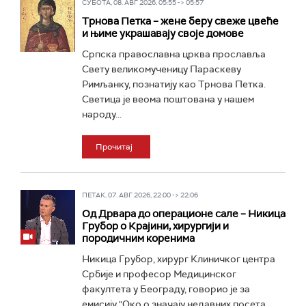
СУБОТА, 08. АВГ 2026, 05:55 -> 05:57
Трнова Петка – жене беру свеже цвеће
и њиме украшавају своје домове
Српска православна црква прославља
Свету великомученицу Параскеву
Римљанку, познатију као Трнова Петка.
Светица је веома поштована у нашем
народу...
Прочитај
ПЕТАК, 07. АВГ 2026, 22:00 -> 22:06
Од Дрвара до операционе сале – Никица
Грубор о Крајини, хирургији и
породичним коренима
Никица Грубор, хирург Клиничког центра
Србије и професор Медицинског
факултета у Београду, говорио је за
емисију "Око о значају недавних посета