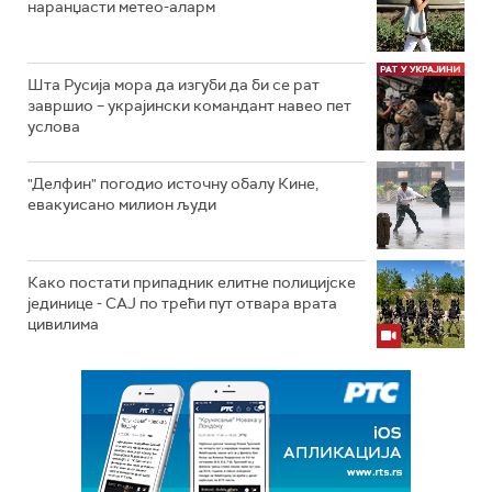
наранџасти метео-аларм
Шта Русија мора да изгуби да би се рат
завршио – украјински командант навео пет
услова
"Делфин" погодио источну обалу Кине,
евакуисано милион људи
Како постати припадник елитне полицијске
јединице - СAJ по трећи пут отвара врата
цивилима