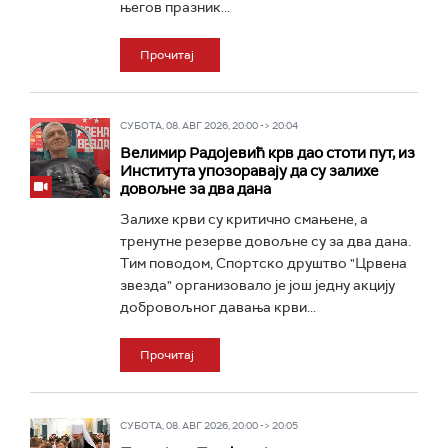
његов празник...
Прочитај
СУБОТА, 08. АВГ 2026, 20:00 -> 20:04
Велимир Радојевић крв дао стоти пут, из
Института упозоравају да су залихе
довољне за два дана
Залихе крви су критично смањене, а
тренутне резерве довољне су за два дана.
Тим поводом, Спортско друштво "Црвена
звезда" организовало је још једну акцију
добровољног давања крви...
Прочитај
СУБОТА, 08. АВГ 2026, 20:00 -> 20:05