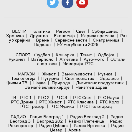
|
|
|
|
ВЕСТИ
Политика
Регион
Свет
Србија данас
|
|
|
|
Хроника
Друштво
Економија
Мерила времена
Рат
|
|
|
|
у Украјини
Време
Сервисне вести
Сматрачница
|
Подкаст
ЕУ могућности 2026
|
|
|
|
СПОРТ
Фудбал
Кошарка
Тенис
Одбојка
|
|
|
|
Рукомет
Ватерполо
Атлетика
Ауто-мото
Остали
|
спортови
Меморијал РТС
|
|
|
МАГАЗИН
Живот
Занимљивости
Музика
|
|
|
|
Технологијa
Путујемо
Свет познатих
Здравље
|
|
|
|
Филм и ТВ
Наука
Природа
Дигитални предузетник
|
За мале велике хероје
Наизглед здрав
|
|
|
|
|
ТВ
РТС 1
РТС 2
РТС 3
РТС Свет
РТС Наука
|
|
|
|
РТС Драма
РТС Живот
РТС Класика
РТС Коло
|
|
РТС Трезор
РТС Музика
РТС Полетарац
|
|
РАДИО
Радио Београд 1
Радио Београд 2
Радио
|
|
|
Београд 3
Београд 202
Радио Плетеница
Радио
|
|
|
Рокенролер
Радио Џубокс
Радио Вртешка
Радио
|
Џезер
Архив