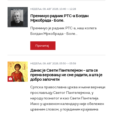
НЕДЕЉА, 09. АВГ 2026, 10:46 -> 12:28
Преминуо радник РТС-а Богдан
Мркобрада - Боле.
Преминуо је радник РТС-а, наш колега
Богдан Мркобрада - Боле...
Прочитај
НЕДЕЉА, 09. АВГ 2026, 05:50 -> 05:59
Данас је Свети Пантелејмон – шта се
према веровању не сме радити, а шта је
добро започети
Српска православна црква и њени верници
прослављају Светог Пантелејмона, у
народу познатог и као Свети Пантелија.
Иако у црквеном календару није обележен
црвеним словом, у појединим крајевима