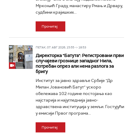
Мркоњић Граду, манастиру Рмањ и Дрвару,
судбини крајишких...
Прочитај
ПЕТАК, 07. АВГ 2026, 15:55 -> 18:53
Директорка "Батута": Регистровани први
случајеви грознице западног Нила,
потребан опрез али нема разлога за
бригу
Институт за јавно здравље Србије "Др
Милан Јовановић Батут" ускоро
обележава 102 године постојања као
најстарија и најугледнија јавно-
здравствена институција у земљи. Гостујући
у емисији Првог програма...
Прочитај