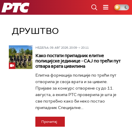
РТС
ДРУШТВО
НЕДЕЉА, 09. АВГ 2026, 20:09 -> 20:11
Како постати припадник елитне
полицијске јединице - СAJ по трећи пут
отвара врата цивилима
Елитна формација полиције по трећи пут
отворила је своја врата и за цивиле.
Пријаве за конкурс отворене су до 11.
августа, а екипа РТС проверила је шта је
све потребно како би неко постао
припадник Специјалне...
Прочитај