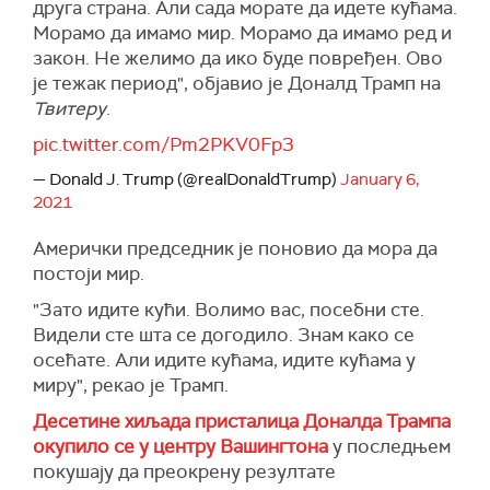
друга страна. Али сада морате да идете кућама.
Морамо да имамо мир. Морамо да имамо ред и
закон. Не желимо да ико буде повређен. Ово
је тежак период", објавио је Доналд Трамп на
Твитеру
.
pic.twitter.com/Pm2PKV0Fp3
— Donald J. Trump (@realDonaldTrump)
January 6,
2021
Амерички председник је поновио да мора да
постоји мир.
"Зато идите кући. Волимо вас, посебни сте.
Видели сте шта се догодило. Знам како се
осећате. Али идите кућама, идите кућама у
миру", рекао је Трамп.
Десетине хиљада присталица Доналда Трампа
окупило се у центру Вашингтона
у последњем
покушају да преокрену резултате