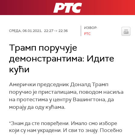
РТС
ИЗВОР:
СРЕДА, 06.01.2021, 22:27 -> 22:36
РТС
Трамп поручује
демонстрантима: Идите
кући
Амерички председник Доналд Трамп
поручио је присталицама, поводом насиља
на протестима у центру Вашингтона, да
морају да оду кућама.
"Знам да сте повређени. Имало смо изборе
који су нам украдени. И сви то знају. Посебно