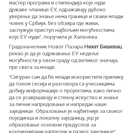
мастер програма и стипендија које нуде
државе чланице ЕУ, одражавају дубоко
уверење да знање нема границе и сваки млади
човек у Србији, без обзира где живи,
заслужује приступ најбољим могућностима
које ЕУ нуди", поручила је Халачева.
Градоначелник Новог Пазара
Нихат Бишевац
рекао је да је одржавање ЕУ недеље
могућности у овом граду од великог значаја,
пре свега за младе.
"Сигуран сам да ће млади искористити прилику
да током сесија и разговора са учесницима
добију информације о пројектима, како лично
да се усавршавају и стекну искуство и знање
за лични напредовање и напредак наше
заједнице. Образовање је најбитније за сваког
појединца и локалну заједницу, јер је
образовање основни предуслов за
континуирани напредак и развој заједнице",