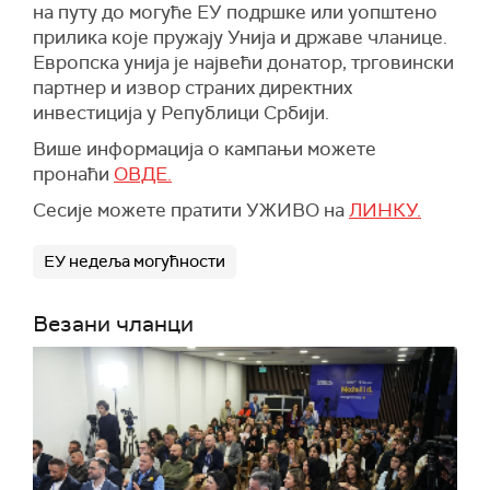
на путу до могуће ЕУ подршке или уопштено
прилика које пружају Унија и државе чланице.
Европска унија је највећи донатор, трговински
партнер и извор страних директних
инвестиција у Републици Србији.
Више информација о кампањи можете
пронаћи
ОВДЕ.
Сесије можете пратити УЖИВО на
ЛИНКУ.
ЕУ недеља могућности
Везани чланци