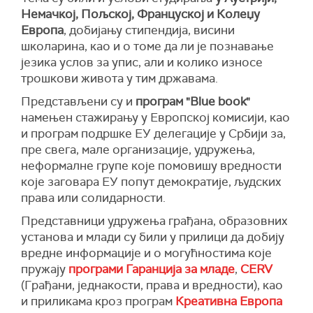
Немачкој, Пољској, Француској и Колеџу
Европа
, добијању стипендија, висини
школарина, као и о томе да ли је познавање
језика услов за упис, али и колико износе
трошкови живота у тим државама.
Представљени су и
програм "Blue book"
намењен стажирању у Европској комисији, као
и програм подршке ЕУ делегације у Србији за,
пре свега, мале организације, удружења,
неформалне групе које помовишу вредности
које заговара ЕУ попут демократије, људских
права или солидарности.
Представници удружења грађана, образовних
установа и млади су били у прилици да добију
вредне информације и о могућностима које
пружају
програми Гаранција за младе
,
CERV
(Грађани, једнакости, права и вредности), као
и приликама кроз програм
Креативна Европа