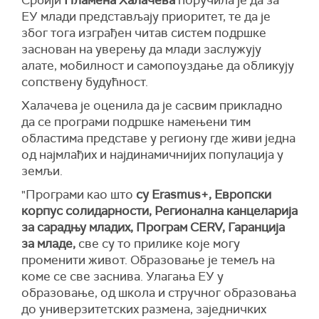
Србији
Пламена Халачева
поручила је да за
ЕУ млади представљају приоритет, те да је
због тога изграђен читав систем подршке
заснован на уверењу да млади заслужују
алате, мобилност и самопоуздање да обликују
сопствену будућност.
Халачева је оценила да је сасвим прикладно
да се програми подршке намењени тим
областима представе у региону где живи једна
од најмлађих и најдинамичнијих популација у
земљи.
"Програми као што
су Erasmus+, Европски
корпус солидарности, Регионална канцеларија
за сарадњу младих, Програм CERV, Гаранција
за младе,
све су то прилике које могу
променити живот. Образовање је темељ на
коме се све заснива. Улагања ЕУ у
образовање, од школа и стручног образовања
до универзитетских размена, заједничких