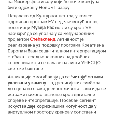
на Мискер фестивалу који ће почетком јуна
бити одржан у Новом Пазару.
Недалеко од Културног центра, у ком се
одржавао програм ЕУ недеље могућности,
посетиоци
Музеја Рас
могли су кроз 'VR
наочари' да се упознају са међународним
пројектом
Стећакленд
. Активност је
реализована уз подршку програма Креативна
Европа и бави се дигиталном интерпретацијом
стећака – средњовековних надгробних
споменика који се налазе на листи УНЕСЦО
светске баштине.
Апликације омогућавају да се
"читају" мотиви
уклесани у камену
– од религијских симбола
до сцена из свакодневног живота – али и да се
истражи њихово значење кроз дигиталне
слојеве интерпретације. Посебан сегмент
искуства даје корисницима могућност да у
виртуелном простору креирају сопствени