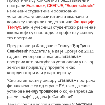
Присутнима су конкретно представљени и
програми
Erasmus+
,
CEEPUS
,
"Super schools"
намењени студентима и образовним
установама, универзитетима и школама, о
којима су говорили представници
Фондације
Темпус
, али и учесници студентских размена и
школа које су спроводиле пројекте у склопу
тих програма.
Представница Фондације Темпус
Ђорђина
Савићевић
подсетила је да је Србија од 2019.
године пуноправна чланица
Erasmus+
програма што омогућава установама у нашој
земљи да пријављују пројекте и као
координатори или у партнерству.
"Све активности у оквиру
Erasmus+
програма
финансиране су од стране ЕУ, тако да саме
установе
немају трошкове
о којима треба да
размишљају", додала је Савићевић.
Тема су били и услови студирања
у Аустрији,