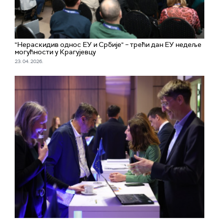
"Нераскидив однос ЕУ и Србије" – трећи дан ЕУ недеље
могућности у Крагујевцу
23. 04. 2026.