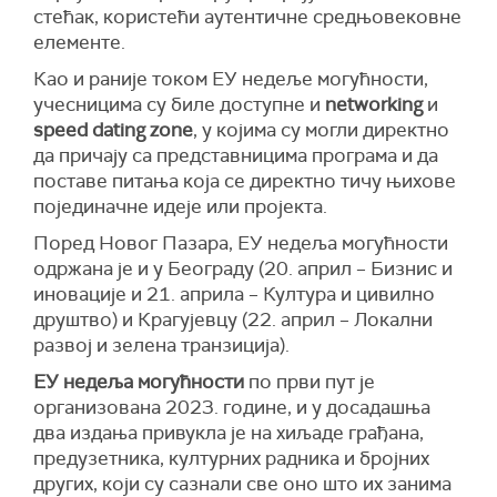
стећак, користећи аутентичне средњовековне
елементе.
Као и раније током ЕУ недеље могућности,
учесницима су биле доступне и
networking
и
speed dating zone
, у којима су могли директно
да причају са представницима програма и да
поставе питања која се директно тичу њихове
појединачне идеје или пројекта.
Поред Новог Пазара, ЕУ недеља могућности
одржана је и у Београду (20. април – Бизнис и
иновације и 21. априла – Култура и цивилно
друштво) и Крагујевцу (22. април – Локални
развој и зелена транзиција).
ЕУ недеља могућности
по први пут је
организована 2023. године, и у досадашња
два издања привукла је на хиљаде грађана,
предузетника, културних радника и бројних
других, који су сазнали све оно што их занима