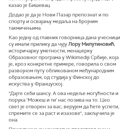
казао је Бишевац.
Додао је да је Нови Пазар препознат и по
спорту и освајању медаља на бројним
такмичењима.
Као једну од главних говорница дана учесници
су имали прилику да чују
Лору Милутиновић
,
историчарку уметности, менаџерку
Образовног програма у Wikimediji Србије, која
је, кроз конкретне примере, говорила о свом
развојном путу обликованом међународним
образовањем, од студија у Финској до
искуства у Француској.
"Дајте себи шансу. А ова недеље могућности и
порука ‘Можеш и ти’ нас позива на то. Цео
свет је отворен за вас, верујем да ћете успети,
спремите се за раст и изазове", закључила је
она.