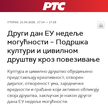
РТС
УТОРАК, 21.04.2026, 17:14 -> 17:29
Други дан ЕУ недеље
могућности – Подршка
култури и цивилном
друштву кроз повезивање
Култура и цивилно друштво обједињено
представљају креативност, отворен
дијалог, отвореност ума, заједничке
вредности и грађане који активно обликују
своја друштва, закључак је након другог
дана ЕУ недеље могућности.