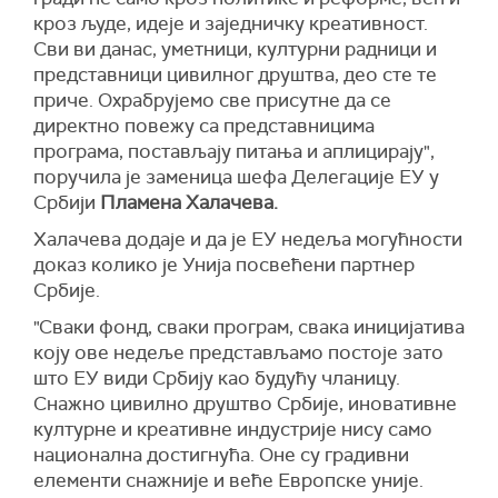
кроз људе, идеје и заједничку креативност.
Сви ви данас, уметници, културни радници и
представници цивилног друштва, део сте те
приче. Охрабрујемо све присутне да се
директно повежу са представницима
програма, постављају питања и аплицирају",
поручила је заменица шефа Делегације ЕУ у
Србији
Пламена Халачева.
Халачева додаје и да је ЕУ недеља могућности
доказ колико је Унија посвећени партнер
Србије.
"Сваки фонд, сваки програм, свака иницијатива
коју ове недеље представљамо постоје зато
што ЕУ види Србију као будућу чланицу.
Снажно цивилно друштво Србије, иновативне
културне и креативне индустрије нису само
национална достигнућа. Оне су градивни
елементи снажније и веће Европске уније.