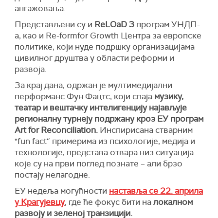
ангажовања.
Представљени су и
ReLOaD 3
програм УНДП-
а, као и Re-formfor Growth Центра за европске
политике, који нуде подршку организацијама
цивилног друштва у области реформи и
развоја.
За крај дана, одржан је мултимедијални
перформанс Фун Фацтс, који спаја
музику,
театар и вештачку интелигенцију најављује
регионалну турнеју подржану кроз ЕУ програм
Art for Reconciliation.
Инспирисана стварним
"fun fact“ примерима из психологије, медија и
технологије, представа отвара низ ситуација
које су на први поглед познате – али брзо
постају нелагодне.
ЕУ недеља могућности
наставља се 22. априла
у Крагујевцу
, где ће фокус бити на
локалном
развоју и зеленој транзицији.