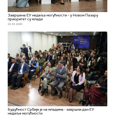
Завршена ЕУ недеља могућности – у Новом Пазару
приоритет су млади
23. 04. 2026.
Будућност Србије је на младима - завршни дан ЕУ
недеље могућности