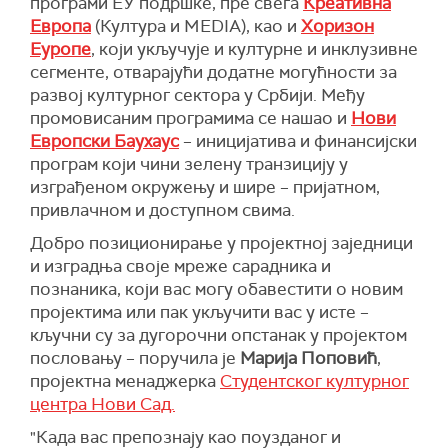
програми ЕУ подршке, пре свега
Креативна
Европа
(Култура и MEDIA), као и
Хоризон
Еуропе
, који укључује и културне и инклузивне
сегменте, отварајући додатне могућности за
развој културног сектора у Србији. Међу
промовисаним програмима се нашао и
Нови
Европски Баухаус
– иницијатива и финансијски
програм који чини зелену транзицију у
изграђеном окружењу и шире – пријатном,
привлачном и доступном свима.
Добро позиционирање у пројектној заједници
и изградња своје мреже сарадника и
познаника, који вас могу обавестити о новим
пројектима или пак укључити вас у исте –
кључни су за дугорочни опстанак у пројектом
пословању – поручила је
Марија Поповић
,
пројектна менаджерка
Студентског културног
центра Нови Сад.
"Када вас препознају као поузданог и