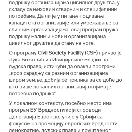
подршку организацијама цивилног друштва, у
складу са њиховим стварним и специфичним
потребама. Да ли је у питању подизање
капацитета организације или умрежавање са
сличним организацијама, овај програм пружа
подршку малим и новим организацијама
цивилног друштва да стану на ноге.
О програму
Civil Society Facility (CSF)
причао је
Лука Божовић из Иницијативе младих за
људска права, истичући да овакви програми
„кроз сарадњу са разним организацијама
широм земље, добија се прилика за се дође до
што више локалних организација којима је
потребна подршка“.
У локалном контексту, посебно место има
програм
ЕУ Вредности
који спроводи
Делегација Европске уније у Србији са
фокусом на промоцију европских вредности,
демократије, људских права и друштвеног