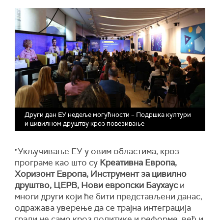
Други дан ЕУ недеље могућности – Подршка култури
и цивилном друштву кроз повезивање
"Укључивање ЕУ у овим областима, кроз
програме као што су
Креативна Европа,
Хоризонт Европа, Инструмент за цивилно
друштво, ЦЕРВ, Нови европски Баухаус
и
многи други који ће бити представљени данас,
одражава уверење да се трајна интеграција
гради не само кроз политике и реформе, већ и