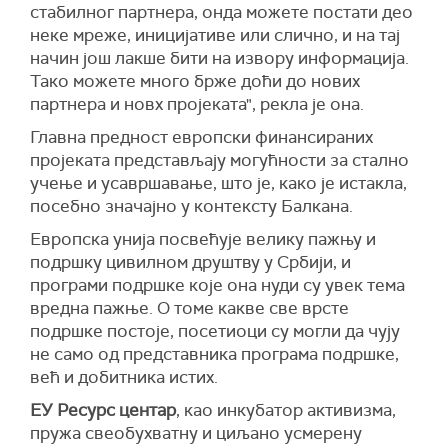
стабилног партнера, онда можете постати део
неке мреже, иницијативе или слично, и на тај
начин још лакше бити на извору информација.
Тако можете много брже доћи до нових
партнера и новх пројеката", рекла је она.
Главна предност европски финансираних
пројеката представљају могућности за стално
учење и усавршавање, што је, како је истакла,
посебно значајно у контексту Балкана.
Европска унија посвећује велику пажњу и
подршку цивилном друштву у Србији, и
програми подршке које она нуди су увек тема
вредна пажње. О томе какве све врсте
подршке постоје, посетиоци су могли да чују
не само од представника програма подршке,
већ и добитника истих.
ЕУ Ресурс центар
, као инкубатор активизма,
пружа свеобухватну и циљано усмерену