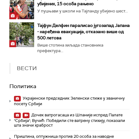
убијених, 15 особа рањено
У пуцњави у школи на Тајланду убијено шест...
Тајфун Делфин паралисао југозапад Јапана
- наређена евакуација, отказано више од
500 летова
Више стотина хиљада становника
префектура...
ВЕСТИ
Политика
Украјински председник Зеленски стиже у званичну
посету Србији
Дочек ватрогасаца из Шпаније испред Палате
"Србија"; Вучић: Победили сте ватрену стихију, показали
шта значи храброст
Приштина, оптужница против 20 особа за наводне