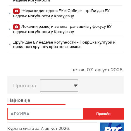
недеље могућности
"Нераскидив однос ЕУ и Србије" – трећи дан ЕУ
недеље могућности у Крагујевцу
Локални развој и зелена транзиција у фокусу ЕУ
недеље могућности у Крагујевцу
Други дан ЕУ недеље могућности – Подршка култури и
цивилном друштву кроз повезивање
петак, 07. август 2026.
Прогноза
Најновије
Курсна листа за 7. август 2026.