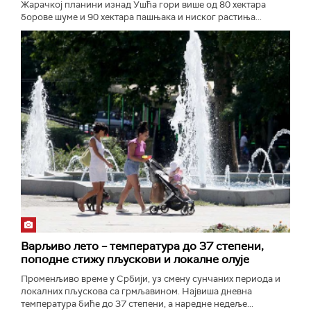
Жарачкој планини изнад Ушћа гори више од 80 хектара
борове шуме и 90 хектара пашњака и ниског растиња...
Варљиво лето – температура до 37 степени,
поподне стижу пљускови и локалне олује
Променљиво време у Србији, уз смену сунчаних периода и
локалних пљускова са грмљавином. Највиша дневна
температура биће до 37 степени, а наредне недеље...