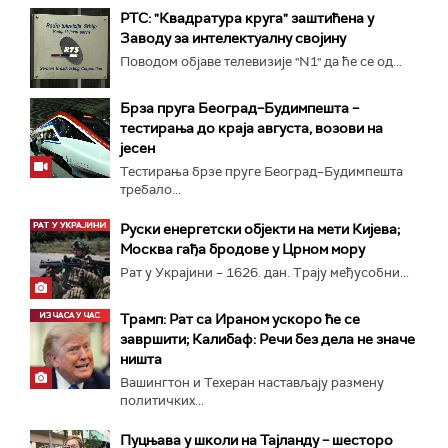
РТС: "Квадратура круга" заштићена у
Заводу за интелектуалну својину
Поводом објаве телевизије "N1" да ће се од...
Брза пруга Београд–Будимпешта –
тестирања до краја августа, возови на
јесен
Тестирања брзе пруге Београд–Будимпешта
требало...
Руски енергетски објекти на мети Кијева;
Москва гађа бродове у Црном мору
Рат у Украјини – 1626. дан. Трају међусобни...
Трамп: Рат са Ираном ускоро ће се
завршити; Калибаф: Речи без дела не значе
ништа
Вашингтон и Техеран настављају размену
политичких...
Пуцњава у школи на Тајланду – шесторо