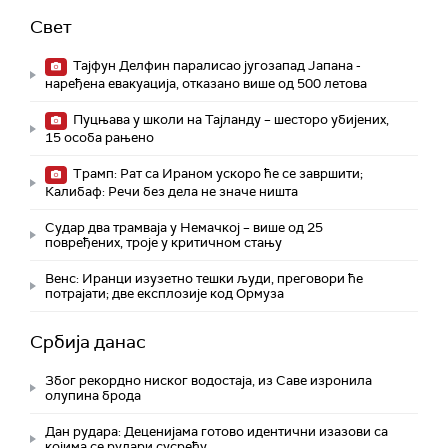
Свет
Тајфун Делфин паралисао југозапад Јапана -
наређена евакуација, отказано више од 500 летова
Пуцњава у школи на Тајланду – шесторо убијених,
15 особа рањено
Трамп: Рат са Ираном ускоро ће се завршити;
Калибаф: Речи без дела не значе ништа
Судар два трамваја у Немачкој – више од 25
повређених, троје у критичном стању
Венс: Иранци изузетно тешки људи, преговори ће
потрајати; две експлозије код Ормуза
Србија данас
Због рекордно ниског водостаја, из Саве изронила
олупина брода
Дан рудара: Деценијама готово идентични изазови са
којима се рудари сусрећу