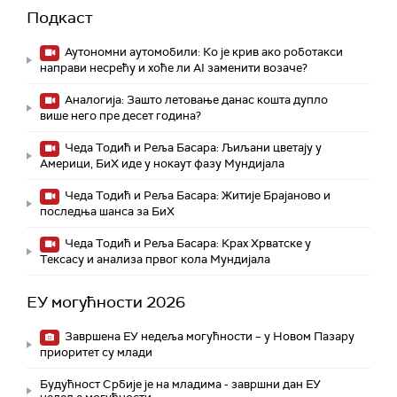
Подкаст
Аутономни аутомобили: Ко је крив ако роботакси
направи несрећу и хоће ли AI заменити возаче?
Аналогија: Зашто летовање данас кошта дупло
више него пре десет година?
Чеда Тодић и Реља Басара: Љиљани цветају у
Америци, БиХ иде у нокаут фазу Мундијала
Чеда Тодић и Реља Басара: Житије Брајаново и
последња шанса за БиХ
Чеда Тодић и Реља Басара: Крах Хрватске у
Тексасу и анализа првог кола Мундијала
ЕУ могућности 2026
Завршена ЕУ недеља могућности – у Новом Пазару
приоритет су млади
Будућност Србије је на младима - завршни дан ЕУ