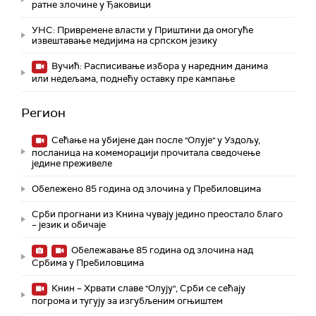
ратне злочине у Ђаковици
УНС: Привремене власти у Приштини да омогуће
извештавање медијима на српском језику
Вучић: Расписивање избора у наредним данима
или недељама, поднећу оставку пре кампање
Регион
Сећање на убијене дан после "Олује" у Уздољу,
посланица на комеморацији прочитала сведочење
једине преживеле
Обележено 85 година од злочина у Пребиловцима
Срби прогнани из Книна чувају једино преостало благо
– језик и обичаје
Обележавање 85 година од злочина над
Србима у Пребиловцима
Книн – Хрвати славе "Олују", Срби се сећају
погрома и тугују за изгубљеним огњиштем