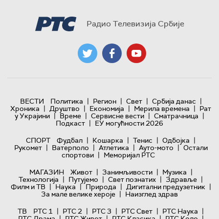
Радио Телевизија Србије
|
|
|
|
ВЕСТИ
Политика
Регион
Свет
Србија данас
|
|
|
|
Хроника
Друштво
Економија
Мерила времена
Рат
|
|
|
|
у Украјини
Време
Сервисне вести
Сматрачница
|
Подкаст
ЕУ могућности 2026
|
|
|
|
СПОРТ
Фудбал
Кошарка
Тенис
Одбојка
|
|
|
|
Рукомет
Ватерполо
Атлетика
Ауто-мото
Остали
|
спортови
Меморијал РТС
|
|
|
МАГАЗИН
Живот
Занимљивости
Музика
|
|
|
|
Технологијa
Путујемо
Свет познатих
Здравље
|
|
|
|
Филм и ТВ
Наука
Природа
Дигитални предузетник
|
За мале велике хероје
Наизглед здрав
|
|
|
|
|
ТВ
РТС 1
РТС 2
РТС 3
РТС Свет
РТС Наука
|
|
|
|
РТС Драма
РТС Живот
РТС Класика
РТС Коло