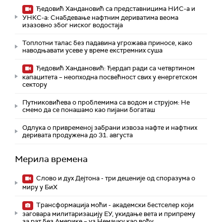
Ђедовић Хандановић са представницима НИС-а и
УНКС-а: Снабдевање нафтним дериватима веома
изазовно због ниског водостаја
Топлотни талас без падавина угрожава приносе, како
наводњавати усеве у време екстремних суша
Ђедовић Хандановић: Ђердап ради са четвртином
капацитета – неопходна посвећност свих у енергетском
сектору
Путниковићева о проблемима са водом и струјом: Не
смемо да се понашамо као пијани богаташ
Одлука о привременој забрани извоза нафте и нафтних
деривата продужена до 31. августа
Мерила времена
Слово и дух Дејтона - три деценије од споразума о
миру у БиХ
Трансформација моћи - академски бестселер који
заговара милитаризацију ЕУ, укидање вета и припрему
за рат без Америке – уз Немачку као вођу