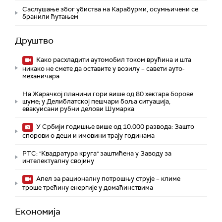
Саслушање због убиства на Карабурми, осумњичени се
бранили ћутањем
Друштво
Како расхладити аутомобил током врућина и шта
никако не смете да оставите у возилу – савети ауто-
механичара
На Жарачкој планини гори више од 80 хектара борове
шуме; у Делиблатској пешчари боља ситуација,
евакуисани рубни делови Шумарка
У Србији годишње више од 10.000 развода: Зашто
спорови о деци и имовини трају годинама
РТС: "Квадратура круга" заштићена у Заводу за
интелектуалну својину
Апел за рационалну потрошњу струје – климе
троше трећину енергије у домаћинствима
Економија