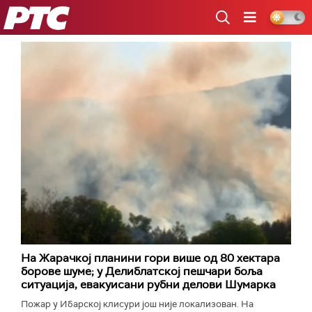
РТС
На Жарачкој планини гори више од 80 хектара
борове шуме; у Делиблатској пешчари боља
ситуација, евакуисани рубни делови Шумарка
Пожар у Ибарској клисури још није локализован. На