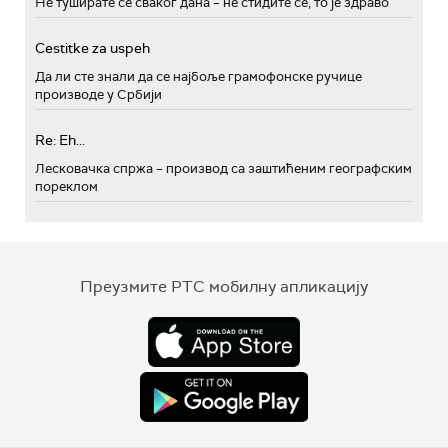
Не туширате се сваког дана – не стидите се, то је здраво
Cestitke za uspeh
Да ли сте знали да се најбоље грамофонске ручице
производе у Србији
Re: Eh...
Лесковачка спржа – производ са заштићеним географским
пореклом
Преузмите РТС мобилну апликацију