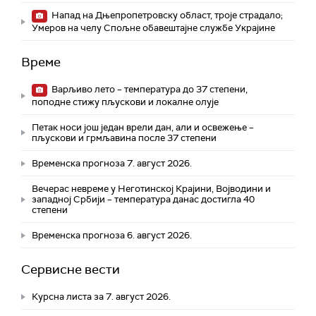
Напад на Дњепропетровску област, троје страдалo;
Умеров на челу Спољне обавештајне службе Украјине
Време
Варљиво лето – температура до 37 степени,
поподне стижу пљускови и локалне олује
Петак носи још један врели дан, али и освежење –
пљускови и грмљавина после 37 степени
Временска прогноза 7. август 2026.
Вечерас невреме у Неготинској Крајини, Војводини и
западној Србији – температура данас достигла 40
степени
Временска прогноза 6. август 2026.
Сервисне вести
Курсна листа за 7. август 2026.