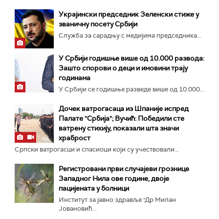
Украјински председник Зеленски стиже у
званичну посету Србији
Служба за сарадњу с медијима председника...
У Србији годишње више од 10.000 развода:
Зашто спорови о деци и имовини трају
годинама
У Србији се годишње разведе више од 10.000...
Дочек ватрогасаца из Шпаније испред
Палате "Србија"; Вучић: Победили сте
ватрену стихију, показали шта значи
храброст
Српски ватрогасци и спасиоци који су учествовали...
Регистровани први случајеви грознице
Западног Нила ове године, двоје
пацијената у болници
Институт за јавно здравље "Др Милан
Јовановић...