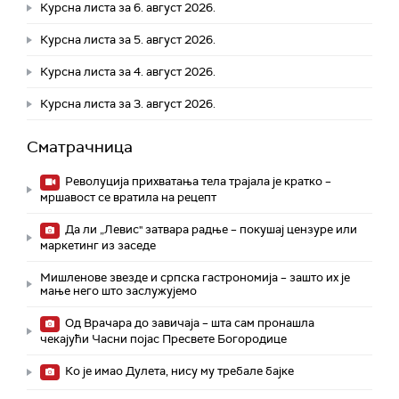
Курсна листа за 6. август 2026.
Курсна листа за 5. август 2026.
Курсна листа за 4. август 2026.
Курсна листа за 3. август 2026.
Сматрачница
Револуција прихватања тела трајала је кратко –
мршавост се вратила на рецепт
Да ли „Левис" затвара радње – покушај цензуре или
маркетинг из заседе
Мишленове звезде и српска гастрономија – зашто их је
мање него што заслужујемо
Од Врачара до завичаја – шта сам пронашла
чекајући Часни појас Пресвете Богородице
Ко је имао Дулета, нису му требале бајке