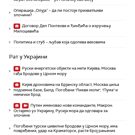
Операција „Олуја” – да ли постоје прихватљиви
злочини?
Договор Дел Понтеове и Ђинђића о изручењу
Милошевића
Политика и стуб – љубав која одолева вековима
Рат у Украјини
Руски енергетски објекти на мети Кијева; Москва
гађа бродове у Црном мору
Кијев дроновима на Брјанску област, Москва циља
подземне базе; Билд: Погођени "Ликви моли", "Пума" и
немачки брод
Путин именовао нове команданте; Макрон:
Остајемо уз Украјину, Русија мора да одговара за
злочине
Погођени турски цивилни бродови у Црном мору, има
повређених; удар на Краматорск, расте број рањених