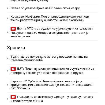
Летња обука извиђача на Облачинском језеру
Краљево: На фарми Пољопривредне школе ученици
током распуста брину о животињама и економији
Екипа РТС-а са рударима у јами рудника "Штаваљ":
На дубини од 350 метара и секунда неопрезности је
велики ризик
Хроника
Тужилаштво покренуло истрагу поводом напада на
Стевана Филиповића
ВЈТ: Подигнута оптужница против осумњичених за
припрему тешког убиства и недозвољено оружје
Европол: У Србији и Немачкој ухапшена тројица
кријумчара миграната из Сирије, незаконито зарадили
875.000 евра
Пожари на више места у Србији – у гашењу помажу
и хеликоптери МУП-а