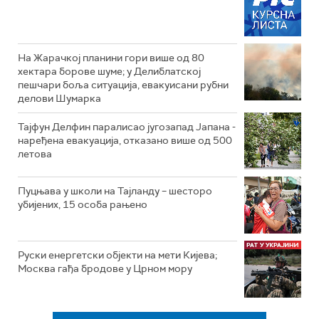
На Жарачкој планини гори више од 80
хектара борове шуме; у Делиблатској
пешчари боља ситуација, евакуисани рубни
делови Шумарка
Тајфун Делфин паралисао југозапад Јапана -
наређена евакуација, отказано више од 500
летова
Пуцњава у школи на Тајланду – шесторо
убијених, 15 особа рањено
Руски енергетски објекти на мети Кијева;
Москва гађа бродове у Црном мору