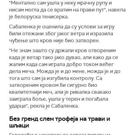
"Ментално сам ушла у неку мрачну рупу и
нисам могла да се вратим на прави пут", навела
је белоруска тенисерка.
Сабаленка је оценила да су услови за игру
били отежани због јаког ветра и изразила
чуђење што кров није био затворен.
"Не знам зашто су држали кров отвореним
када је ветар тако јако дувао, али како да се
жалим када сам играла добро током већег
дела меча. Можда је и до мене, можда је и до
тога што сам ја изгубила контролу. Са
затвореним кровом би сигурно био
квалитетнији меч, али је ривалка свакако
заиграла боље, ушла у терен и погађала
ударце", рекла је Сабаленка.
Без гренд слем трофеја на трави и
шљаци