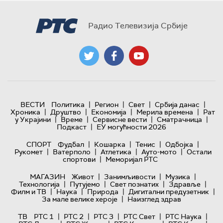
Радио Телевизија Србије
|
|
|
|
ВЕСТИ
Политика
Регион
Свет
Србија данас
|
|
|
|
Хроника
Друштво
Економија
Мерила времена
Рат
|
|
|
|
у Украјини
Време
Сервисне вести
Сматрачница
|
Подкаст
ЕУ могућности 2026
|
|
|
|
СПОРТ
Фудбал
Кошарка
Тенис
Одбојка
|
|
|
|
Рукомет
Ватерполо
Атлетика
Ауто-мото
Остали
|
спортови
Меморијал РТС
|
|
|
МАГАЗИН
Живот
Занимљивости
Музика
|
|
|
|
Технологијa
Путујемо
Свет познатих
Здравље
|
|
|
|
Филм и ТВ
Наука
Природа
Дигитални предузетник
|
За мале велике хероје
Наизглед здрав
|
|
|
|
|
ТВ
РТС 1
РТС 2
РТС 3
РТС Свет
РТС Наука