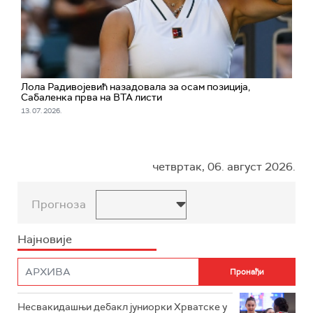
Лола Радивојевић назадовала за осам позиција,
Сабаленка прва на ВТА листи
13. 07. 2026.
четвртак, 06. август 2026.
Прогноза
Најновије
Несвакидашњи дебакл јуниорки Хрватске у