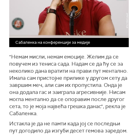
Сабаленка на конференцији за медије
"Немам мисли, немам емоције. Желим да се
повучем из тениса сада. Надам се да ћу се за
неколико дана вратити на прави пут ментално.
Имала сам пристојне прилике у другом сету да
завршим меч, али сам их пропустила. Онда је
она додала гас и заиграла агресивније. Нисам
могла ментално да се опоравим после другог
сета, то је моја највећа грешка данас", рекла је
Сабаленка.
Истакла је да не памти када јој се последњи
пут догодило да изгуби десет гемова заредом.