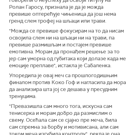
Говорећи о неуспеху да освоји титулу на
Ролан Гаросу, признала је да је можда
превише оптерећује чињеница да још нема
гренд слем трофеј на шљаци или трави.
"Можда се превише фокусирам на то да нисам
освојила слем ни на шљаци ни на трави, па
превише размишљам и постајем превише
емотивна. Морам да пронађем решење за то
јер сам уморна од губитака који долазе када ме
емоције преплаве", истакла је Сабаленка.
Упоредила је овај меч са прошлогодишњим
финалом против Коко Гоф и нагласила да мора
да анализира шта јој се дешава у пресудним
тренуцима.
"Превазишла сам много тога, искусна сам
тенисерка и морам добро да размислим о
свему. Осећала сам се сјајно пре меча, била
сам спремна за борбу и мотивисана, али сам
током меча изгубила контролу", рекла је она.