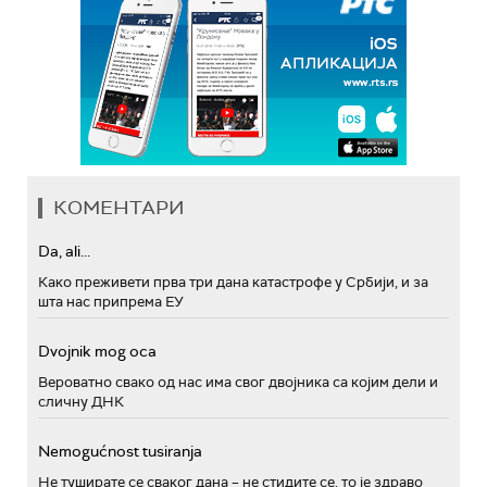
КОМЕНТАРИ
Da, ali...
Како преживети прва три дана катастрофе у Србији, и за
шта нас припрема ЕУ
Dvojnik mog oca
Вероватно свако од нас има свог двојника са којим дели и
сличну ДНК
Nemogućnost tusiranja
Не туширате се сваког дана – не стидите се, то је здраво