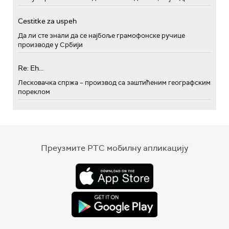
Cestitke za uspeh
Да ли сте знали да се најбоље грамофонске ручице
производе у Србији
Re: Eh...
Лесковачка спржа – производ са заштићеним географским
пореклом
Преузмите РТС мобилну апликацију