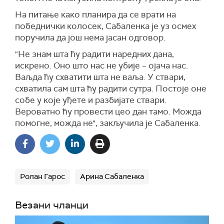
На питање како планира да се врати на
победнички колосек, Сабаленка је уз осмех
поручила да још нема јасан одговор.
"Не знам шта ћу радити наредних дана,
искрено. Оно што нас не убије – ојача нас.
Ваљда ћу схватити шта не ваља. У ствари,
схватила сам шта ћу радити сутра. Постоје оне
собе у које уђете и разбијате ствари.
Вероватно ћу провести цео дан тамо. Можда
помогне, можда не", закључила је Сабаленка.
Ролан Гарос
Арина Сабаленка
Везани чланци