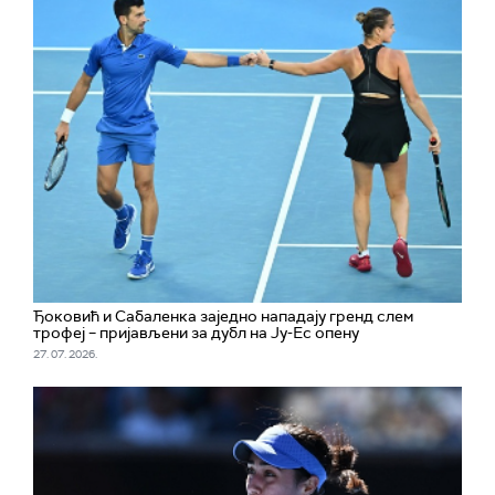
Ђоковић и Сабаленка заједно нападају гренд слем
трофеј – пријављени за дубл на Ју-Ес опену
27. 07. 2026.