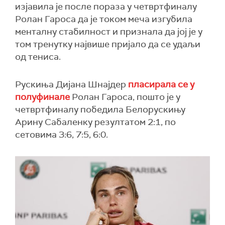
изјавила је после пораза у четвртфиналу
Ролан Гароса да је током меча изгубила
менталну стабилност и признала да јој је у
том тренутку највише пријало да се удаљи
од тениса.
Рускиња Дијана Шнајдер
пласирала се у
полуфинале
Ролан Гароса, пошто је у
четвртфиналу победила Белорускињу
Арину Сабаленку резултатом 2:1, по
сетовима 3:6, 7:5, 6:0.