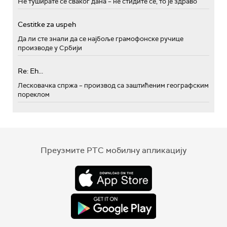
Не туширате се сваког дана – не стидите се, то је здраво
Cestitke za uspeh
Да ли сте знали да се најбоље грамофонске ручице
производе у Србији
Re: Eh...
Лесковачка спржа – производ са заштићеним географским
пореклом
Преузмите РТС мобилну апликацију