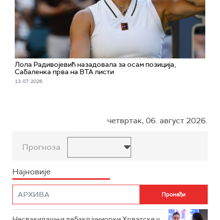
Лола Радивојевић назадовала за осам позиција,
Сабаленка прва на ВТА листи
13. 07. 2026.
четвртак, 06. август 2026.
Прогноза
Најновије
Несвакидашњи дебакл јуниорки Хрватске у