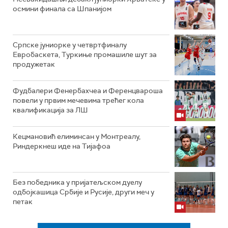
осмини финала са Шпанијом
Српске јуниорке у четвртфиналу
Евробаскета, Туркиње промашиле шут за
продужетак
Фудбалери Фенербахчеа и Ференцвароша
повели у првим мечевима трећег кола
квалификација за ЛШ
Кецмановић елиминсан у Монтреалу,
Риндеркнеш иде на Тијафоа
Без победника у пријатељском дуелу
одбојкашица Србије и Русије, други меч у
петак