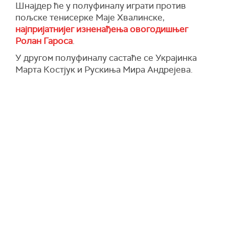
Шнајдер ће у полуфиналу играти против
пољске тенисерке Маје Хвалинске,
најпријатнијег изненађења овогодишњег
Ролан Гароса
.
У другом полуфиналу састаће се Украјинка
Марта Костјук и Рускиња Мира Андрејева.