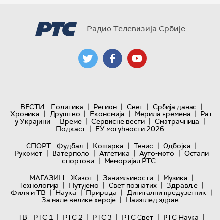
Радио Телевизија Србије
|
|
|
|
ВЕСТИ
Политика
Регион
Свет
Србија данас
|
|
|
|
Хроника
Друштво
Економија
Мерила времена
Рат
|
|
|
|
у Украјини
Време
Сервисне вести
Сматрачница
|
Подкаст
ЕУ могућности 2026
|
|
|
|
СПОРТ
Фудбал
Кошарка
Тенис
Одбојка
|
|
|
|
Рукомет
Ватерполо
Атлетика
Ауто-мото
Остали
|
спортови
Меморијал РТС
|
|
|
МАГАЗИН
Живот
Занимљивости
Музика
|
|
|
|
Технологијa
Путујемо
Свет познатих
Здравље
|
|
|
|
Филм и ТВ
Наука
Природа
Дигитални предузетник
|
За мале велике хероје
Наизглед здрав
|
|
|
|
|
ТВ
РТС 1
РТС 2
РТС 3
РТС Свет
РТС Наука