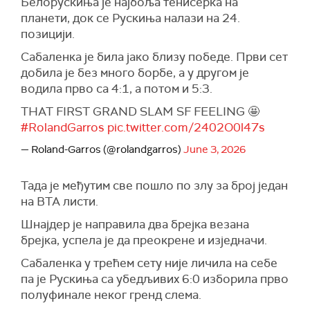
Белорускиња је најбоља тенисерка на
планети, док се Рускиња налази на 24.
позицији.
Сабаленка је била јако близу победе. Први сет
добила је без много борбе, а у другом је
водила прво са 4:1, а потом и 5:3.
THAT FIRST GRAND SLAM SF FEELING 🤩
#RolandGarros
pic.twitter.com/2402O0l47s
— Roland-Garros (@rolandgarros)
June 3, 2026
Тада је међутим све пошло по злу за број један
на ВТА листи.
Шнајдер је направила два брејка везана
брејка, успела је да преокрене и изједначи.
Сабаленка у трећем сету није личила на себе
па је Рускиња са убедљивих 6:0 изборила прво
полуфинале неког гренд слема.