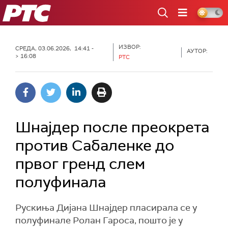
РТС
ИЗВОР:
СРЕДА, 03.06.2026, 14:41 -
АУТОР:
> 16:08
РТС
Шнајдер после преокрета
против Сабаленке до
првог гренд слем
полуфинала
Рускиња Дијана Шнајдер пласирала се у
полуфинале Ролан Гароса, пошто је у