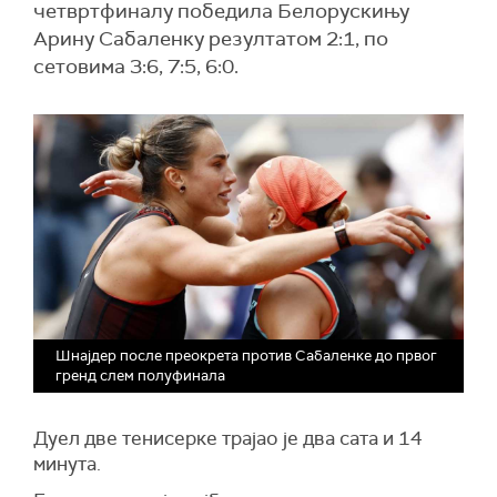
четвртфиналу победила Белорускињу
Арину Сабаленку резултатом 2:1, по
сетовима 3:6, 7:5, 6:0.
Шнајдер после преокрета против Сабаленке до првог
гренд слем полуфинала
Дуел две тенисерке трајао је два сата и 14
минута.