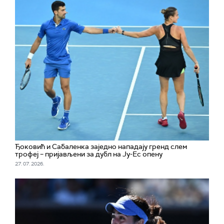
Ђоковић и Сабаленка заједно нападају гренд слем
трофеј – пријављени за дубл на Ју-Ес опену
27. 07. 2026.