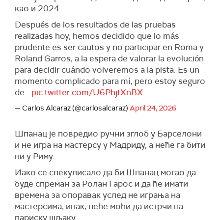
као и 2024.
Después de los resultados de las pruebas
realizadas hoy, hemos decidido que lo más
prudente es ser cautos y no participar en Roma y
Roland Garros, a la espera de valorar la evolución
para decidir cuándo volveremos a la pista. Es un
momento complicado para mí, pero estoy seguro
de…
pic.twitter.com/U6PhjtXnBX
— Carlos Alcaraz (@carlosalcaraz)
April 24, 2026
Шпанац је повредио ручни зглоб у Барселони
и не игра на мастерсу у Мадриду, а неће га бити
ни у Риму.
Иако се спекулисало да би Шпанац могао да
буде спреман за Ролан Гарос и да ће имати
времена за опоравак услед не играња на
мастерсима, ипак, неће моћи да истрчи на
париску шљаку.