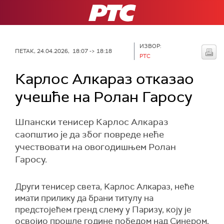
РТС
ИЗВОР:
ПЕТАК, 24.04.2026, 18:07 -> 18:18
РТС
Карлос Алкараз отказао
учешће на Ролан Гаросу
Шпански тенисер Карлос Алкараз
саопштио је да због повреде неће
учествовати на овогодишњем Ролан
Гаросу.
Други тенисер света, Kарлос Алкараз, неће
имати прилику да брани титулу на
предстојећем гренд слему у Паризу, коју је
освојио прошле године победом над Синером,