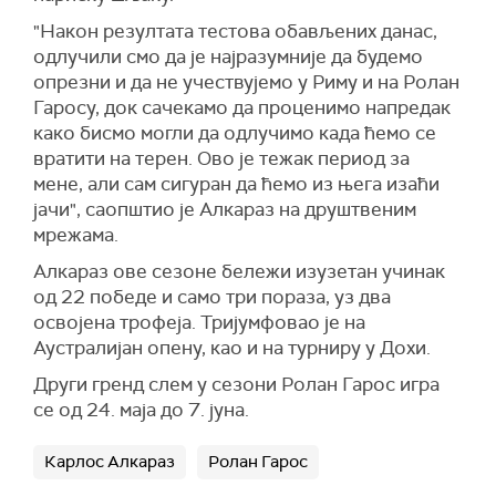
"Након резултата тестова обављених данас,
одлучили смо да је најразумније да будемо
опрезни и да не учествујемо у Риму и на Ролан
Гаросу, док сачекамо да проценимо напредак
како бисмо могли да одлучимо када ћемо се
вратити на терен. Ово је тежак период за
мене, али сам сигуран да ћемо из њега изаћи
јачи", саопштио је Алкараз на друштвеним
мрежама.
Алкараз ове сезоне бележи изузетан учинак
од 22 победе и само три пораза, уз два
освојена трофеја. Тријумфовао је на
Аустралијан опену, као и на турниру у Дохи.
Други гренд слем у сезони Ролан Гарос игра
се од 24. маја до 7. јуна.
Карлос Алкараз
Ролан Гарос