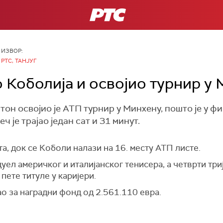
РТС
ИЗВОР:
РТС, ТАНЈУГ
Коболија и освојио турнир у
он освојио је АТП турнир у Минхену, пошто је у ф
еч је трајао један сат и 31 минут.
а, док се Коболи налази на 16. месту АТП листе.
уел америчког и италијанског тенисера, а четврти три
пете титуле у каријери.
о за наградни фонд од 2.561.110 евра.