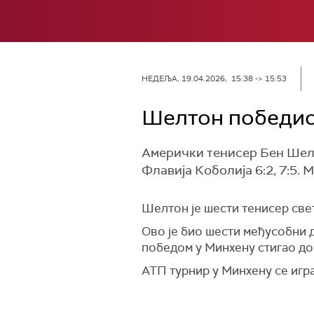
НЕДЕЉА, 19.04.2026, 15:38 -> 15:53
Шелтон победио 
Амерички тенисер Бен Шелт
Флавија Коболија 6:2, 7:5. М
Шелтон је шести тенисер свет
Ово је био шести међусобни д
победом у Минхену стигао до 
АТП турнир у Минхену се игра