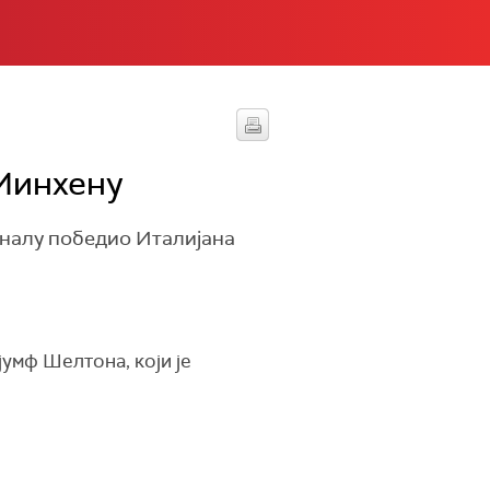
 Минхену
иналу победио Италијана
јумф Шелтона, који је