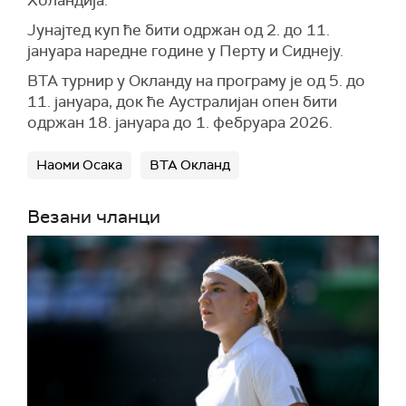
Холандија.
Јунајтед куп ће бити одржан од 2. до 11.
јануара наредне године у Перту и Сиднеју.
ВТА турнир у Окланду на програму је од 5. до
11. јануара, док ће Аустралијан опен бити
одржан 18. јануара до 1. фебруара 2026.
Наоми Осака
ВТА Окланд
Везани чланци