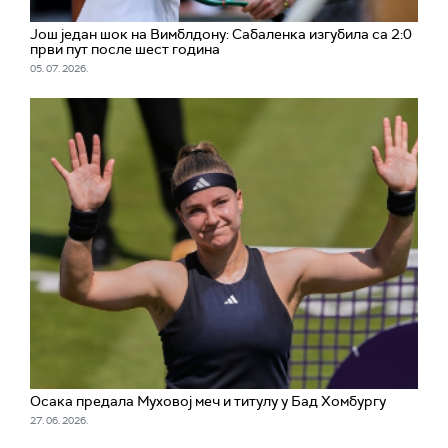
Још један шок на Вимблдону: Сабаленка изгубила са 2:0
први пут после шест година
05. 07. 2026.
Осака предала Муховој меч и титулу у Бад Хомбургу
27. 06. 2026.