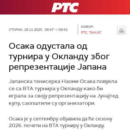
РТС
ИЗВОР:
УТОРАК, 18.11.2025, 09:47 -> 09:52
РТС, ТАНЈУГ
Осака одустала од
турнира у Окланду због
репрезентације Јапана
Јапанска тенисерка Наоми Осака повукла
се са ВТА турнира у Окланду како би
играла за своју репрезентацију на Јунајтед
купу, саопштили су организатори.
Осака је у септембру објавила да ће сезону
2026. почети на ВТА турниру у Окланду.