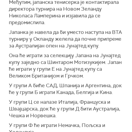
Међутим, јапанска тенисерка је контактирала
директора турнира на Новом Зеланду
Николаса Ламперина и изјавила да се
предомислила.
Јапанка је навела да би уместо наступа на ВТА
турниру у Окланду желела да почне припреме
за Аустралијан опен на Јунајтед купу.
Она ће играти за селекцију Јапана на Јунајтед
купу заједно са Шинтаром Мотизукијем. Јапан
ће играти у групи Е на Јунајтед купу са
Великом Британијом и Грчком.
У групи А биће САД, Шпанија и Аргентина, док
ће у групи Б играти Канада, Белгија и Кина.
У групи Ц се налазе Италија, Француска и
Швајцарска, док ће у групи Д бити Аустралија,
Чешка и Норвешка.
У групи Ф ће играти Немачка, Пољска и