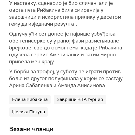
У наставку, сценарио је био сличан, али је
овога пута Рибакина била смиренија у
завршници и искористила прилику у десетом
гему да изједначи резултат.
Одлучујући сет донео је највише узбуђења -
обе тенисерке су у раној фази размењивале
брејкове, све до осмог гема, када је Рибакина
одузела сервис Американки и затим мирно
привела меч крају.
У борби за трофеј, у суботу ће играти против
боље из другог полуфинала у којем се састају
Арина Сабаленка и Аманда Анисимова.
Елена Рибакина
Завршни ВТА турнир
Џесика Пегула
Везани чланци