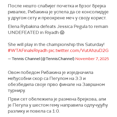
После нешто слабијег почетка и брзог брејка
ривалке, Рибакина је успела да се консолидује
у другом сету и преокрене меч у своју корист.
Elena Rybakina defeats Jessica Pegula to remain
UNDEFEATED in Riyadh 😱
She will play in the championship this Saturday!
#WTAFinalsRiyadh
pic.twitter.com/VutAhzuD2G
— Tennis Channel (@TennisChannel)
November 7, 2025
Овом победом Рибакина је изједначила
међусобни скор са Пегулом на 3:3 и
обезбедила своје прво финале на Завршном
турниру.
Први сет обележила је размена брејкова, али
је Пегула у шестом гему направила одлучујућу
разлику и повела са 1:0.