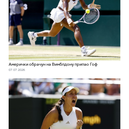
Амерички обрачун на Вимблдону припао Гоф
07. 07. 2026.