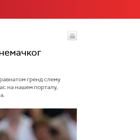
 немачког
травнатом гренд слему
ас на нашем порталу,
а.