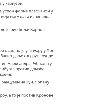
 у каријери.
је успон форме пласманом у
које могу да га изненаде,
где је био бољи Карлос
и освојио је у јануару у Хонг
обацио даље од друге рунде.
отив Александра Рубљова у
Хамбурга против домаће
екхенд.
 Французем на Ју-Ес опену
бу, а то је против Кронове