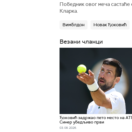
Победник овог меча састаће с
Кларка.
Вимблдон
Новак Ђоковић
Везани чланци
Ђоковић задржао пето место на АТП
Синер убедљиво први
03. 08. 2026.