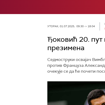
УТОРАК, 01.07.2025, 09:30 -> 18:04
Ђоковић 20. пут
презимена
Седмоструки освајач Вимбл
против Француза Александра
очекује се да ће почети по