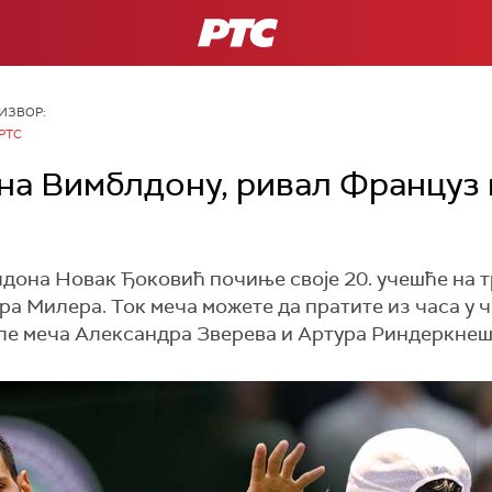
РТС
ИЗВОР:
РТС
 на Вимблдону, ривал Француз
дона Новак Ђоковић почиње своје 20. учешће на 
 Милера. Ток меча можете да пратите из часа у ч
сле меча Александра Зверева и Артура Риндеркнеш