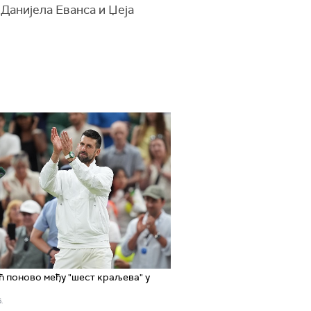
Данијела Еванса и Џеја
 поново међу "шест краљева" у
.