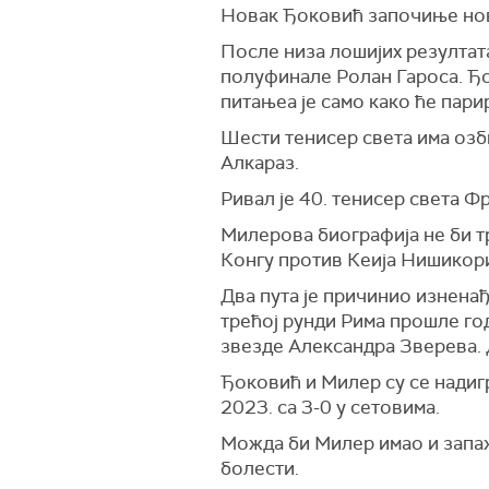
Новак Ђоковић започиње нови 
После низа лошијих резултат
полуфинале Ролан Гароса. Ђок
питањеа је само како ће пар
Шести тенисер света има озб
Алкараз.
Ривал је 40. тенисер света 
Милерова биографија не би тре
Конгу против Кеија Нишикориј
Два пута је причинио изнена
трећој рунди Рима прошле го
звезде Александра Зверева.
Ђоковић и Милер су се надигр
2023. са 3-0 у сетовима.
Можда би Милер имао и запаже
болести.