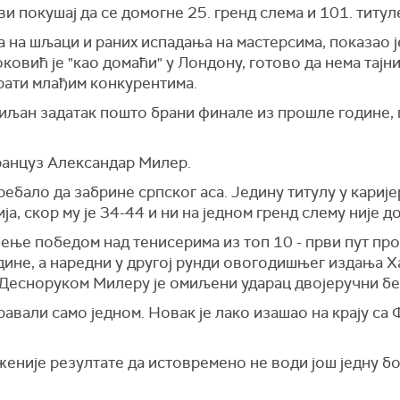
покушај да се домогне 25. гренд слема и 101. титуле
а на шљаци и раних испадања на мастерсима, показао 
овић је "као домаћи" у Лондону, готово да нема тајни 
ирати млађим конкурентима.
иљан задатак пошто брани финале из прошле године, 
Француз Александар Милер.
бало да забрине српског аса. Једину титулу у каријер
а, скор му је 34-44 и ни на једном гренд слему није д
ђење победом над тенисерима из топ 10 - први пут пр
дине, а наредни у другој рунди овогодишњег издања 
 Десноруком Милеру је омиљени ударац двојеручни б
авали само једном. Новак је лако изашао на крају са
није резултате да истовремено не води још једну бор