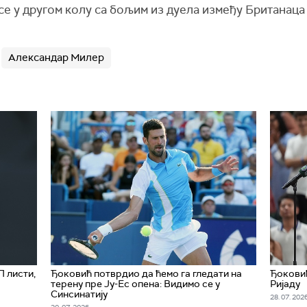
е у другом колу са бољим из дуела између Британаца 
Александар Милер
 листи,
Ђоковић потврдио да ћемо га гледати на
Ђоковић
терену пре Ју-Ес опена: Видимо се у
Ријаду
Синсинатију
28. 07. 2026