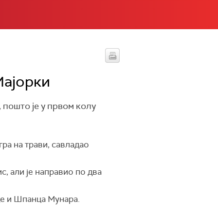
Мајорки
 пошто је у првом колу
гра на трави, савладао
с, али је направио по два
де и Шпанца Мунара.