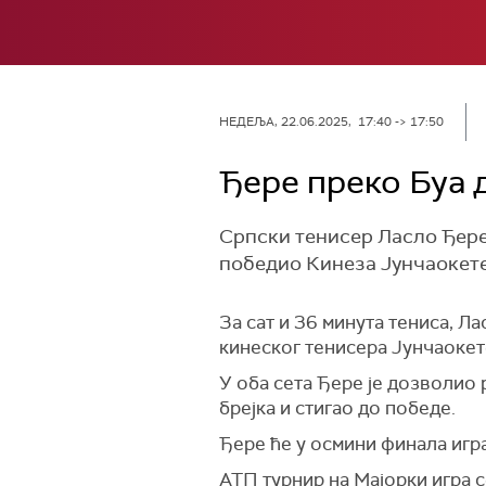
НЕДЕЉА, 22.06.2025, 17:40 -> 17:50
Ђере преко Буа 
Српски тенисер Ласло Ђере 
победио Кинеза Јунчаокетеа 
За сат и 36 минута тениса, Ла
кинеског тенисера Јунчаокете
У оба сета Ђере је дозволио р
брејка и стигао до победе.
Ђере ће у осмини финала игр
АТП турнир на Мајорки игра с