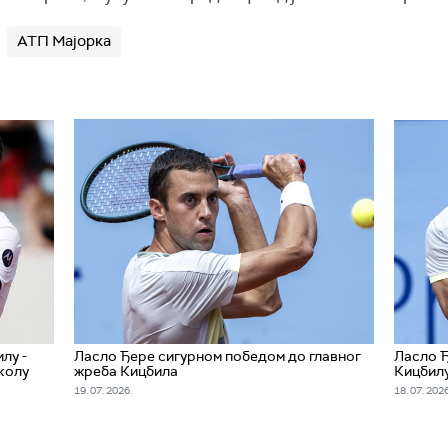
АТП Мајорка
лу -
Ласло Ђере сигурном победом до главног
Ласло Ђ
колу
жреба Кицбила
Кицбил
19. 07. 2026.
18. 07. 2026