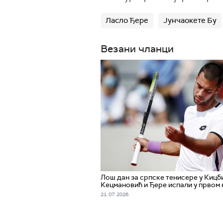
Ласло Ђере
Јунчаокете Бу
Везани чланци
Лош дан за српске тенисере у Кицби
Кецмановић и Ђере испали у првом 
21. 07. 2026.