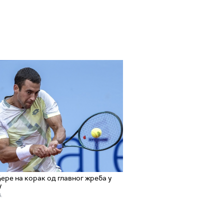
ере на корак од главног жреба у
у
.