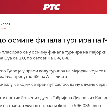
РТС
ИЗВОР:
РТС
до осмине финала турнира на 
пласирао се у осмину финала турнира на Мајорки,
Буа са 2:0, по сетовима 6:4, 6:4.
сло Ђере је у првом колу турнира на Мајорки, који се и
а Буа, тренутно 69. на АТП листи.
ивалу, са којим се први пут састао, да му одузме серви
ати против бољег из дуела Габријела Дијалоа из Кана
е на трави, а укупан наградни фонд је 596.035 евра.