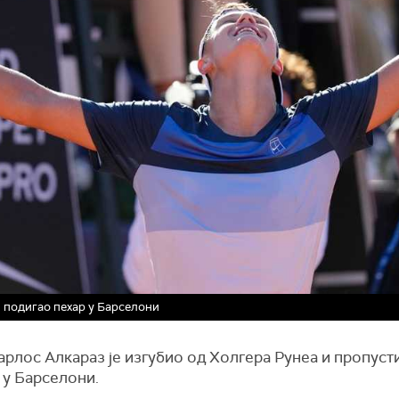
и подигао пехар у Барселони
арлос Алкараз је изгубио од Холгера Рунеа и пропуст
 у Барселони.