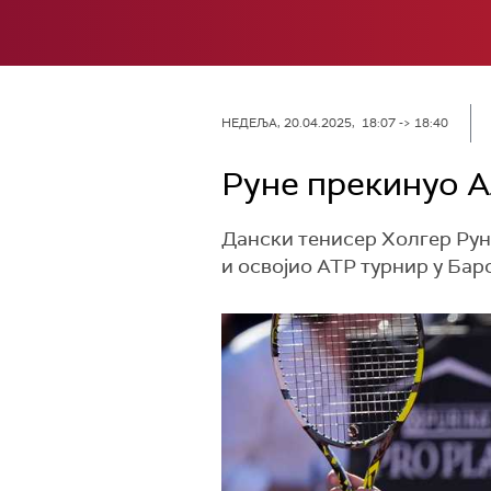
НЕДЕЉА, 20.04.2025, 18:07 -> 18:40
Руне прекинуо А
Дански тенисер Холгер Руне
и освојио ATP турнир у Бар