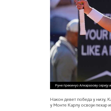
Руне прекинуо Алкаразову серију 
Након девет победа у низу, К
у Монте Карлу освоји пехар и