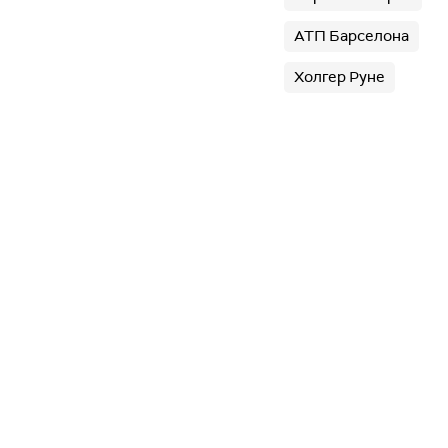
АТП Барселона
Холгер Руне