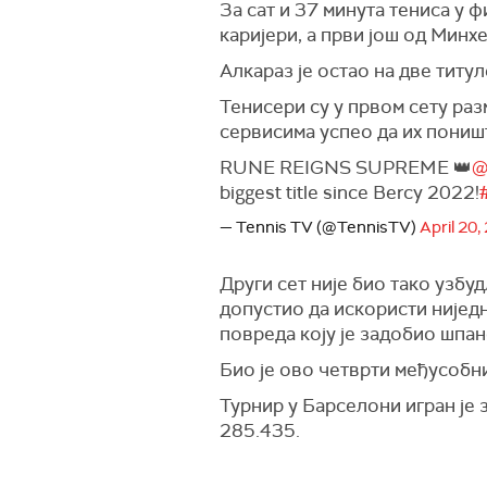
За сат и 37 минута тениса у 
каријери, а први још од Минх
Алкараз је остао на две титул
Тенисери су у првом сету разм
сервисима успео да их поништ
RUNE REIGNS SUPREME 👑
@
biggest title since Bercy 2022!
— Tennis TV (@TennisTV)
April 20,
Други сет није био тако узбуд
допустио да искористи ниједн
повреда коју је задобио шпан
Био је ово четврти међусобни
Турнир у Барселони игран је 
285.435.