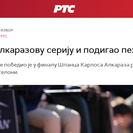
РТС
ИЗВОР:
РТС
лкаразову серију и подигао пе
 победио је у финалу Шпанца Карлоса Алкараза резу
селони.