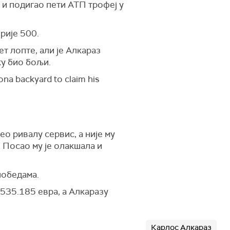
а и подигао пети АТП трофеј у
ерије 500.
ет лопте, али је Алкараз
ку био бољи.
ona backyard to claim his
ео ривалу сервис, а није му
. Посао му је олакшала и
победама.
 535.185 евра, а Алкаразу
Карлос Алкараз