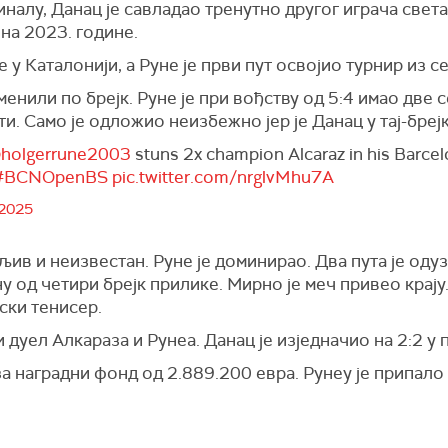
финалу, Данац је савладао тренутно другог играча свет
ена 2023. године.
е у Каталонији, а Руне је први пут освојио турнир из с
енили по брејк. Руне је при вођству од 5:4 имао две с
и. Само је одложио неизбежно јер је Данац у тај-бреј
holgerrune2003
stuns 2x champion Alcaraz in his Barcel
#BCNOpenBS
pic.twitter.com/nrglvMhu7A
 2025
љив и неизвестан. Руне је доминирао. Два пута је одуз
у од четири брејк прилике. Мирно је меч привео крају
ски тенисер.
 дуел Алкараза и Рунеа. Данац је изједначио на 2:2 у 
за наградни фонд од 2.889.200 евра. Рунеу је припало