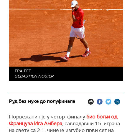
EPA-EFE
SEBASTIEN NOGIER
Руд без муке до полуфинала
Норвежанин је у четвртфиналу
био бољи од
Француза Ига Амбера
, савладавши 15. играча
на свету са 2:1, чиме је изгубио први сет на