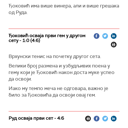
Ђоковић има више винера, али и више грешака
од Руда.
Ђоковић осваја први гем у другом
сету - 1:0 (4:6)
Врхунски тенис на почетку другог сета.
Велики број размена и узбудљивих поена у
гему који је Ђоковић након доста муке успео
да освоји.
Иако му темпо меча не одговара, важно је
било за Ђоковића да освоји овај гем.
Руд осваја први сет - 4:6