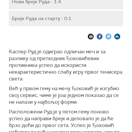
Нови брејк Руда - 1:4
Брејк Руда на старту - 0:1
Каспер Руд је одиграо одличан меч и за
разлику од претходних Ђоковићевих
противника успео да искористи
некарактеристично слабу игру првог тенисера
света.
Већ у првом гему на мечу Ђоковић је изгубио
свој сервис, чиме је још једном показао да се
не налази у најбољој форми.
Расположени Руд је у петом гему поново
успео да направи брејк и деловало је да ће
брзо доћи до првог сета. Успео је Ђоковић