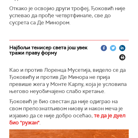
Откако је освојио други трофеј, Ђоковић није
успевао да прође четвртфинале, све до
сусрета са Де Минором.
Најбољи тенисер света још увек
тражи праву форму
Као и против Лоренца Мусетија, видело се да
Ђоковићу и против Де Минора не прија
превише жега у Монте Карлу, која је условила
његово неуобичајено слабо кретање.
Ђоковић је био свестан да није одиграо на
свом препознатљивом ниову и након меча је
изјавио да се није добро осећао,
те да је дуел
био "ружан"
.