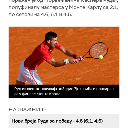
поражен је од Норвежанина Каспера Руда у
полуфиналу мастерса у Монте Карлу са 2:1,
по сетовима 4:6, 6:1 и 4:6.
Руд из шестог покушаја победио Ђоковића и пласирао
се у финале Монте Карла
НАЈВАЖНИЈЕ
Нови брејк Руда за победу - 4:6 (6:1, 4:6)