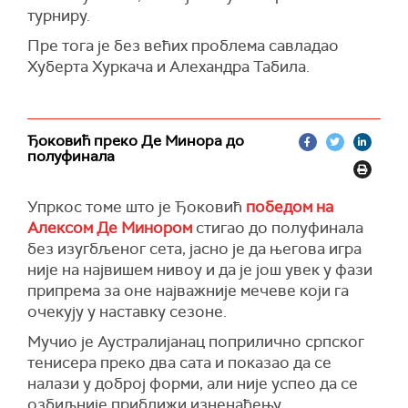
турниру.
Пре тога је без већих проблема савладао
Хуберта Хуркача и Алехандра Табила.
Ђоковић преко Де Минора до
полуфинала
Упркос томе што је Ђоковић
победом на
Алексом Де Минором
стигао до полуфинала
без изугбљеног сета, јасно је да његова игра
није на највишем нивоу и да је још увек у фази
припрема за оне најважније мечеве који га
очекују у наставку сезоне.
Мучио је Аустралијанац поприлично српског
тенисера преко два сата и показао да се
налази у доброј форми, али није успео да се
озбиљније приближи изненађењу.