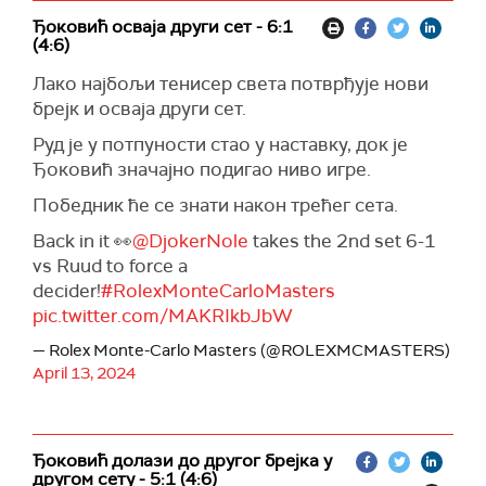
Ђоковић осваја други сет - 6:1
(4:6)
Лако најбољи тенисер света потврђује нови
брејк и осваја други сет.
Руд је у потпуности стао у наставку, док је
Ђоковић значајно подигао ниво игре.
Победник ће се знати након трећег сета.
Back in it 👀
@DjokerNole
takes the 2nd set 6-1
vs Ruud to force a
decider!
#RolexMonteCarloMasters
pic.twitter.com/MAKRIkbJbW
— Rolex Monte-Carlo Masters (@ROLEXMCMASTERS)
April 13, 2024
Ђоковић долази до другог брејка у
другом сету - 5:1 (4:6)