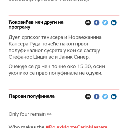
Ђоковићев меч други на
програму
Дуел српског тенисера и Норвежанина
Капсера Руда почеће након првог
полуфиналног сусрета у ком се састају
Стефанос Циципас и Јаник Синер.
Очекује се да меч почне око 15.30, осим
уколико се прво полуфинале не одужи.
Парови полуфинала
Only four remain 👀
Who makes the
#RolexMonteCarloMasters