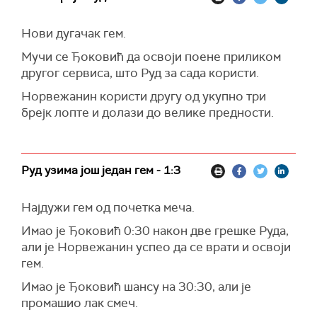
Нови дугачак гем.
Мучи се Ђоковић да освоји поене приликом
другог сервиса, што Руд за сада користи.
Норвежанин користи другу од укупно три
брејк лопте и долази до велике предности.
Руд узима још један гем - 1:3
Најдужи гем од почетка меча.
Имао је Ђоковић 0:30 након две грешке Руда,
али је Норвежанин успео да се врати и освоји
гем.
Имао је Ђоковић шансу на 30:30, али је
промашио лак смеч.