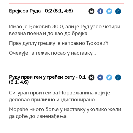
Брејк за Руда - 0:2 (6:1, 4:6)
Имао је Ђоковић 30:0, али је Руд узео четири
везана поена и дошао до брејка.
Прву дуплу грешку је направио Ђоковић.
Очекује га тежак посао у наставку...
Руду први гем у трећем сету - 0:1
(6:1, 4:6)
Сигуран први гем за Норвежанина који је
деловао прилично индиспонирано.
Мораће много боље у наставку уколико жели
да дође до изненађења.