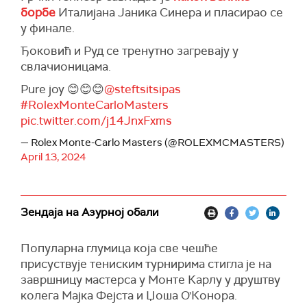
борбе
Италијана Јаника Синера и пласирао се
у финале.
Ђоковић и Руд се тренутно загревају у
свлачионицама.
Pure joy 😊😊😊
@steftsitsipas
#RolexMonteCarloMasters
pic.twitter.com/j14JnxFxms
— Rolex Monte-Carlo Masters (@ROLEXMCMASTERS)
April 13, 2024
Зендаја на Азурној обали
Популарна глумица која све чешће
присуствује тениским турнирима стигла је на
завршницу мастерса у Монте Карлу у друштву
колега Мајка Фејста и Џоша О'Конора.