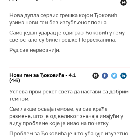
Нова дупла сервис грешка којом Ђоковић
узима нови гем без изгубљеног поена.
Само један ударац је одиграо Ђоковић у гему,
све остало су биле грешке Норвежанина.
Руд све нервознији.
Нови гем за Ђоковића - 4:1
(4:6)
Успева први рекет света да настави са добрим
темпом.
Све лакше осваја гемове, уз све краће
размене, што је од великог значаја имајући у
виду проблеме које је имао на почетку.
Проблем за Ђоковића је што убацује изузетно