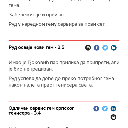
гема.
Забележио је и први ас.
Руд у наредном гему сервира за први сет.
Руд осваја нови гем - 3:5
Имао је Ђоковић пар прилика да припрети, али
је био непрецизан.
Руд успева да дође до преко потребног гема
након налета првог тенисера света.
Одличан сервис гем српског
тенисера - 3:4