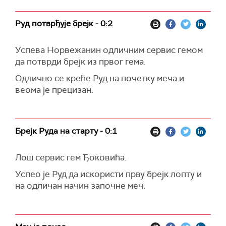
Руд потврђује брејк - 0:2
Успева Норвежанин одличним сервис гемом
да потврди брејк из првог гема.
Одлично се креће Руд на почетку меча и
веома је прецизан.
Брејк Руда на старту - 0:1
Лош сервис гем Ђоковића.
Успео је Руд да искористи прву брејк лопту и
на одличан начин започне меч.