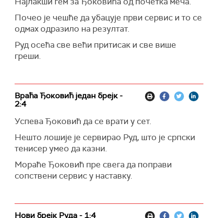
Најлакши гем за Ђоковића од почетка меча.
Почео је чешће да убацује први сервис и то се
одмах одразило на резултат.
Руд осећа све већи притисак и све више
греши.
Враћа Ђоковић један брејк -
2:4
Успева Ђоковић да се врати у сет.
Нешто лошије је сервирао Руд, што је српски
тенисер умео да казни.
Мораће Ђоковић пре свега да поправи
сопствени сервис у наставку.
Нови брејк Руда - 1:4