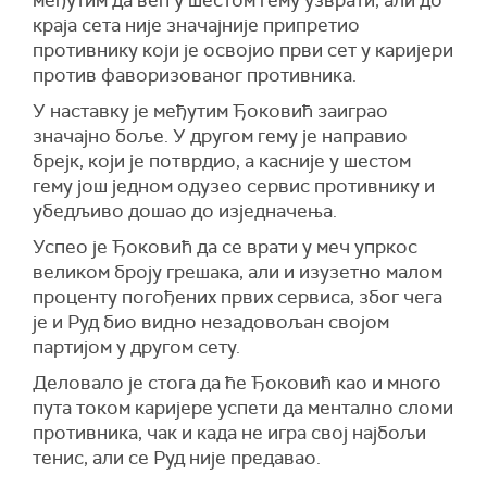
међутим да већ у шестом гему узврати, али до
краја сета није значајније припретио
противнику који је освојио први сет у каријери
против фаворизованог противника.
У наставку је међутим Ђоковић заиграо
значајно боље. У другом гему је направио
брејк, који је потврдио, а касније у шестом
гему још једном одузео сервис противнику и
убедљиво дошао до изједначења.
Успео је Ђоковић да се врати у меч упркос
великом броју грешака, али и изузетно малом
проценту погођених првих сервиса, због чега
је и Руд био видно незадовољан својом
партијом у другом сету.
Деловало је стога да ће Ђоковић као и много
пута током каријере успети да ментално сломи
противника, чак и када не игра свој најбољи
тенис, али се Руд није предавао.