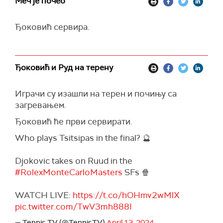
Меч је почео
Ђоковић сервира.
Ђоковић и Руд на терену
Играчи су изашли на терен и почињу са
загревањем.
Ђоковић ће први сервирати.
Who plays Tsitsipas in the final? 🔮
Djokovic takes on Ruud in the
#RolexMonteCarloMasters
SFs 🍿
WATCH LIVE:
https://t.co/hOHmv2wMlX
pic.twitter.com/TwV3mh888I
— Tennis TV (@TennisTV)
April 13, 2024