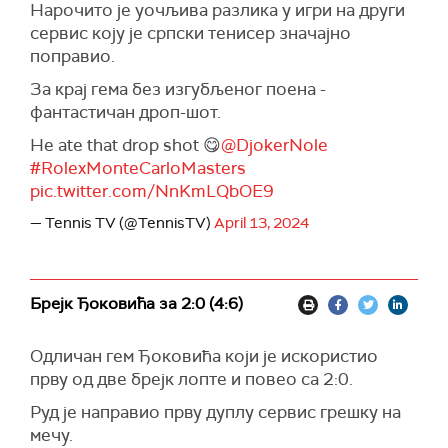
Нарочито је уочљива разлика у игри на други
сервис коју је српски тенисер значајно
поправио.
За крај гема без изгубљеног поена -
фантастичан дроп-шот.
He ate that drop shot 😋
@DjokerNole
#RolexMonteCarloMasters
pic.twitter.com/NnKmLQbOE9
— Tennis TV (@TennisTV)
April 13, 2024
Брејк Ђоковића за 2:0 (4:6)
Одличан гем Ђоковића који је искористио
прву од две брејк лопте и повео са 2:0.
Руд је направио прву дуплу сервис грешку на
мечу.