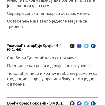
Имао је Ђоковић шансу да припрети, али га је
још једном издао смеч.
Сервира српски тенисер за останак у мечу.
Обезбеђење је извело једног навијача са
трибина.
Ђоковић потврђује брејк - 4:4
(6:1, 4:6)
Све бољи Ђоковић како сет одмиче.
Престао је да греши и делује све сигурније.
Ђоковић је имао и кратку вербалну размену са
гледаоцима који су правили буку током једног
од поена.
Враћа брејк Ђоковић - 3:4 (6:1,