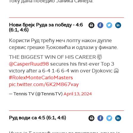
току дана победио Јаника Синера.
Нови брејк Руда за победу - 4:6
(6:1, 4:6)
Користи Руд трећу меч лопту након дупле
сервис грешке Ђоковића и одлази у финале.
THE BIGGEST WIN OF HIS CAREER 🤯
@CasperRuud98
secures his first-ever Top 3
victory after a 6-4 1-6 6-4 win over Djokovic 🥶
#RolexMonteCarloMasters
pic.twitter.com/6K2M867vay
— Tennis TV (@TennisTV)
April 13, 2024
Руд води са 4:5 (6:1, 4:6)