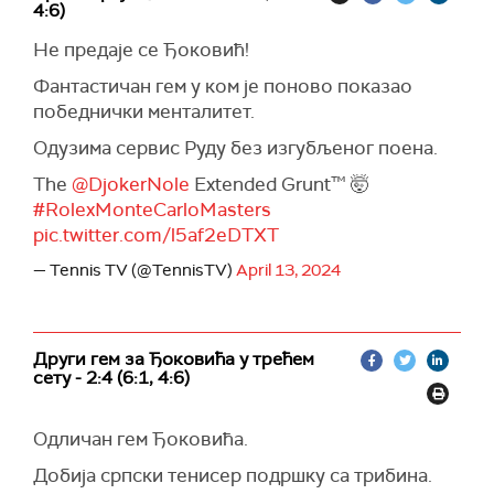
4:6)
Не предаје се Ђоковић!
Фантастичан гем у ком је поново показао
победнички менталитет.
Одузима сервис Руду без изгубљеног поена.
The
@DjokerNole
Extended Grunt™ 🤯
#RolexMonteCarloMasters
pic.twitter.com/l5af2eDTXT
— Tennis TV (@TennisTV)
April 13, 2024
Други гем за Ђоковића у трећем
сету - 2:4 (6:1, 4:6)
Одличан гем Ђоковића.
Добија српски тенисер подршку са трибина.