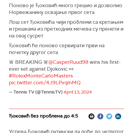
Поново је Ђоковић много грешио и дозволио
Норвежанину освајање првог сета.
Лош сет Ђоковића чији проблеми са кретањем
и грешкама из претходних мечева су пренети и
на овај сусрет.
Ђоковић ће поново сервирати први на
почетку другог сета.
🚨 BREAKING 🚨
@CasperRuud98
wins his first-
ever set against Djokovic 👀
#RolexMonteCarloMasters
pic.twitter.com/4J9LPvqmMQ
— Tennis TV (@TennisTV)
April 13, 2024
Ђоковић без проблема до 4:5
Успева Ђоковић рутински да дође до четвртог