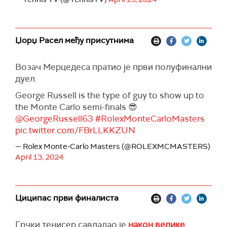
Џорџ Расел међу присутнима
Возач Мерцедеса пратио је први полуфинални
дуел.
George Russell is the type of guy to show up to
the Monte Carlo semi-finals 😎
@GeorgeRussell63
#RolexMonteCarloMasters
pic.twitter.com/FBrLLKKZUN
— Rolex Monte-Carlo Masters (@ROLEXMCMASTERS)
April 13, 2024
Циципас први финалиста
Грчки тенисер савладао је
након велике