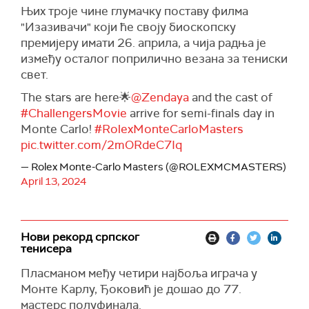
Њих троје чине глумачку поставу филма
"Изазивачи" који ће своју биоскопску
премијеру имати 26. априла, а чија радња је
између осталог поприлично везана за тениски
свет.
The stars are here🌟
@Zendaya
and the cast of
#ChallengersMovie
arrive for semi-finals day in
Monte Carlo!
#RolexMonteCarloMasters
pic.twitter.com/2mORdeC7Iq
— Rolex Monte-Carlo Masters (@ROLEXMCMASTERS)
April 13, 2024
Нови рекорд српског
тенисера
Пласманом међу четири најбоља играча у
Монте Карлу, Ђоковић је дошао до 77.
мастерс полуфинала.