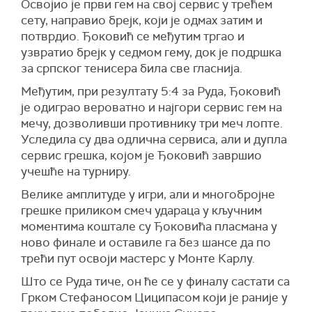
Освојио је први гем на свој сервис у трећем
сету, направио брејк, који је одмах затим и
потврдио. Ђоковић се међутим тргао и
узвратио брејк у седмом гему, док је подршка
за српског тенисера била све гласнија.
Међутим, при резултату 5:4 за Руда, Ђоковић
је одиграо вероватно и најгори сервис гем на
мечу, дозволивши противнику три меч лопте.
Уследила су два одлична сервиса, али и дупла
сервис грешка, којом је Ђоковић завршио
учешће на турниру.
Велике амплитуде у игри, али и многобројне
грешке приликом смеч удараца у кључним
моментима коштале су Ђоковића пласмана у
ново финале и оставиле га без шансе да по
трећи пут освоји мастерс у Монте Карлу.
Што се Руда тиче, он ће се у финалу састати са
Грком Стефаносом Циципасом који је раније у