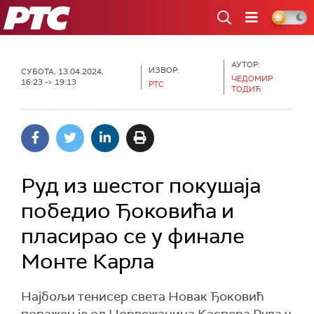
РТС
АУТОР:
ИЗВОР:
СУБОТА, 13.04.2024,
ЧЕДОМИР
16:23 -> 19:13
РТС
ТОДИЋ
Руд из шестог покушаја
победио Ђоковића и
пласирао се у финале
Монте Карла
Најбољи тенисер света Новак Ђоковић