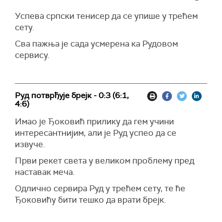
Успева српски тенисер да се упише у трећем
сету.
Сва пажња је сада усмерена ка Рудовом
сервису.
Руд потврђује брејк - 0:3 (6:1,
4:6)
Имао је Ђоковић прилику да гем учини
интересантнијим, али је Руд успео да се
извуче.
Први рекет света у великом проблему пред
наставак меча.
Одлично сервира Руд у трећем сету, те ће
Ђоковићу бити тешко да врати брејк.