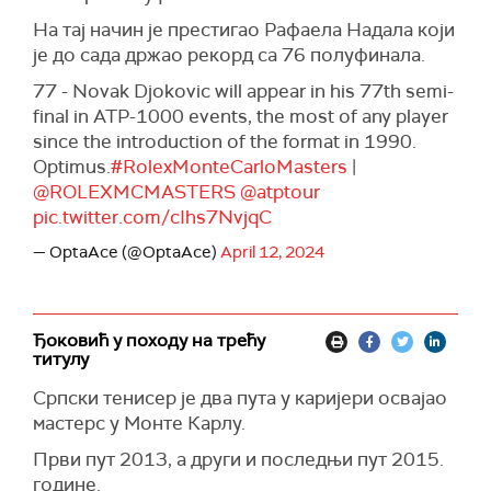
На тај начин је престигао Рафаела Надала који
је до сада држао рекорд са 76 полуфинала.
77 - Novak Djokovic will appear in his 77th semi-
final in ATP-1000 events, the most of any player
since the introduction of the format in 1990.
Optimus.
#RolexMonteCarloMasters
|
@ROLEXMCMASTERS
@atptour
pic.twitter.com/cIhs7NvjqC
— OptaAce (@OptaAce)
April 12, 2024
Ђоковић у походу на трећу
титулу
Српски тенисер је два пута у каријери освајао
мастерс у Монте Карлу.
Први пут 2013, а други и последњи пут 2015.
године.