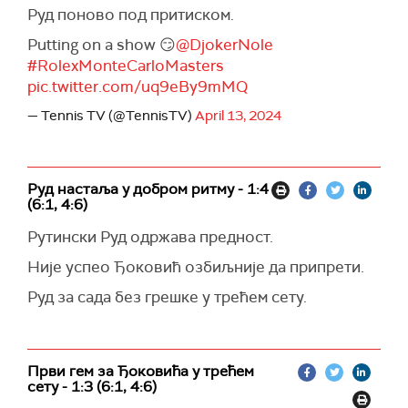
Руд поново под притиском.
Putting on a show 😏
@DjokerNole
#RolexMonteCarloMasters
pic.twitter.com/uq9eBy9mMQ
— Tennis TV (@TennisTV)
April 13, 2024
Руд настаља у добром ритму - 1:4
(6:1, 4:6)
Рутински Руд одржава предност.
Није успео Ђоковић озбиљније да припрети.
Руд за сада без грешке у трећем сету.
Први гем за Ђоковића у трећем
сету - 1:3 (6:1, 4:6)