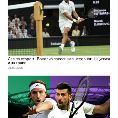
Све по старом - Ђоковић преслишао немоћног Циципаса
и на трави
01. 07. 2026.