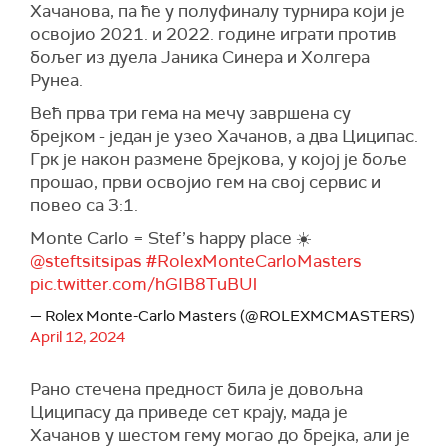
Хачанова, па ће у полуфиналу турнира који је
освојио 2021. и 2022. године играти против
бољег из дуела Јаника Синера и Холгера
Рунеа.
Већ прва три гема на мечу завршена су
брејком - један је узео Хачанов, а два Циципас.
Грк је након размене брејкова, у којој је боље
прошао, први освојио гем на свој сервис и
повео са 3:1.
Monte Carlo = Stef’s happy place ☀️
@steftsitsipas
#RolexMonteCarloMasters
pic.twitter.com/hGIB8TuBUl
— Rolex Monte-Carlo Masters (@ROLEXMCMASTERS)
April 12, 2024
Рано стечена предност била је довољна
Циципасу да приведе сет крају, мада је
Хачанов у шестом гему могао до брејка, али је