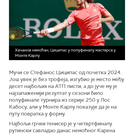
Хачанов немоћан, Циципас у полуфиналу мастерса у
Монте Карлу
Мучи се Стефанос Циципас од почетка 2024.
Још увек је без трофеја, изгубио је место међу
десет најбољих на АТП листи, а до јуче му је
најзапаженији резултат у сезони било
полуфинале турнира из серије 250 у Лос
Кабосу, али у Монте Карлу показује да је на
путу повратка у форму.
Најбољи грчки тенисер је у четвртфиналу
рутински савладао данас немоћног Карена