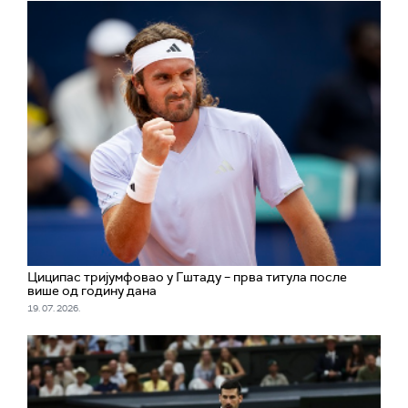
Циципас тријумфовао у Гштаду – прва титула после
више од годину дана
19. 07. 2026.