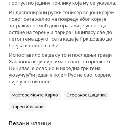
пропустио једину прилику која му се указала.
Индиспонирани руски тенисер се још крајем
првог сета жалио на повреду због које је
затражио помоћ доктора, али је успео да
остане на терену и парира Циципасу све до
петог гема другог сета када је Грк дошао до
брејка и повео са 3:2.
Испоставило се да су то и последњи трзаји
Хачанова који није имао снаге за преокрет.
Циципас је освојио и наредна три гема,
укључујући један у којем Рус на свој сервис
није узео ни поен.
Мастерс Монте Карло
Стефанос Циципас
Карен Хачанов
Везани чланци