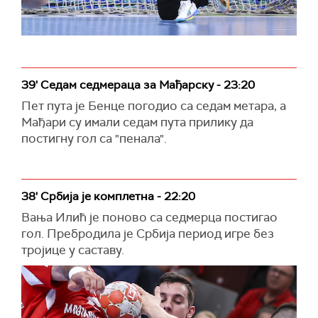
39' Седам седмераца за Мађарску - 23:20
Пет пута је Бенце погодио са седам метара, а
Мађари су имали седам пута прилику да
постигну гол са "пенала".
38' Србија је комплетна - 22:20
Вања Илић је поново са седмерца постигао
гол. Пребродила је Србија период игре без
тројице у саставу.