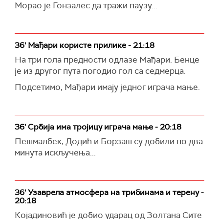
Морао је Гонзалес да тражи паузу...
36' Мађари користе прилике - 21:18
На три гола предности одлазе Мађари. Бенце
је из другог пута погодио гол са седмерца.
Подсетимо, Мађари имају једног играча мање.
36' Србија има тројицу играча мање - 20:18
Пешмалбек, Додић и Борзаш су добили по два
минута искључења...
36' Узаврела атмосфера на трибинама и терену -
20:18
Којадиновић је добио ударац од Золтана Сите