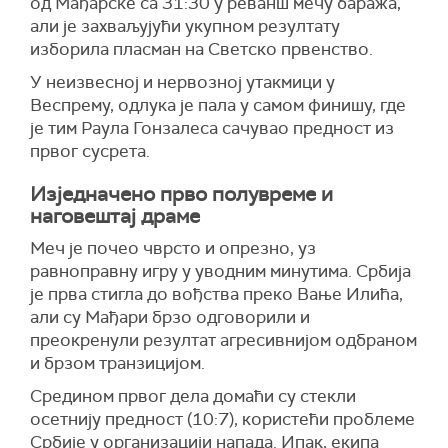
од Мађарске са 31:30 у реванш мечу баража,
али је захваљујући укупном резултату
изборила пласман на Светско првенство.
У неизвесној и нервозној утакмици у
Веспрему, одлука је пала у самом финишу, где
је тим Раула Гонзалеса сачувао предност из
првог сусрета.
Изједначено прво полувреме и
наговештај драме
Меч је почео чврсто и опрезно, уз
равноправну игру у уводним минутима. Србија
је прва стигла до вођства преко Вање Илића,
али су Мађари брзо одговорили и
преокренули резултат агресивнијом одбраном
и брзом транзицијом.
Средином првог дела домаћи су стекли
осетнију предност (10:7), користећи проблеме
Србије у организацији напада. Ипак, екипа