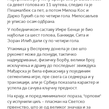
са девет голова из 11 шутева, следио га је
Пешмалбек са пет, а потом Милош Кос и
Дарко Ђукић са по четири гола. Милосављев
је уписао осам одбрана.
У победничком саставу Имре Бенце је био
најбољи са шест голова, Банхиди, Сита и
Зоран Илић дали су по четири гола.
Утакмица у Веспрему донела је све што
рукомет може да понуди, тактичко
надмудривање, физичку борбу, велики број
искључења и драму до последњег звиждука.
Мађарска је била ефикаснија у појединим
сегментима игре, пре свега са седмерца и у
транзицији, али је Србија показала карактер и
успела да сачува кључну предност.
На крају, и поред минималног пораза, "орлови"
су испунили циљ – пласман на Светско
првенство, што је од великог значаја и за