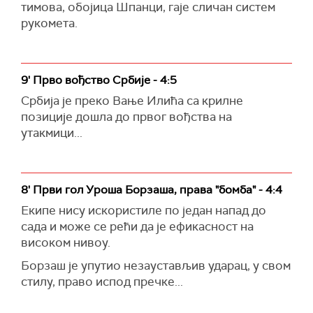
тимова, обојица Шпанци, гаје сличан систем
рукомета.
9' Прво вођство Србије - 4:5
Србија је преко Вање Илића са крилне
позиције дошла до првог вођства на
утакмици...
8' Први гол Уроша Борзаша, права "бомба" - 4:4
Екипе нису искористиле по један напад до
сада и може се рећи да је ефикасност на
високом нивоу.
Борзаш је упутио незаустављив ударац, у свом
стилу, право испод пречке...