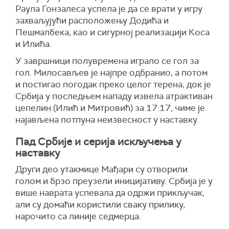
Раула Гонзалеса успела је да се врати у игру
захваљујући расположењу Додића и
Пешмалбека, као и сигурној реализацији Коса
и Илића.
У завршници полувремена играло се гол за
гол. Милосављев је најпре одбранио, а потом
и постигао погодак преко целог терена, док је
Србија у последњем нападу извела атрактиван
цепелин (Илић и Митровић) за 17:17, чиме је
најављена потпуна неизвесност у наставку.
Пад Србије и серија искључења у
наставку
Други део утакмице Мађари су отворили
голом и брзо преузели иницијативу. Србија је у
више наврата успевала да одржи прикључак,
али су домаћи користили сваку прилику,
нарочито са линије седмерца.