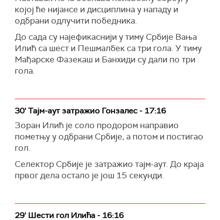
којој ће нијансе и дисциплина у нападу и
одбрани одлучити победника.
До сада су најефикаснији у тиму Србије Вања
Илић са шест и Пешмалбек са три гола. У тиму
Мађарске Фазекаш и Банхиди су дали по три
гола.
30' Тајм-аут затражио Гонзалес - 17:16
Зоран Илић је соло продором направио
пометњу у одбрани Србије, а потом и постигао
гол.
Селектор Србије је затражио тајм-аут. До краја
првог дела остало је још 15 секунди.
29' Шести гол Илића - 16:16