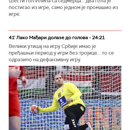
Шести гол Илића са седмерца... два гола је
постигао из игре, само једном је промашио из
игре.
41' Лако Мађари долазе до голова - 24:21
Велики утицај на игру Србије имао је
пређашњи период у игри без тројице... то се
одразило на дефанзивну игру.