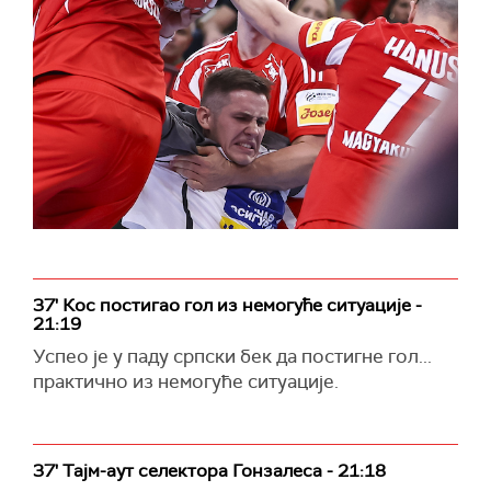
37' Кос постигао гол из немогуће ситуације -
21:19
Успео је у паду српски бек да постигне гол...
практично из немогуће ситуације.
37' Тајм-аут селектора Гонзалеса - 21:18