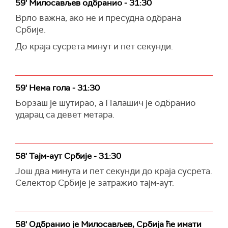
59' Милосављев одбранио - 31:30
Врло важна, ако не и пресудна одбрана
Србије.
До краја сусрета минут и пет секунди.
59' Нема гола - 31:30
Борзаш је шутирао, а Палашич је одбранио
ударац са девет метара.
58' Тајм-аут Србије - 31:30
Још два минута и пет секунди до краја сусрета.
Селектор Србије је затражио тајм-аут.
58' Одбранио је Милосављев, Србија ће имати