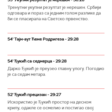
Тренутни укупни резултат је нерешен. Србији
одговара и пораз са једним голом разлике да
би се пласирала на Светско првенство.
54' Тајм-аут Ћеме Родригеза - 29:28
54' Ђукић са седмерца - 29:28
Дарко Ђукић је преузео главну улогу. Погодио
је са седам метара.
52' Ђукић прецизан - 29:27
Искористио је Ђукић простор на десном
крилу, одакле се осмелио и постигао свој