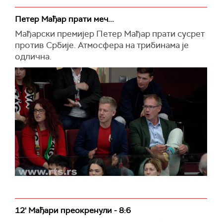
Петер Мађар прати меч...
Мађарски премијер Петер Мађар прати сусрет
против Србије. Атмосфера на трибинама је
одлична.
12' Мађари преокренули - 8:6