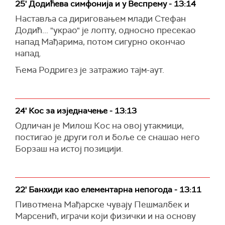
25' Додићева симфонија и у Веспрему - 13:14
Наставља са дириговањем млади Стефан
Додић... "украо" је лопту, односно пресекао
напад Мађарима, потом сигурно окончао
напад.
Ћема Родригез је затражио тајм-аут.
24' Кос за изједначење - 13:13
Одличан је Милош Кос на овој утакмици,
постигао је други гол и боље се снашао него
Борзаш на истој позицији.
22' Банхиди као елементарна непогода - 13:11
Пивотмена Мађарске чувају Пешмалбек и
Марсенић, играчи који физички и на основу