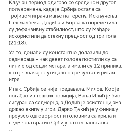
Кључан период одиграо се средином другог
полувремена, када је Србија остала са
тројицом играча мање на терену. Искључења
Пешмалбека, Додића и Борзаша пореметила
су дефанзивну стабилност, што су Мађари
искористили да стекну предност од три гола
(21:18).
Уз то, домаћи су константно долазили до
седмераца – чак девет голова постигли су са
линије од седам метара, а имали су 12 прилика,
што је значајно утицало на резултат и ритам
игре.
Ипак, Србија се није предавала. Милош Кос је
погађао из тешких позиција, Вања Илић је био
сигуран са седмерца, а Додић је асистенцијама
држао екипу у игри. Дарко Ђукић је у финишу
преузео одговорност и головима са крила и
седмерца вратио Србију на гол заостатка.