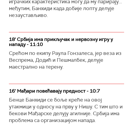
играчких карактеристика могу да му парирају...
међутим, Банхиди када добије лопту делује
незаустављиво.
18' Србија има прикључак и нервозну игру у
нападу - 11:10
Срећом по екипу Раула Гонзалеса, јер веза из
Веспрема, Додић и Пешмалбек, делује
маестрално на терену.
16' Мађари повећавају предност - 10:7
Бенце Банхиди се боље креће на овој
утакмици у односу на прву у Нишу. С тим што и
бекови Мађарске делују агилније. Србија има
проблема са организацијом напада.