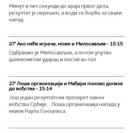
Минут и пет секунди до краја првог дела,
резултат је нерешен, а води се борба за сваки
напад.
27' Ако неће играчи, може и Милосављев - 15:15
Одбранио је Милосављев, а потом упутио
далекометни ударац и постигао гол.
27' Лоша организација и Мађари поново долазе
до вођства - 15:14
Још један резултатски преокрет након
вођства Србије... Лоша организација напада у
екипи Раула Гонзалеса.