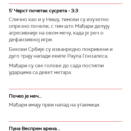
5' Чврст почетак сусрета - 3:3
Слично као и у Нишу, тимови су изузетно
опрезно почели, с тим што Мађари делују
агресивније на овом мечу, када је реч о
дефанзивној игри.
Бекови Србије су изванредно покривени и
дуго трају напади екипе Раула Гонзалеса.
Мађари су све голове до сада постигли
ударцима са девет метара.
Почео је меч...
Мађари имају први напад на утакмици.
Пуна Веспрем арена...