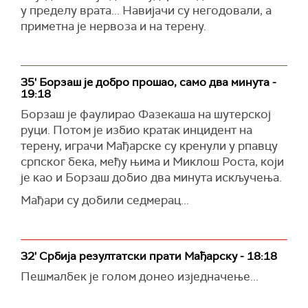
у пределу врата... Навијачи су негодовали, а
приметна је нервоза и на терену.
35' Борзаш је добро прошао, само два минута -
19:18
Борзаш је фаулирао Фазекаша на шутерској
руци. Потом је избио кратак инцидент на
терену, играчи Мађарске су кренули у рпавцу
српског бека, међу њима и Миклош Роста, који
је као и Борзаш добио два минута искључења.
Мађари су добили седмерац...
32' Србија резултатски прати Мађарску - 18:18
Пешмалбек је голом донео изједначење...