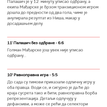
Палашич је у 12. минуту уписао одбрану, а
екипа Мађарске је брзом транзиционом игром
дошла до предности од два гола, чиме је
анулирала резултат из Ниша, макар у
досадашњем делу.
11' Палашич без одбране - 6:6
Голман Мађарске још увек није уписао
одбрану...
10' Равноправна игра - 5:5
До сада су тимови приказали одличну игру у
оба правца. Води се, и сигурно је да ће до
краја сусрета тако и бити, равноправна борба
репрезентација. Детаљи одлучују у
дефанзиви, а може се рећи да селектори