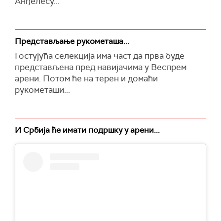
Анђелесу...
Представљање рукометаша...
Гостујућа селекција има част да прва буде
представљена пред навијачима у Веспрем
арени. Потом ће на терен и домаћи
рукометаши...
И Србија ће имати подршку у арени...