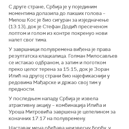
С друге стране, Србија је у појединим
моментима долазила до лакших голова –
Милош Кос је био сигуран за изједначење
(13:13), док је Стефан Додић пресеченом
лоптом и голом из контре покренуо нови
налет свог тима.
У завршници полувремена виђена је права
резултатска клацкалица. Голман Милосављев
се истакао одбраном, а затим и поготком
преко целог терена за 15:15, док је Зоран
Илић на другој страни био најефикаснији у
редовима Мађарске и држао свој тим у
предности.
У последњем нападу Србија је извела
атрактивну акцију – комбинација Илића и
Уроша Митровића завршена је цепелином за
коначних 17:17 на полувремену.
Наставак меча обећава неизвесну борбу, у