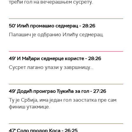
трећи гол на вечерашњем сусрету.
50' Илић промашио седмерац - 28:26
Палашич је одбранио Илићу седмерац.
49' И Мађари седмерце користе - 28:26
Сусрет лагано улази у завршницу...
49' Додић проиграо Ђукића за гол - 27:26
Ту је Србија, има један гол заостатка пре сам
финиш утакмице.
47' Соло продор Коса - 26:25