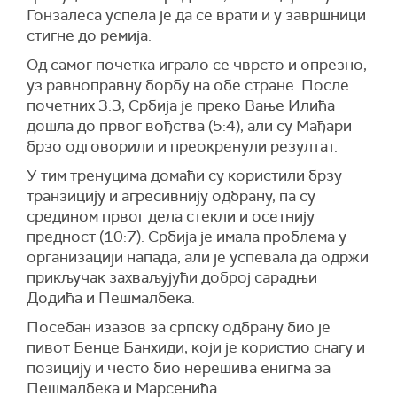
Гонзалеса успела је да се врати и у завршници
стигне до ремија.
Од самог почетка играло се чврсто и опрезно,
уз равноправну борбу на обе стране. После
почетних 3:3, Србија је преко Вање Илића
дошла до првог вођства (5:4), али су Мађари
брзо одговорили и преокренули резултат.
У тим тренуцима домаћи су користили брзу
транзицију и агресивнију одбрану, па су
средином првог дела стекли и осетнију
предност (10:7). Србија је имала проблема у
организацији напада, али је успевала да одржи
прикључак захваљујући доброј сарадњи
Додића и Пешмалбека.
Посебан изазов за српску одбрану био је
пивот Бенце Банхиди, који је користио снагу и
позицију и често био нерешива енигма за
Пешмалбека и Марсенића.