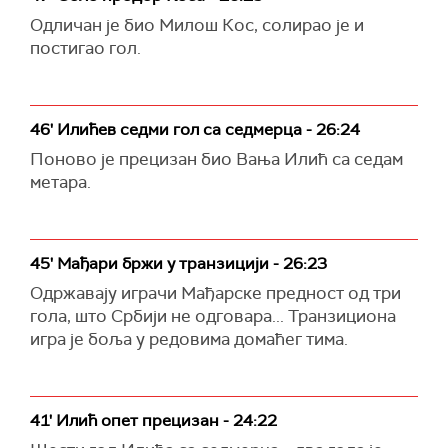
Одличан је био Милош Кос, солирао је и
постигао гол.
46' Илићев седми гол са седмерца - 26:24
Поново је прецизан био Вања Илић са седам
метара.
45' Мађари бржи у транзицији - 26:23
Одржавају играчи Мађарске предност од три
гола, што Србији не одговара... Транзициона
игра је боља у редовима домаћег тима.
41' Илић опет прецизан - 24:22