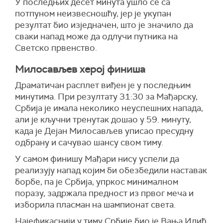
У последњих десет минута ушло се са
потпуном неизвесношћу, јер је укупан
резултат био изједначен, што је значило да
сваки напад може да одлучи путника на
Светско првенство.
Милосављев херој финиша
Драматичан расплет виђен је у последњим
минутима. При резултату 31:30 за Мађарску,
Србија је имала неколико неуспешних напада,
али је кључни тренутак дошао у 59. минуту,
када је Дејан Милосављев уписао пресудну
одбрану и сачувао шансу свом тиму.
У самом финишу Мађари нису успели да
реализују напад којим би обезбедили наставак
борбе, па је Србија, упркос минималном
поразу, задржала предност из првог меча и
изборила пласман на шампионат света.
Најефикаснији у тиму Србије био је Вања Илић