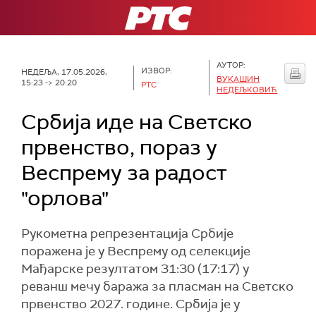
РТС
АУТОР:
ИЗВОР:
НЕДЕЉА, 17.05.2026,
ВУКАШИН
15:23 -> 20:20
РТС
НЕДЕЉКОВИЋ
Србија иде на Светско
првенство, пораз у
Веспрему за радост
"орлова"
Рукометна репрезентација Србије
поражена је у Веспрему од селекције
Мађарске резултатом 31:30 (17:17) у
реванш мечу баража за пласман на Светско
првенство 2027. године. Србија је у