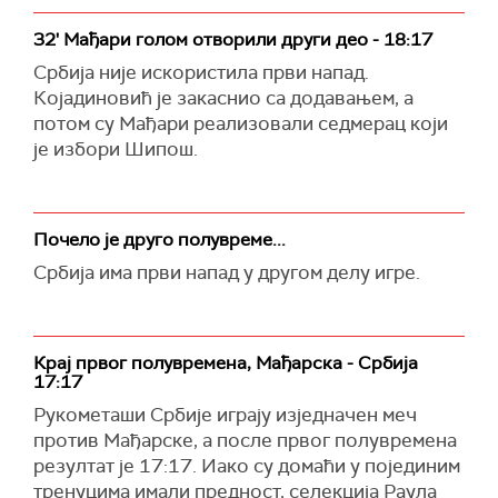
32' Мађари голом отворили други део - 18:17
Србија није искористила први напад.
Којадиновић је закаснио са додавањем, а
потом су Мађари реализовали седмерац који
је избори Шипош.
Почело је друго полувреме...
Србија има први напад у другом делу игре.
Крај првог полувремена, Мађарска - Србија
17:17
Рукометаши Србије играју изједначен меч
против Мађарске, а после првог полувремена
резултат је 17:17. Иако су домаћи у појединим
тренуцима имали предност, селекција Раула