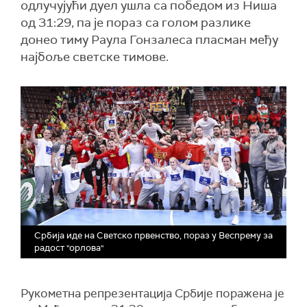
одлучујући дуел ушла са победом из Ниша
од 31:29, па је пораз са голом разлике
донео тиму Раула Гонзалеса пласман међу
најбоље светске тимове.
Србија иде на Светско првенство, пораз у Веспрему за
радост "орлова"
Рукометна репрезентација Србије поражена је