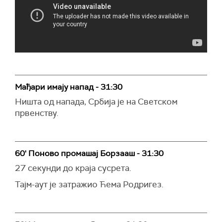
Мађари имају напад - 31:30
Ништа од напада, Србија је на Светском
првенству.
60' Поново промашај Борзааш - 31:30
27 секунди до краја сусрета.
Тајм-аут је затражио Ћема Родригез.