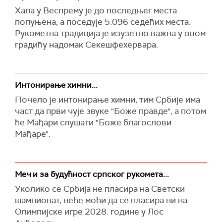
Хала у Веспрему је до последњег места
попуњена, а поседује 5.096 седећих места.
Рукометна традиција је изузетно важна у овом
градићу надомак Секешфехервара.
Интонирање химни...
Почело је интонирање химни, тим Србије има
част да први чује звуке "Боже правде", а потом
ће Мађари слушати "Боже благослови
Мађаре".
Меч и за будућност српског рукомета...
Уколико се Србија не пласира на Светски
шампионат, неће моћи да се пласира ни на
Олимпијске игре 2028. године у Лос