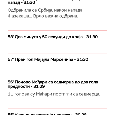
напад - 31:30
Одбранила се Србија, након напада
Фазекаша... Врло важна одбрана.
58' Два минута у 50 секунди до краја - 31:30
57' Први гол Мијајла Марсенића - 31:30
56' Поново Мађари са седмерца до два гола
предности - 31:29
11 голова су Мађари постигли са седмерца.
55' Укупни резултат је нерешен - 30:28