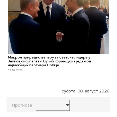
Макрон приредио вечеру за светске лидере у
Јелисејској палати; Вучић: Француска један од
најважнијих партнера Србије
13. 07. 2026.
субота, 08. август 2026.
Прогноза