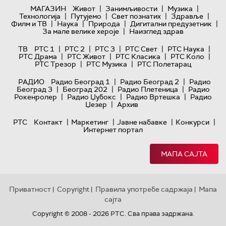
|
|
|
МАГАЗИН
Живот
Занимљивости
Музика
|
|
|
|
Технологијa
Путујемо
Свет познатих
Здравље
|
|
|
|
Филм и ТВ
Наука
Природа
Дигитални предузетник
|
За мале велике хероје
Наизглед здрав
|
|
|
|
|
ТВ
РТС 1
РТС 2
РТС 3
РТС Свет
РТС Наука
|
|
|
|
РТС Драма
РТС Живот
РТС Класика
РТС Коло
|
|
РТС Трезор
РТС Музика
РТС Полетарац
|
|
РАДИО
Радио Београд 1
Радио Београд 2
Радио
|
|
|
Београд 3
Београд 202
Радио Плетеница
Радио
|
|
|
Рокенролер
Радио Џубокс
Радио Вртешка
Радио
|
Џезер
Архив
|
|
|
|
РТС
Контакт
Маркетинг
Јавне набавке
Конкурси
Интернет портал
МАПА САЈТА
Приватност
Copyright
Правила употребе садржаја
Мапа
|
|
|
сајта
Copyright © 2008 - 2026 РТС. Сва права задржана.