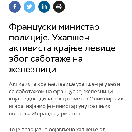
Француски министар
полиције: Ухапшен
активиста крајње левице
због саботаже на
железници
Активиста крајње левице ухапшен је у вези
са саботажом на француској железници
која се догодила пред почетак Олимпијских
игара, изјавио је министар унутрашњих
послова Жералд Дарманен.
То је прво јавно објављено хапшење од