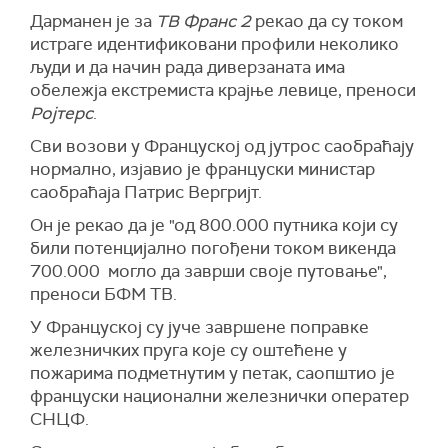
Дарманен је за
ТВ Франс 2
рекао да су током
истраге идентификовани профили неколико
људи и да начин рада диверзаната има
обележја екстремиста крајње левице, преноси
Ројтерс
.
Сви возови у Француској од јутрос саобраћају
нормално, изјавио је француски министар
саобраћаја Патрис Вергријт.
Он је рекао да је "од 800.000 путника који су
били потенцијално погођени током викенда
700.000 могло да заврши своје путовање",
преноси БФМ ТВ.
У Француској су јуче завршене поправке
железничких пруга које су оштећене у
пожарима подметнутим у петак, саопштио је
француски национални железнички оператер
СНЦФ.