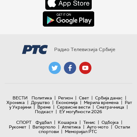
Радио Телевизија Србије
|
|
|
|
ВЕСТИ
Политика
Регион
Свет
Србија данас
|
|
|
|
Хроника
Друштво
Економија
Мерила времена
Рат
|
|
|
|
у Украјини
Време
Сервисне вести
Сматрачница
|
Подкаст
ЕУ могућности 2026
|
|
|
|
СПОРТ
Фудбал
Кошарка
Тенис
Одбојка
|
|
|
|
Рукомет
Ватерполо
Атлетика
Ауто-мото
Остали
|
спортови
Меморијал РТС