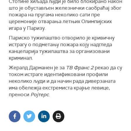
Стотине хиљада људи је било блокирано након
што је обустављен железнички саобраћај због
пожара на пругама неколико сати пре
церемоније отварања летњих Олимпијских
игара у Паризу.
Париско тужилаштво отворило је кривичну
истрагу о подметању пожара коју надгледа
канцеларија тужилаштва за организовани
криминал.
Жералд Дарманен је за
ТВ Франс 2
рекао да су
током истраге идентификовани профили
неколико људи и да начин рада диверзаната
има обележја екстремиста крајње левице,
преноси
Ројтерс
.