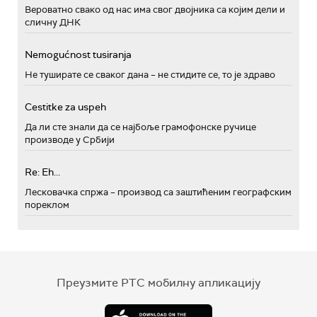
Вероватно свако од нас има свог двојника са којим дели и
сличну ДНК
Nemogućnost tusiranja
Не туширате се сваког дана – не стидите се, то је здраво
Cestitke za uspeh
Да ли сте знали да се најбоље грамофонске ручице
производе у Србији
Re: Eh...
Лесковачка спржа – производ са заштићеним географским
пореклом
Преузмите РТС мобилну апликацију