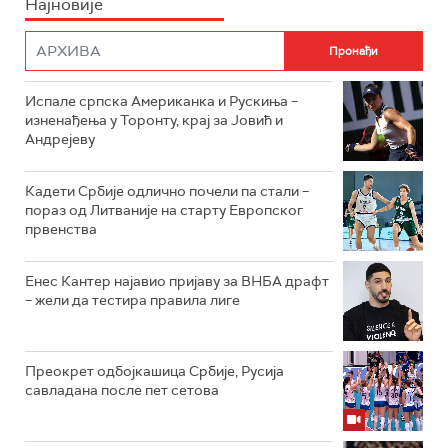
Најновије
Испале српска Американка и Рускиња –
изненађења у Торонту, крај за Јовић и
Андрејеву
Кадети Србије одлично почели па стали –
пораз од Литваније на старту Европског
првенства
Енес Кантер најавио пријаву за ВНБА драфт
– жели да тестира правила лиге
Преокрет одбојкашица Србије, Русија
савладана после пет сетова