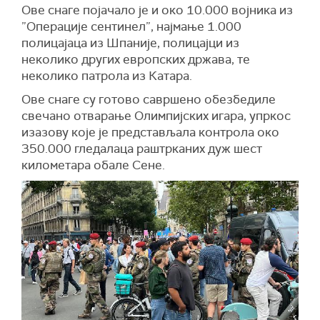
Ове снаге појачало је и око 10.000 војника из
”Операције сентинел”, најмање 1.000
полицајаца из Шпаније, полицајци из
неколико других европских држава, те
неколико патрола из Катара.
Ове снаге су готово савршено обезбедиле
свечано отварање Олимпијских игара, упркос
изазову које је представљала контрола око
350.000 гледалаца раштрканих дуж шест
километара обале Сене.