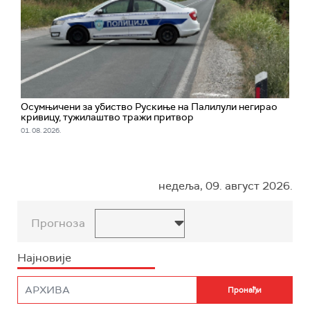
Oсумњичени за убиство Рускиње на Палилули негирао
кривицу, тужилаштво тражи притвор
01. 08. 2026.
недеља, 09. август 2026.
Прогноза
Најновије