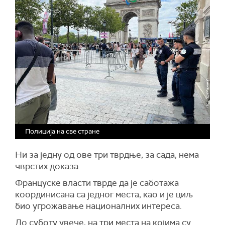
Полиција на све стране
Ни за једну од ове три тврдње, за сада, нема
чврстих доказа.
Француске власти тврде да је саботажа
координисана са једног места, као и је циљ
био угрожавање националних интереса.
До суботу увече, на три места на којима су