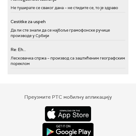
Не туширате се сваког дана – не стидите се, то је здраво
Cestitke za uspeh
Да ли сте знали да се најбоље грамофонске ручице
производе у Србији
Re: Eh...
Лесковачка спржа – производ са заштићеним географским
пореклом
Преузмите РТС мобилну апликацију