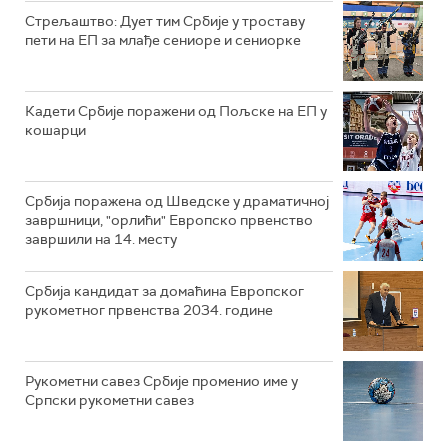
Стрељаштво: Дует тим Србије у троставу
пети на ЕП за млађе сениоре и сениорке
Кадети Србије поражени од Пољске на ЕП у
кошарци
Србија поражена од Шведске у драматичној
завршници, "орлићи" Европско првенство
завршили на 14. месту
Србија кандидат за домаћина Европског
рукометног првенства 2034. године
Рукометни савез Србије променио име у
Српски рукометни савез