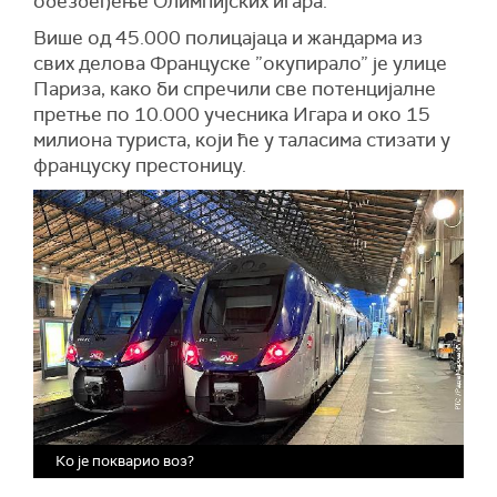
обезбеђење Олимпијских игара.
Више од 45.000 полицајаца и жандарма из
свих делова Француске ”окупирало” је улице
Париза, како би спречили све потенцијалне
претње по 10.000 учесника Игара и око 15
милиона туриста, који ће у таласима стизати у
француску престоницу.
Ко је покварио воз?