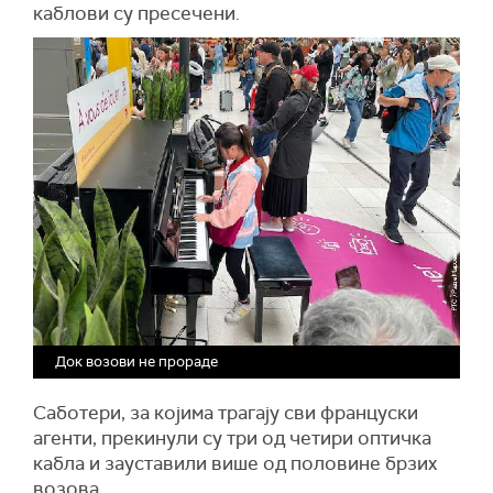
каблови су пресечени.
Док возови не прораде
Саботери, за којима трагају сви француски
агенти, прекинули су три од четири оптичка
кабла и зауставили више од половине брзих
возова.