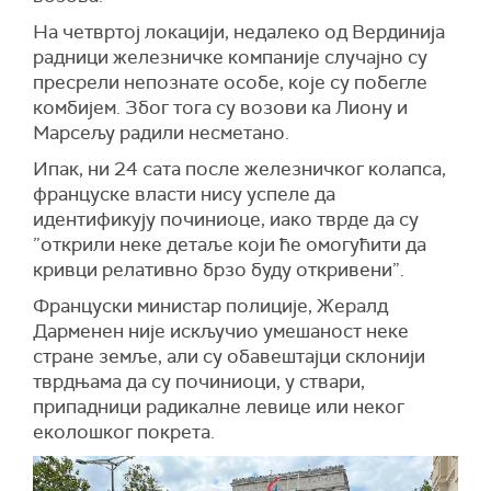
На четвртој локацији, недалеко од Вердинија
радници железничке компаније случајно су
пресрели непознате особе, које су побегле
комбијем. Због тога су возови ка Лиону и
Марсељу радили несметано.
Ипак, ни 24 сата после железничког колапса,
француске власти нису успеле да
идентификују починиоце, иако тврде да су
”открили неке детаље који ће омогућити да
кривци релативно брзо буду откривени”.
Француски министар полиције, Жералд
Дарменен није искључио умешаност неке
стране земље, али су обавештајци склонији
тврдњама да су починиоци, у ствари,
припадници радикалне левице или неког
еколошког покрета.