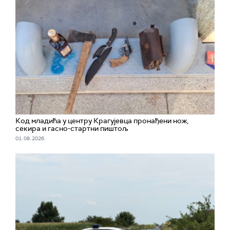
Код младића у центру Крагујевца пронађени нож,
секира и гасно-стартни пиштољ
01. 08. 2026.