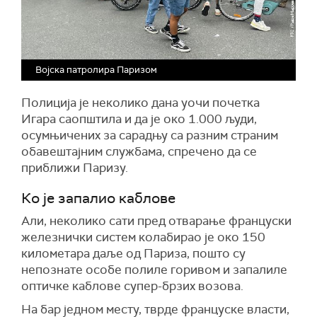
Војска патролира Паризом
Полиција је неколико дана уочи почетка
Игара саопштила и да је око 1.000 људи,
осумњичених за сарадњу са разним страним
обавештајним службама, спречено да се
приближи Паризу.
Ко је запалио каблове
Али, неколико сати пред отварање француски
железнички систем колабирао је око 150
километара даље од Париза, пошто су
непознате особе полиле горивом и запалиле
оптичке каблове супер-брзих возова.
На бар једном месту, тврде француске власти,