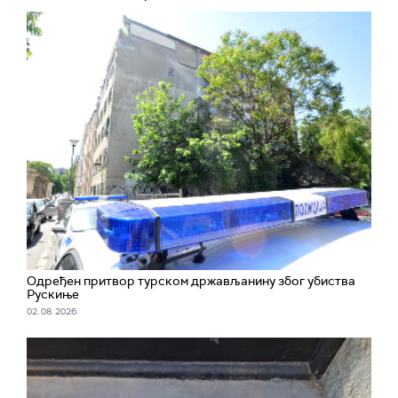
Одређен притвор турском држављанину због убиства
Рускиње
02. 08. 2026.