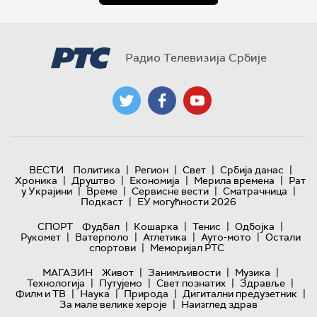
Радио Телевизија Србије
|
|
|
|
ВЕСТИ
Политика
Регион
Свет
Србија данас
|
|
|
|
Хроника
Друштво
Економија
Мерила времена
Рат
|
|
|
|
у Украјини
Време
Сервисне вести
Сматрачница
|
Подкаст
ЕУ могућности 2026
|
|
|
|
СПОРТ
Фудбал
Кошарка
Тенис
Одбојка
|
|
|
|
Рукомет
Ватерполо
Атлетика
Ауто-мото
Остали
|
спортови
Меморијал РТС
|
|
|
МАГАЗИН
Живот
Занимљивости
Музика
|
|
|
|
Технологијa
Путујемо
Свет познатих
Здравље
|
|
|
|
Филм и ТВ
Наука
Природа
Дигитални предузетник
|
За мале велике хероје
Наизглед здрав