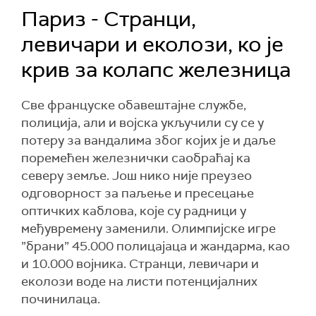
Париз - Странци,
левичари и еколози, ко је
крив за колапс железница
Све француске обавештајне службе,
полиција, али и војска укључили су се у
потеру за вандалима због којих је и даље
поремећен железнички саобраћај ка
северу земље. Још нико није преузео
одговорност за паљење и пресецање
оптичких каблова, које су радници у
међувремену заменили. Олимпијске игре
”брани” 45.000 полицајаца и жандарма, као
и 10.000 војника. Странци, левичари и
еколози воде на листи потенцијалних
починилаца.