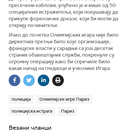
пресечени каблови, упућено је и више од 50
специјалних истражитеља, који покушавају да
прикупе форензичке доказе, који би могли да
открију починитеље.
Иако до почетка Олимпијских игара није било
директних претњи било које организације,
француске власти у сарадњи са још десетак
страних обавештајних служби, покренуле су
огромну операцију како би спречиле било
какав напад на гледаоце и учеснике Игара.
полиција
Олимпијске игре Париз
полицијска истрага
Париз
Везани чланци