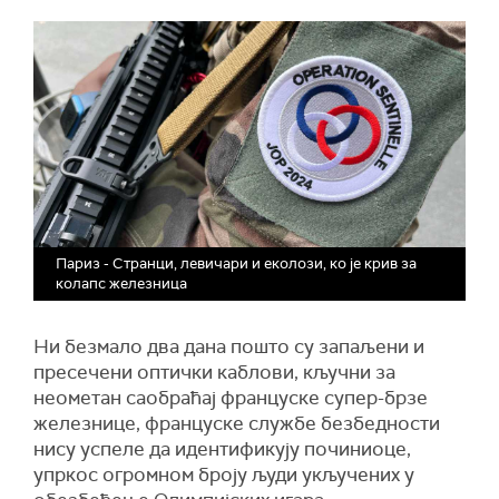
Париз - Странци, левичари и еколози, ко је крив за
колапс железница
Ни безмало два дана пошто су запаљени и
пресечени оптички каблови, кључни за
неометан саобраћај француске супер-брзе
железнице, француске службе безбедности
нису успеле да идентификују починиоце,
упркос огромном броју људи укључених у