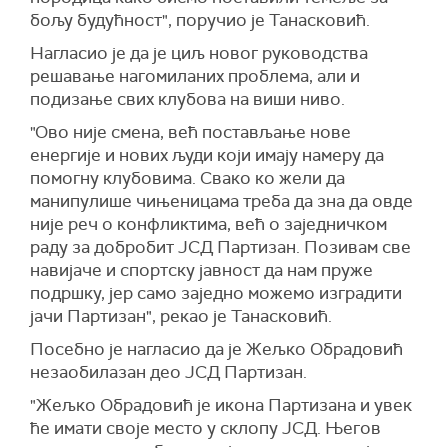
бољу будућност", поручио је Танасковић.
Нагласио је да је циљ новог руководства
решавање нагомиланих проблема, али и
подизање свих клубова на виши ниво.
"Ово није смена, већ постављање нове
енергије и нових људи који имају намеру да
помогну клубовима. Свако ко жели да
манипулише чињеницама треба да зна да овде
није реч о конфликтима, већ о заједничком
раду за добробит ЈСД Партизан. Позивам све
навијаче и спортску јавност да нам пруже
подршку, јер само заједно можемо изградити
јачи Партизан", рекао је Танасковић.
Посебно је нагласио да је Жељко Обрадовић
незаобилазан део ЈСД Партизан.
"Жељко Обрадовић је икона Партизана и увек
ће имати своје место у склопу ЈСД. Његов