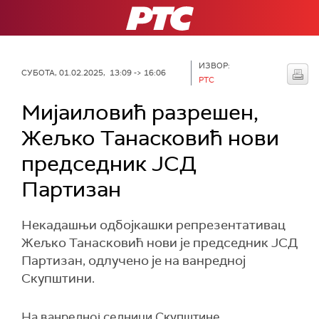
РТС
ИЗВОР:
СУБОТА, 01.02.2025, 13:09 -> 16:06
РТС
Мијаиловић разрешен,
Жељко Танасковић нови
председник ЈСД
Партизан
Некадашњи одбојкашки репрезентативац
Жељко Танасковић нови је председник ЈСД
Партизан, одлучено је на ванредној
Скупштини.
На ванредној седници Скупштине