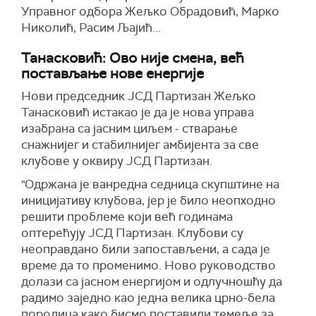
Управног одбора Жељко Обрадовић, Марко
Николић, Расим Љајић...
Танасковић: Ово није смена, већ
постављање нове енергије
Нови председник ЈСД Партизан Жељко
Танасковић истакао је да је нова управа
изабрана са јасним циљем - стварање
снажнијег и стабилнијег амбијента за све
клубове у оквиру ЈСД Партизан.
"Одржана је ванредна седница скупштине на
иницијативу клубова, јер је било неопходно
решити проблеме који већ годинама
оптерећују ЈСД Партизан. Клубови су
неоправдано били запостављени, а сада је
време да то променимо. Ново руководство
долази са јасном енергијом и одлучношћу да
радимо заједно као једна велика црно-бела
породица како бисмо поставили темеље за