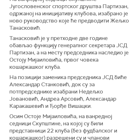
Југословенског спортског друштва Партизан,
одржаној на иницијативу клубова, изабрано је
ново руководство које ће предводити Жељко
Танасковић.
Танасковић је у претходне две године
обављао функцију генералног секретара ЈСД
Партизан, а на месту председника наследио је
Остоју Мијаиловића, првог човека
кошаркашког клуба.
На позицији заменика председника ЈСД биће
Александар Станковић, док су за
потпредседнике изабрани Недељко
Јовановић, Андреа Арсовић, Александар
Каракашевић и Ђорђе Вишацки.
Осим Остоје Мијаиловића, на ванредној
седници Скупштине, на којој су били
представници 22 клуба (без фудбалског и
кошаркашког) разрешени су и чланови