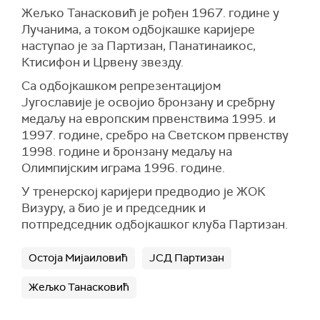
Жељко Танасковић је рођен 1967. године у
Лучанима, а током одбојкашке каријере
наступао је за Партизан, Панатинаикос,
Ктисифон и Црвену звезду.
Са одбојкашком репрезентацијом
Југославије је освојио бронзану и сребрну
медаљу на европским првенствима 1995. и
1997. године, сребро на Светском првенству
1998. године и бронзану медаљу на
Олимпијским играма 1996. године.
У тренерској каријери предводио је ЖОК
Визуру, а био је и председник и
потпредседник одбојкашког клуба Партизан.
Остоја Мијаиловић
ЈСД Партизан
Жељко Танасковић