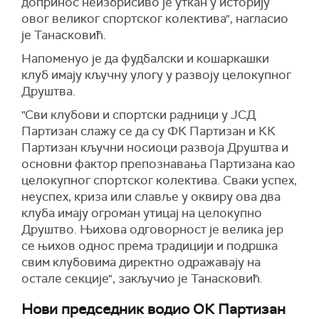
допринос неизбрисиво је уткан у историју
овог великог спортског колектива", нагласио
је Танасковић.
Напоменуо је да фудбалски и кошаркашки
клуб имају кључну улогу у развоју целокупног
Друштва.
"Сви клубови и спортски радници у ЈСД
Партизан слажу се да су ФК Партизан и КК
Партизан кључни носиоци развоја Друштва и
основни фактор препознавања Партизана као
целокупног спортског колектива. Сваки успех,
неуспех, криза или славље у оквиру ова два
клуба имају огроман утицај на целокупно
Друштво. Њихова одговорност је велика јер
се њихов однос према традицији и подршка
свим клубовима директно одражавају на
остале секције", закључио је Танасковић.
Нови председник водио ОК Партизан