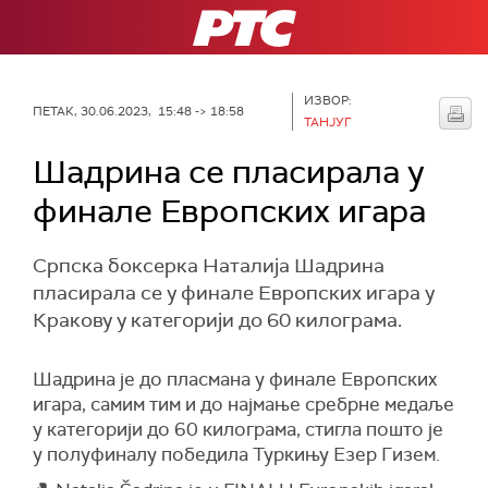
РТС
ИЗВОР:
ПЕТАК, 30.06.2023, 15:48 -> 18:58
ТАНЈУГ
Шадрина се пласирала у
финале Европских игара
Српска боксерка Наталија Шадрина
пласирала се у финале Европских игара у
Кракову у категорији до 60 килограма.
Шадрина је до пласмана у финале Европских
игара, самим тим и до најмање сребрне медаље
у категорији до 60 килограма, стигла пошто је
у полуфиналу победила Туркињу Eзер Гизем.