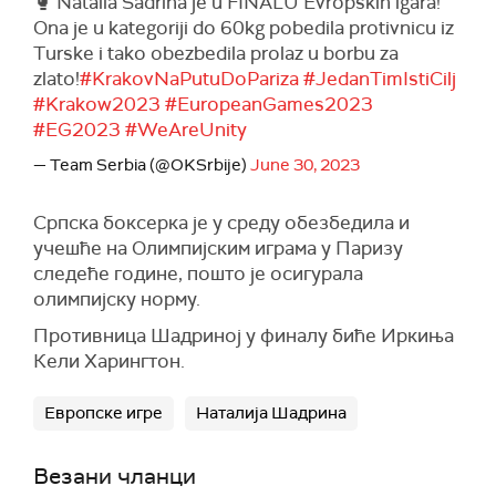
🥊 Natalia Šadrina je u FINALU Evropskih igara!
Ona je u kategoriji do 60kg pobedila protivnicu iz
Turske i tako obezbedila prolaz u borbu za
zlato!
#KrakovNaPutuDoPariza
#JedanTimIstiCilj
#Krakow2023
#EuropeanGames2023
#EG2023
#WeAreUnity
— Team Serbia (@OKSrbije)
June 30, 2023
Српска боксерка је у среду обезбедила и
учешће на Олимпијским играма у Паризу
следеће године, пошто је осигурала
олимпијску норму.
Противница Шадриној у финалу биће Иркиња
Кели Харингтон.
Европске игре
Наталија Шадрина
Везани чланци