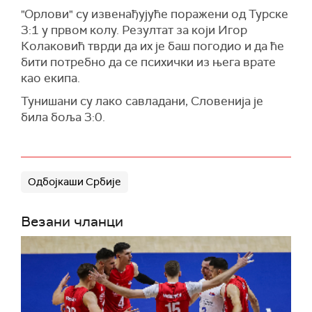
"Орлови" су извенађујуће поражени од Турске
3:1 у првом колу. Резултат за који Игор
Колаковић тврди да их је баш погодио и да ће
бити потребно да се психички из њега врате
као екипа.
Тунишани су лако савладани, Словенија је
била боља 3:0.
Одбојкаши Србије
Везани чланци