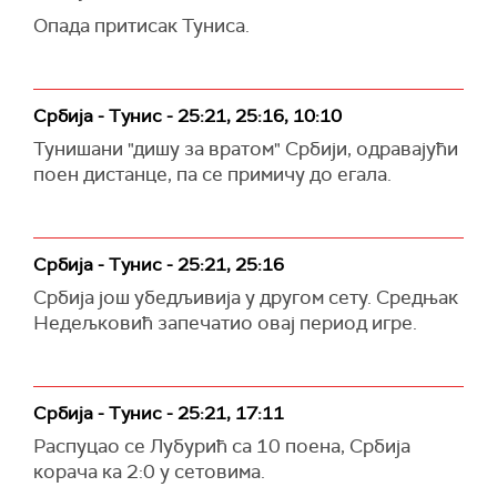
Опада притисак Туниса.
Србија - Тунис - 25:21, 25:16, 10:10
Тунишани "дишу за вратом" Србији, одравајући
поен дистанце, па се примичу до егала.
Србија - Тунис - 25:21, 25:16
Србија још убедљивија у другом сету. Средњак
Недељковић запечатио овај период игре.
Србија - Тунис - 25:21, 17:11
Распуцао се Лубурић са 10 поена, Србија
корача ка 2:0 у сетовима.