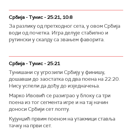
Србија - Тунис - 25:21, 10:8
За разлику од претходног сета, у овом Србија
води од почетка. Игра делује стабилно и
рутински у скалду са звањем фаворита.
Србија - Тунис - 25:21
Тунишани су угрозили Србију у финишу,
дошавши до заостатка од два поена на 22:20.
Нису успели да дођу до изједначења.
Марко Ивовић се разиграо у блоку са три
поена из тог сегмента игре и на тај начин
доноси Србији сет лопту.
Кујунџић првим поеном на утакмици ставља
тачку на први сет.