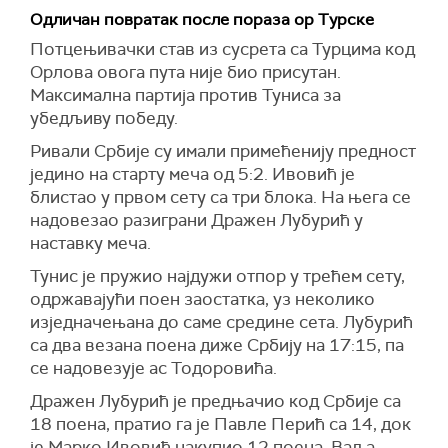
Одличан повратак после пораза ор Турске
Потцењивачки став из сусрета са Турцима код
Орлова овога пута није био присутан.
Максимална партија против Туниса за
убедљиву победу.
Ривали Србије су имали примећенију предност
једино на старту меча од 5:2. Ивовић је
блистао у првом сету са три блока. На њега се
надовезао разиграни Дражен Лубурић у
наставку меча.
Тунис је пружио најдужи отпор у трећем сету,
одржавајући поен заостатка, уз неколико
изједначењана до саме средине сета. Лубурић
са два везана поена диже Србију на 17:15, па
се надовезује ас Тодоровића.
Дражен Лубурић је предњачио код Србије са
18 поена, пратио га је Павле Перић са 14, док
је Марко Ивовић накупио 12 поена. Ваља