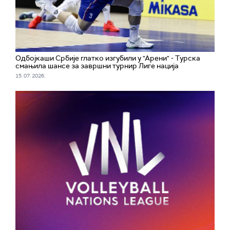
Одбојкаши Србије глатко изгубили у "Арени" - Турска
смањила шансе за завршни турнир Лиге нација
15. 07. 2026.