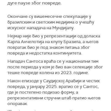
дуге паузе због повреде.
Окончане су вишемесечне спекулације у
бразилским и светским медијима о учешћу
искусног нападача на Мундијалу.
Нејмар није био у репрезентацији од доласка
Карла Анчелотија на клупу Бразила, а његов
повратак био је под знаком питања због
повреда и недостатка континуитета.
Нападач Сантоса враћа се у национални тим
после периода у ком је био ван селекције због
тешке повреде колена из 2023. године.
Након епизоде у Саудијској Арабији и честих
повреда, у јануару 2025. вратио се у Сантос,
где је постепено подизао форму, а
репрезентативни стручни штаб пратио његов
опоравак.