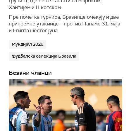
групи Ц, где ће се састати са Мароком,
Хаитијем и Шкотском.
Пре почетка турнира, Бразилце очекују и две
припремне утакмице – против Панаме 31. маја
и Египта шестог јуна.
Мундијал 2026
Фудбалска селекција Бразила
Везани чланци