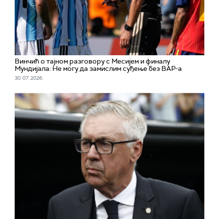
Винчић о тајном разговору с Месијем и финалу
Мундијала: Не могу да замислим суђење без ВАР-а
30. 07. 2026.