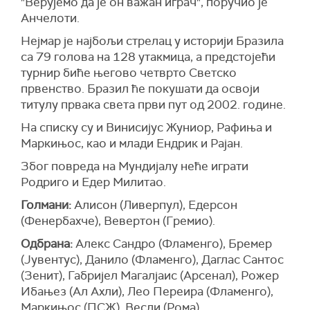
"Верујемо да је он важан играч", поручио је
Анчелоти.
Нејмар је најбољи стрелац у историји Бразила
са 79 голова на 128 утакмица, а предстојећи
турнир биће његово четврто Светско
првенство. Бразил ће покушати да освоји
титулу првака света први пут од 2002. године.
На списку су и Винисијус Жуниор, Рафиња и
Маркињос, као и млади Ендрик и Рајан.
Због повреда на Мундијалу неће играти
Родриго и Едер Милитао.
Голмани:
Алисон (Ливерпул), Едерсон
(Фенербахче), Вевертон (Гремио).
Одбрана:
Алекс Сандро (Фламенго), Бремер
(Јувентус), Данило (Фламенго), Даглас Сантос
(Зенит), Габријел Магалјаис (Арсенал), Рожер
Ибањез (Ал Ахли), Лео Переира (Фламенго),
Маркињос (ПСЖ), Весли (Рома).