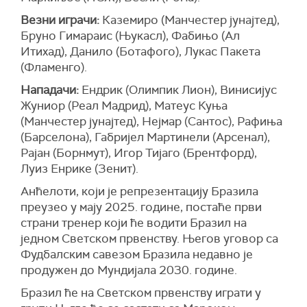
Везни играчи:
Каземиро (Манчестер јунајтед),
Бруно Гимараис (Њукасл), Фабињо (Ал
Итихад), Данило (Ботафого), Лукас Пакета
(Фламенго).
Нападачи:
Ендрик (Олимпик Лион), Винисијус
Жуниор (Реал Мадрид), Матеус Куња
(Манчестер јунајтед), Нејмар (Сантос), Рафиња
(Барселона), Габријел Мартинели (Арсенал),
Рајан (Борнмут), Игор Тијаго (Брентфорд),
Луиз Енрике (Зенит).
Анћелоти, који је репрезентацију Бразила
преузео у мају 2025. године, постаће први
страни тренер који ће водити Бразил на
једном Светском првенству. Његов уговор са
Фудбалским савезом Бразила недавно је
продужен до Мундијала 2030. године.
Бразил ће на Светском првенству играти у