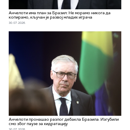
Aнчелоти има план за Бразил: Не морамо никога да
копирамо, кључан је развој младих играча
30. 07. 2026.
Анчелоти пронашао разлог дебакла Бразила: Изгубили
смо због паузе за хидратацију
30. 07. 2026.