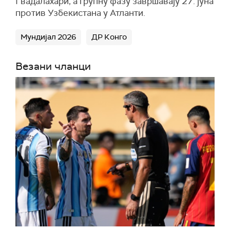
Гвадалахари, а групну фазу завршавају 27. јуна
против Узбекистана у Атланти.
Мундијал 2026
ДР Конго
Везани чланци