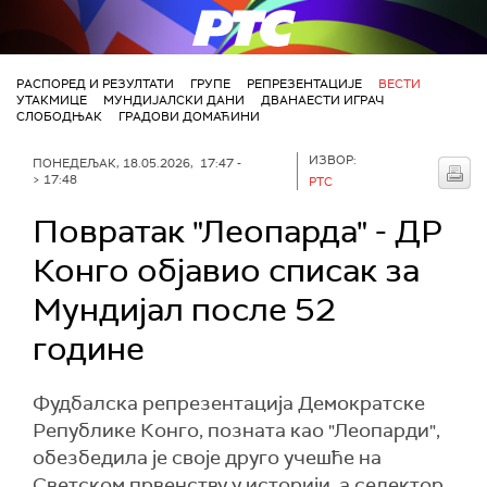
РТС
РАСПОРЕД И РЕЗУЛТАТИ
ГРУПЕ
РЕПРЕЗЕНТАЦИЈЕ
ВЕСТИ
УТАКМИЦЕ
МУНДИЈАЛСКИ ДАНИ
ДВАНАЕСТИ ИГРАЧ
СЛОБОДЊАК
ГРАДОВИ ДОМАЋИНИ
ИЗВОР:
ПОНЕДЕЉАК, 18.05.2026, 17:47 -
> 17:48
РТС
Повратак "Леопарда" - ДР
Конго објавио списак за
Мундијал после 52
године
Фудбалска репрезентација Демократске
Републике Конго, позната као "Леопарди",
обезбедила је своје друго учешће на
Светском првенству у историји, а селектор