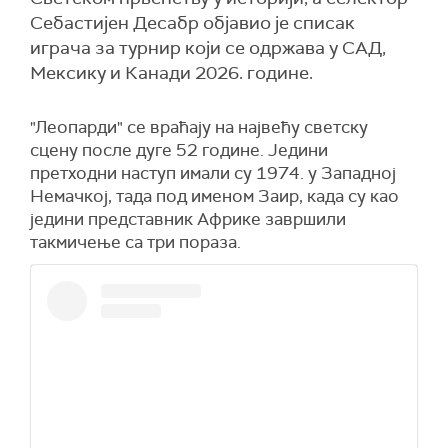
Себастијен Десабр објавио је списак
играча за турнир који се одржава у САД,
Мексику и Канади 2026. године.
"Леопарди" се враћају на највећу светску
сцену после дуге 52 године. Једини
претходни наступ имали су 1974. у Западној
Немачкој, тада под именом Заир, када су као
једини представник Африке завршили
такмичење са три пораза.