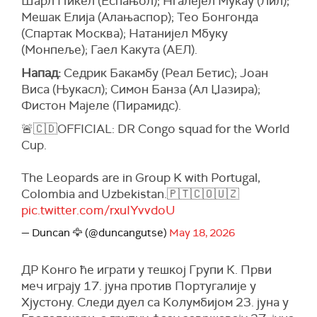
Шарл Пикел (Еспањол); Нгалејел Мукау (Лил);
Мешак Елија (Алањаспор); Тео Бонгонда
(Спартак Москва); Натанијел Мбуку
(Монпеље); Гаел Какута (АЕЛ).
Напад:
Седрик Бакамбу (Реал Бетис); Јоан
Виса (Њукасл); Симон Банза (Ал Џазира);
Фистон Мајеле (Пирамидс).
🚨🇨🇩OFFICIAL: DR Congo squad for the World
Cup.
The Leopards are in Group K with Portugal,
Colombia and Uzbekistan.🇵🇹🇨🇴🇺🇿
pic.twitter.com/rxuIYvvdoU
— Duncan 🦅 (@duncangutse)
May 18, 2026
ДР Конго ће играти у тешкој Групи К. Први
меч играју 17. јуна против Португалије у
Хјустону. Следи дуел са Колумбијом 23. јуна у