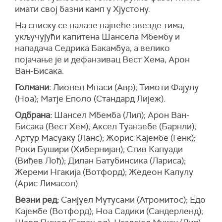
имати свој базни камп у Хјустону.
На списку се налазе највеће звезде тима,
укључујући капитена Шансела Мбембу и
нападача Седрика Бакамбуа, а велико
појачање је и дефанзивац Вест Хема, Арон
Ван-Бисака.
Голмани:
Лионел Мпаси (Авр); Тимоти Фајулу
(Ноа); Матје Еполо (Стандард Лијеж).
Одбрана:
Шансел Мбемба (Лил); Арон Ван-
Бисака (Вест Хем); Аксел Туанзебе (Барнли);
Артур Масуаку (Ланс); Жорис Кајембе (Генк);
Роки Бушири (Хибернијан); Стив Капуади
(Виђев Лођ); Дилан Батубинсика (Лариса);
Жереми Нгакија (Вотфорд); Жедеон Калулу
(Арис Лимасол).
Везни ред:
Самјуел Мутусами (Атромитос); Едо
Кајембе (Вотфорд); Ноа Садики (Сандерленд);