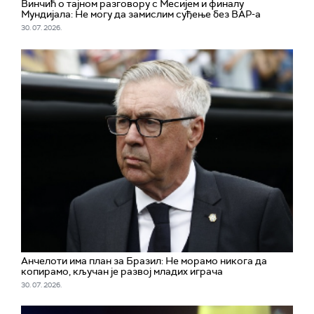
Винчић о тајном разговору с Месијем и финалу
Мундијала: Не могу да замислим суђење без ВАР-а
30. 07. 2026.
Aнчелоти има план за Бразил: Не морамо никога да
копирамо, кључан је развој младих играча
30. 07. 2026.