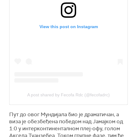
View this post on Instagram
A post shared by Fecofa Rdc (@fecofadrc)
Пут до овог Мундијала био је драматичан, а
виза је обезбеђена победом над Јамајком од
1:0 у интерконтиненталном плеј-офу, голом
Аксела Туанзебеа. Током групне фазе, тим ће