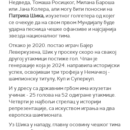
Недведа, Томаша Росицког, Милана Бароша
или Јана Колера, али могу бити поносни на
Патрика Шика,
изузетног голгетера од којег
се очекује да на свом првом Мундијалу буде
ударна песница чешке офанзиве и најсјајнија
звезда националног тима.
Откако је 2020. постао играч Бајер
Леверкузена, Шик у просеку скоро на свакој
другој утакмици постиже гол. Члан је
генерације која је 2024. направила историјски
успех, освојивши три трофеја у Немачкој -
шампионску титулу, Куп и Суперкуп.
И у дресу са државним грбом има изузетан
учинак - 25 голова на 52 одигране утакмице.
Четврти је најбољи стрелац у историји
репрезентације, са искуством играња на два
европска шампионата.
Уз Шика у нападу, главну осовину чешког тима