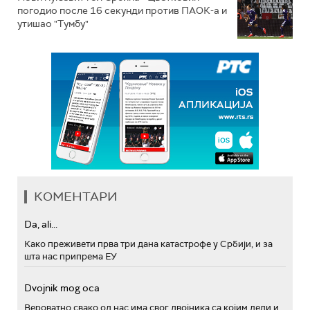
погодио после 16 секунди против ПАОК-а и
утишао "Тумбу"
КОМЕНТАРИ
Da, ali...
Како преживети прва три дана катастрофе у Србији, и за
шта нас припрема ЕУ
Dvojnik mog oca
Вероватно свако од нас има свог двојника са којим дели и