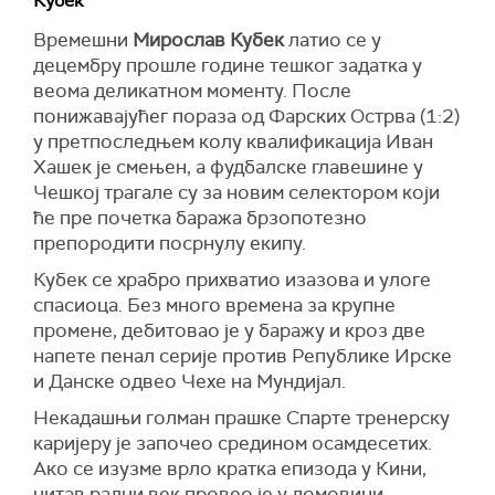
Кубек
Времешни
Мирослав Кубек
латио се у
децембру прошле године тешког задатка у
веома деликатном моменту. После
понижавајућег пораза од Фарских Острва (1:2)
у претпоследњем колу квалификација Иван
Хашек је смењен, а фудбалске главешине у
Чешкој трагале су за новим селектором који
ће пре почетка баража брзопотезно
препородити посрнулу екипу.
Кубек се храбро прихватио изазова и улоге
спасиоца. Без много времена за крупне
промене, дебитовао је у баражу и кроз две
напете пенал серије против Републике Ирске
и Данске одвео Чехе на Мундијал.
Некадашњи голман прашке Спарте тренерску
каријеру је започео средином осамдесетих.
Ако се изузме врло кратка епизода у Кини,
читав радни век провео је у домовини.