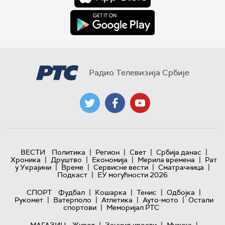
Радио Телевизија Србије
|
|
|
|
ВЕСТИ
Политика
Регион
Свет
Србија данас
|
|
|
|
Хроника
Друштво
Економија
Мерила времена
Рат
|
|
|
|
у Украјини
Време
Сервисне вести
Сматрачница
|
Подкаст
ЕУ могућности 2026
|
|
|
|
СПОРТ
Фудбал
Кошарка
Тенис
Одбојка
|
|
|
|
Рукомет
Ватерполо
Атлетика
Ауто-мото
Остали
|
спортови
Меморијал РТС