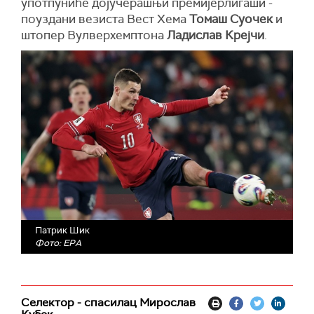
употпуниће дојучерашњи премијерлигаши -
поуздани везиста Вест Хема
Томаш Суочек
и
штопер Вулверхемптона
Ладислав Крејчи
.
Патрик Шик
Фото: EPA
Селектор - спасилац Мирослав