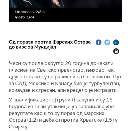
Мирослав Кубек
Фото: EPA
Од пораза против Фарских Острва
до визе за Мундијал
Чеси су после округло 20 година дочекали
пласман на Светско првенство, њихово тек
друго откако су се разишли са Словачком. Пут
за САД, Мексико и Канаду био је турбулентан,
кривудав и стресан, али вредело је истрајати.
У квалификационој групи Л сакупили су 16
бодова из осам утакмица, уз забрињавајуће
резултате као што су пораз од Фарских
Острва (1:2) и дебакл против Хрватске (1:5) у
Осијеку.