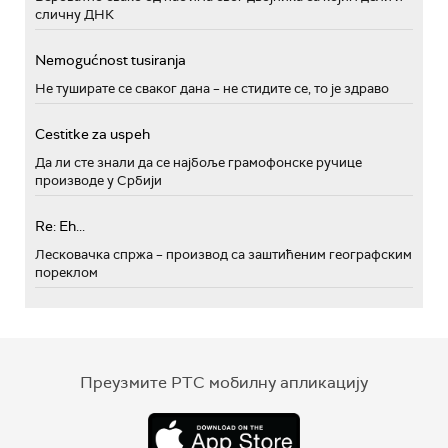
сличну ДНК
Nemogućnost tusiranja
Не туширате се сваког дана – не стидите се, то је здраво
Cestitke za uspeh
Да ли сте знали да се најбоље грамофонске ручице
производе у Србији
Re: Eh...
Лесковачка спржа – производ са заштићеним географским
пореклом
Преузмите РТС мобилну апликацију