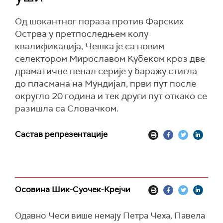
Од шокантног пораза против Фарских
Острва у претпоследњем колу
квалификација, Чешка је са новим
селектором Мирославом Кубеком кроз две
драматичне пенал серије у баражу стигла
до пласмана на Мундијал, први пут после
округло 20 година и тек други пут откако се
разишла са Словачком.
Састав репрезентације
Осовина Шик-Суочек-Крејчи
Одавно Чеси више немају Петра Чеха, Павела