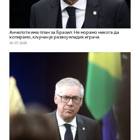
Aнчелоти има план за Бразил: Не морамо никога да
копирамо, кључан је развој младих играча
30. 07. 2026.