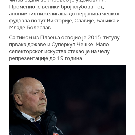
Променио је велики број клубова - од
анонимних нижелигаша до перјаница чешког
фудбала попут Викторије, Славије, Бањика и
Младе Болеслав.
Са тимом из Плзења освојио је 2015. титулу
првака државе и Суперкуп Чешке. Мало
селекторског искуства стекао је на челу
репрезентације до 19 година.