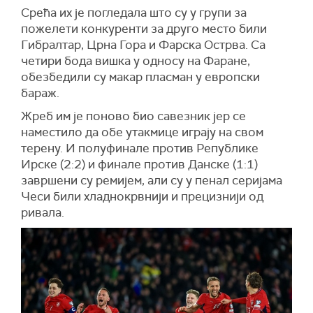
Срећа их је погледала што су у групи за
пожелети конкуренти за друго место били
Гибралтар, Црна Гора и Фарска Острва. Са
четири бода вишка у односу на Фаране,
обезбедили су макар пласман у европски
бараж.
Жреб им је поново био савезник јер се
наместило да обе утакмице играју на свом
терену. И полуфинале против Републике
Ирске (2:2) и финале против Данске (1:1)
завршени су ремијем, али су у пенал серијама
Чеси били хладнокрвнији и прецизнији од
ривала.