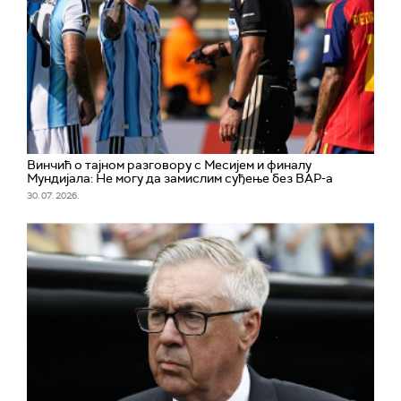
Винчић о тајном разговору с Месијем и финалу
Мундијала: Не могу да замислим суђење без ВАР-а
30. 07. 2026.