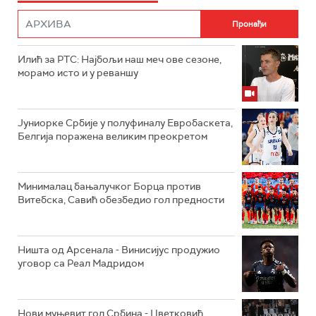
Илић за РТС: Најбољи наш меч ове сезоне,
морамо исто и у реваншу
Јуниорке Србије у полуфиналу Евробаскета,
Белгија поражена великим преокретом
Минималац бањалучког Борца против
Витебска, Савић обезбедио гол предности
Ништа од Арсенала - Винисијус продужио
уговор са Реал Мадридом
Нови муњевит гол Србина - Цветковић