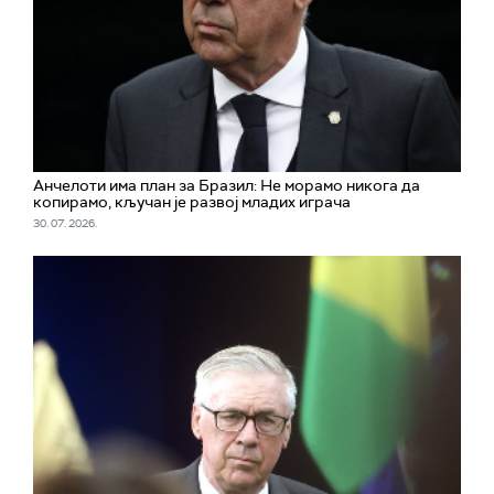
Aнчелоти има план за Бразил: Не морамо никога да
копирамо, кључан је развој младих играча
30. 07. 2026.