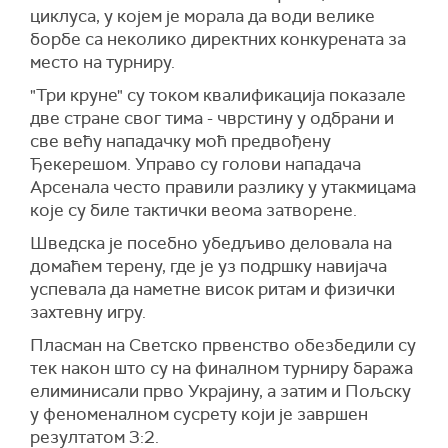
циклуса, у којем је морала да води велике
борбе са неколико директних конкурената за
место на турниру.
"Три круне" су током квалификација показале
две стране свог тима - чврстину у одбрани и
све већу нападачку моћ предвођену
Ђекерешом. Управо су голови нападача
Арсенала често правили разлику у утакмицама
које су биле тактички веома затворене.
Шведска је посебно убедљиво деловала на
домаћем терену, где је уз подршку навијача
успевала да наметне висок ритам и физички
захтевну игру.
Пласман на Светско првенство обезбедили су
тек након што су на финалном турниру баража
елиминисали прво Украјину, а затим и Пољску
у феноменалном сусрету који је завршен
резултатом 3:2.