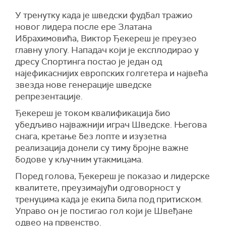
У тренутку када је шведски фудбал тражио
новог лидера после ере Златана
Ибрахимовића, Виктор Ђекереш је преузео
главну улогу. Нападач који је експлодирао у
дресу Спортинга постао је један од
најефикаснијих европских голгетера и највећа
звезда нове генерације шведске
репрезентације.
Ђекереш је током квалификација био
убедљиво најважнији играч Шведске. Његова
снага, кретање без лопте и изузетна
реализација донели су тиму бројне важне
бодове у кључним утакмицама.
Поред голова, Ђекереш је показао и лидерске
квалитете, преузимајући одговорност у
тренуцима када је екипа била под притиском.
Управо он је постигао гол који је Швеђане
одвео на првенство.