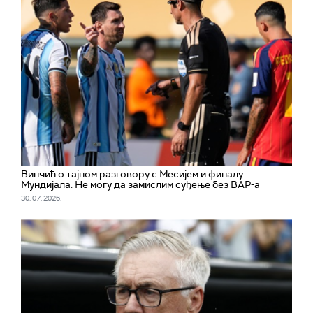
Винчић о тајном разговору с Месијем и финалу
Мундијала: Не могу да замислим суђење без ВАР-а
30. 07. 2026.