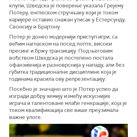
клупи, Шведска је поверење указала Грејему
Потеру, енглеском стручњаку који је током
каријере оставио снажан утисак у Естерсунду,
Свонсију и Брајтону.
Потер је донео модернији приступ игри, са
већим нагласком на посед лопте, високи
пресинг и бржу транзицију. Под његовим
вођством Шведска је постепено постала
офанзивнија и разноврснија у нападу, али без
губитка традиционалне дисциплине која је
годинама красила ову репрезентацију.
Посебно је значајно што је Потер успео да
изгради добру хемију између искуснијих
играча и талентоване млађе генерације, која је
током квалификација све више преузимала
важне улоге.