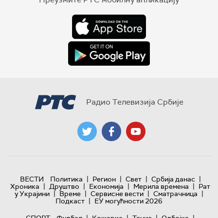
Радио Телевизија Србије
|
|
|
|
ВЕСТИ
Политика
Регион
Свет
Србија данас
|
|
|
|
Хроника
Друштво
Економија
Мерила времена
Рат
|
|
|
|
у Украјини
Време
Сервисне вести
Сматрачница
|
Подкаст
ЕУ могућности 2026
|
|
|
|
СПОРТ
Фудбал
Кошарка
Тенис
Одбојка