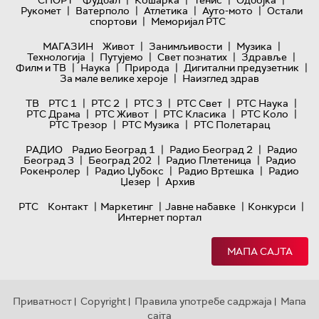
|
|
|
|
Рукомет
Ватерполо
Атлетика
Ауто-мото
Остали
|
спортови
Меморијал РТС
|
|
|
МАГАЗИН
Живот
Занимљивости
Музика
|
|
|
|
Технологијa
Путујемо
Свет познатих
Здравље
|
|
|
|
Филм и ТВ
Наука
Природа
Дигитални предузетник
|
За мале велике хероје
Наизглед здрав
|
|
|
|
|
ТВ
РТС 1
РТС 2
РТС 3
РТС Свет
РТС Наука
|
|
|
|
РТС Драма
РТС Живот
РТС Класика
РТС Коло
|
|
РТС Трезор
РТС Музика
РТС Полетарац
|
|
РАДИО
Радио Београд 1
Радио Београд 2
Радио
|
|
|
Београд 3
Београд 202
Радио Плетеница
Радио
|
|
|
Рокенролер
Радио Џубокс
Радио Вртешка
Радио
|
Џезер
Архив
|
|
|
|
РТС
Контакт
Маркетинг
Јавне набавке
Конкурси
Интернет портал
МАПА САЈТА
Приватност
Copyright
Правила употребе садржаја
Мапа
|
|
|
сајта