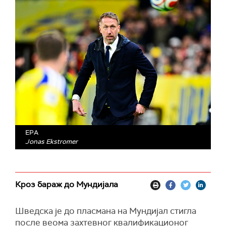
EPA
Jonas Ekstromer
Кроз бараж до Мундијала
Шведска је до пласмана на Мундијал стигла
после веома захтевног квалификационог