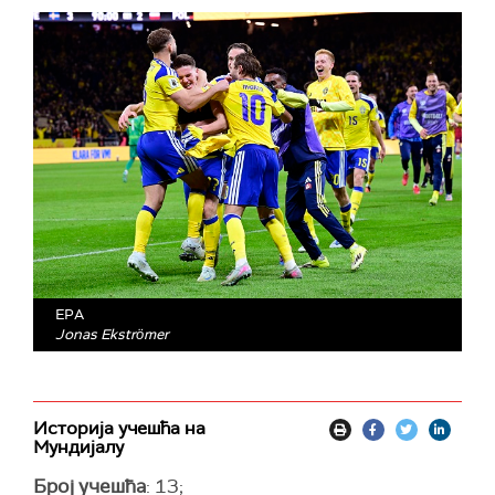
EPA
Jonas Ekströmer
Историја учешћа на
Мундијалу
Број учешћа
: 13;