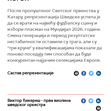
После пропуштеног Светског првенства у
Катару, репрезентација Шведске успела је
да се врати на највећу фудбалску сцену и
избори пласман на Мундијал 2026. године.
Смена генерација и период резултатске
нестабилности оставили су трага, али су
"три круне" у квалификацијама показале да
поново поседују тим способан да буде
конкурентан најјачим селекцијама Европе.
Састав репрезентације
Виктор Ђекереш - прва виолина
шведског оркестра