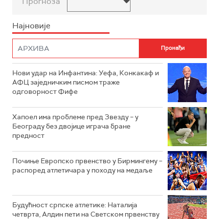
Прогноза
Најновије
Нови удар на Инфантина: Уефа, Конкакаф и
АФЦ заједничким писмом траже
одговорност Фифе
Хапоел има проблеме пред Звезду – у
Београду без двојице играча бране
предност
Почиње Европско првенство у Бирмингему –
распоред атлетичара у походу на медаље
Будућност српске атлетике: Наталија
четврта, Алдин пети на Светском првенству