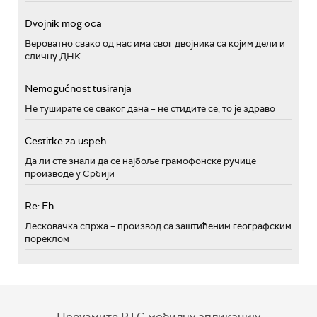
Dvojnik mog oca
Вероватно свако од нас има свог двојника са којим дели и
сличну ДНК
Nemogućnost tusiranja
Не туширате се сваког дана – не стидите се, то је здраво
Cestitke za uspeh
Да ли сте знали да се најбоље грамофонске ручице
производе у Србији
Re: Eh...
Лесковачка спржа – производ са заштићеним географским
пореклом
Преузмите РТС мобилну апликацију