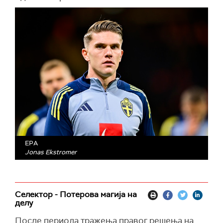
EPA
Jonas Ekstromer
Селектор - Потерова магија на
делу
После периода тражења правог решења на