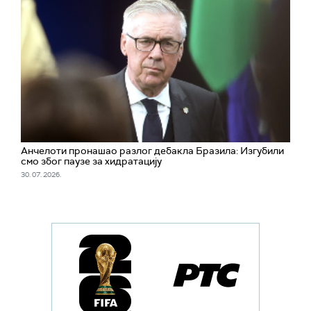
Анчелоти пронашао разлог дебакла Бразила: Изгубили
смо због паузе за хидратацију
30. 07. 2026.