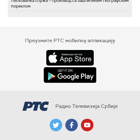
Лесковачка спржа – производ са заштићеним географским
пореклом
Преузмите РТС мобилну апликацију
Радио Телевизија Србије