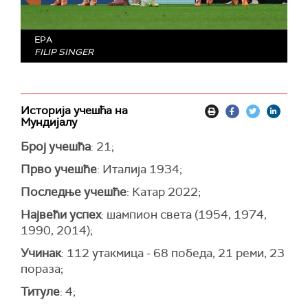
EPA
FILIP SINGER
Историја учешћа на
Мундијалу
Број учешћа
: 21;
Прво учешће
: Италија 1934;
Последње учешће
: Катар 2022;
Највећи успех
: шампион света (1954, 1974,
1990, 2014);
Учинак
: 112 утакмица - 68 победа, 21 реми, 23
пораза;
Титуле
: 4;