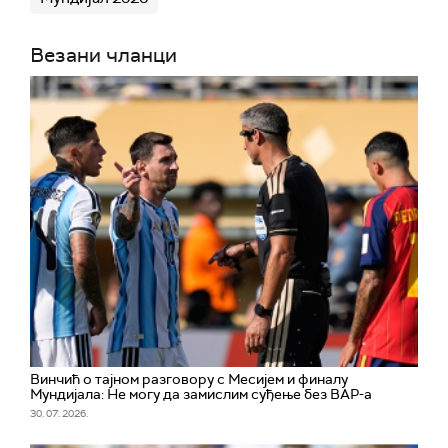
Везани чланци
Винчић о тајном разговору с Месијем и финалу
Мундијала: Не могу да замислим суђење без ВАР-а
30. 07. 2026.