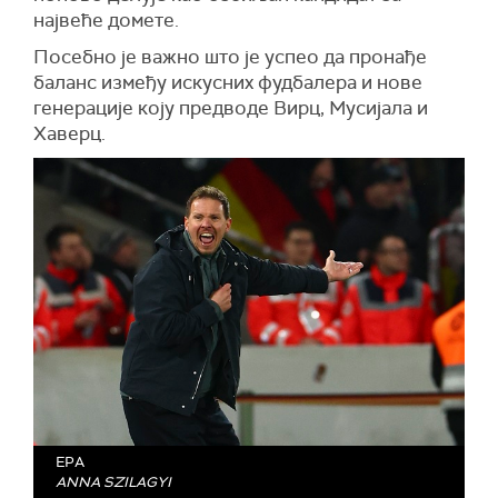
највеће домете.
Посебно је важно што је успео да пронађе
баланс између искусних фудбалера и нове
генерације коју предводе Вирц, Мусијала и
Хаверц.
EPA
ANNA SZILAGYI