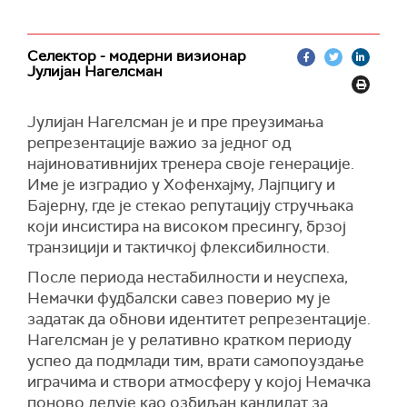
Селектор - модерни визионар
Јулијан Нагелсман
Јулијан Нагелсман је и пре преузимања
репрезентације важио за једног од
најиновативнијих тренера своје генерације.
Име је изградио у Хофенхајму, Лајпцигу и
Бајерну, где је стекао репутацију стручњака
који инсистира на високом пресингу, брзој
транзицији и тактичкој флексибилности.
После периода нестабилности и неуспеха,
Немачки фудбалски савез поверио му је
задатак да обнови идентитет репрезентације.
Нагелсман је у релативно кратком периоду
успео да подмлади тим, врати самопоуздање
играчима и створи атмосферу у којој Немачка
поново делује као озбиљан кандидат за