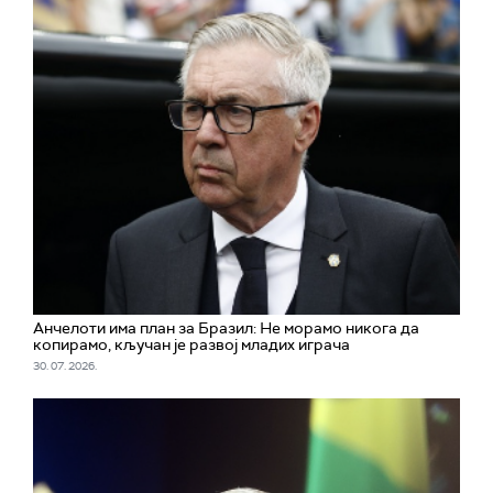
Aнчелоти има план за Бразил: Не морамо никога да
копирамо, кључан је развој младих играча
30. 07. 2026.