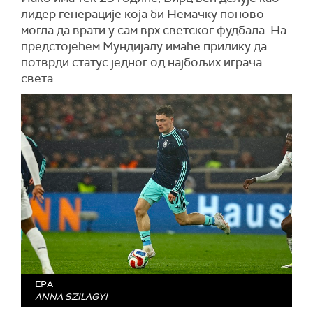
лидер генерације која би Немачку поново
могла да врати у сам врх светског фудбала. На
предстојећем Мундијалу имаће прилику да
потврди статус једног од најбољих играча
света.
EPA
ANNA SZILAGYI