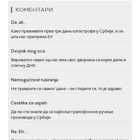
КОМЕНТАРИ
Da, ali...
Како преживети прва три дана катастрофе у Србији, и за
шта нас припрема ЕУ
Dvojnik mog oca
Вероватно свако од нас има свог двојника са којим дели и
сличну ДНК
Nemogućnost tusiranja
Не туширате се сваког дана – не стидите се, то је здраво
Cestitke za uspeh
Да ли сте знали да се најбоље грамофонске ручице
производе у Србији
Re: Eh...