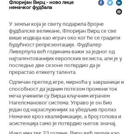
Флоријан Вирц - ново лице
немачког фудбала
У земљи која је свету подарила бројне
фудбалске великане, Флоријан Вирц се све
више издваја као играч око ког ће се градити
будућност репрезентације. Фудбалер
Ливерпула већ годинама важи за једног од
најталентованијих европских везиста, али је у
последње две сезоне потврдио да је
прерастао етикету талента.
Одличан преглед игре, мирноћа у завршници и
способност да једним потезом промени ток
меча учинили су Вирца кључним играчем
Нагелсмановог система. Управо је он био
један од најзаслужнијих за убедљив пролаз
Немачке кроз квалификације, а број голова и
асистенција само је потврдио његов значај.
Иако има тек 23 године, Вирц већ делује као