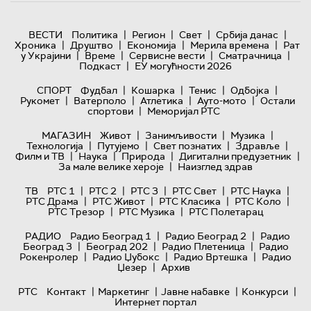
|
|
|
|
ВЕСТИ
Политика
Регион
Свет
Србија данас
|
|
|
|
Хроника
Друштво
Економија
Мерила времена
Рат
|
|
|
|
у Украјини
Време
Сервисне вести
Сматрачница
|
Подкаст
ЕУ могућности 2026
|
|
|
|
СПОРТ
Фудбал
Кошарка
Тенис
Одбојка
|
|
|
|
Рукомет
Ватерполо
Атлетика
Ауто-мото
Остали
|
спортови
Меморијал РТС
|
|
|
МАГАЗИН
Живот
Занимљивости
Музика
|
|
|
|
Технологијa
Путујемо
Свет познатих
Здравље
|
|
|
|
Филм и ТВ
Наука
Природа
Дигитални предузетник
|
За мале велике хероје
Наизглед здрав
|
|
|
|
|
ТВ
РТС 1
РТС 2
РТС 3
РТС Свет
РТС Наука
|
|
|
|
РТС Драма
РТС Живот
РТС Класика
РТС Коло
|
|
РТС Трезор
РТС Музика
РТС Полетарац
|
|
РАДИО
Радио Београд 1
Радио Београд 2
Радио
|
|
|
Београд 3
Београд 202
Радио Плетеница
Радио
|
|
|
Рокенролер
Радио Џубокс
Радио Вртешка
Радио
|
Џезер
Архив
|
|
|
|
РТС
Контакт
Маркетинг
Јавне набавке
Конкурси
Интернет портал