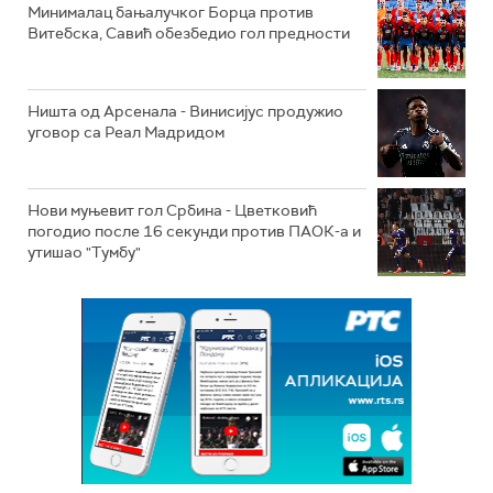
Минималац бањалучког Борца против
Витебска, Савић обезбедио гол предности
Ништа од Арсенала - Винисијус продужио
уговор са Реал Мадридом
Нови муњевит гол Србина - Цветковић
погодио после 16 секунди против ПАОК-а и
утишао "Тумбу"