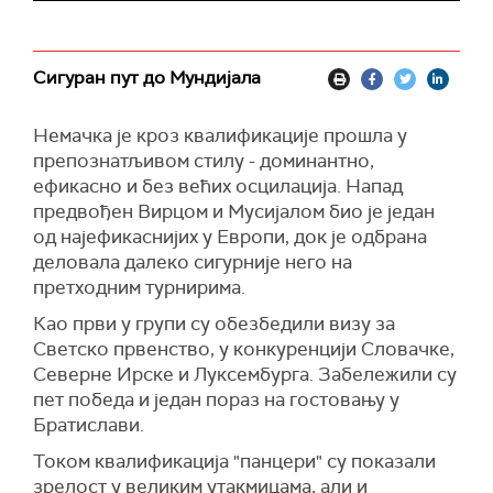
Сигуран пут до Мундијала
Немачка је кроз квалификације прошла у
препознатљивом стилу - доминантно,
ефикасно и без већих осцилација. Напад
предвођен Вирцом и Мусијалом био је један
од најефикаснијих у Европи, док је одбрана
деловала далеко сигурније него на
претходним турнирима.
Као први у групи су обезбедили визу за
Светско првенство, у конкуренцији Словачке,
Северне Ирске и Луксембурга. Забележили су
пет победа и један пораз на гостовању у
Братислави.
Током квалификација "панцери" су показали
зрелост у великим утакмицама, али и