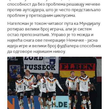
способност да без проблема решавају мечеве
против аутсајдера, што је често представљало
проблем у претходним циклусима.
Нагелсман је током читавог пута ка Мундијалу
ротирао велики број играча, али је систем
остао препознатљив. Управо је то можда и
највећа снага ове генерације Немачке - јасна
идеја игре и велики број фудбалера способних
да одговоре највишем нивоу.