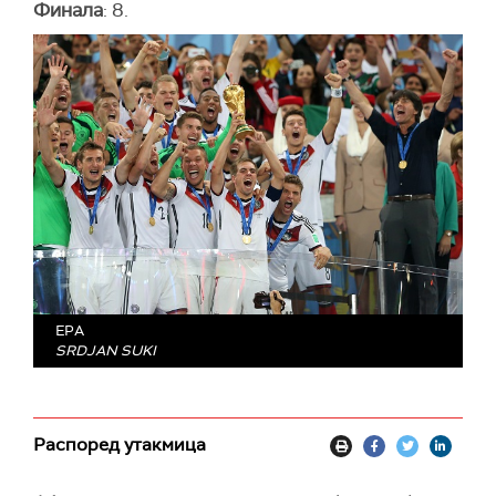
Финала
: 8.
EPA
SRDJAN SUKI
Распоред утакмица