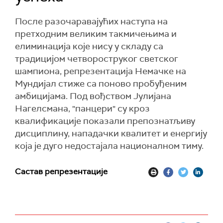
После разочаравајућих наступа на
претходним великим такмичењима и
елиминација које нису у складу са
традицијом четвороструког светског
шампиона, репрезентација Немачке на
Мундијал стиже са поново пробуђеним
амбицијама. Под вођством Јулијана
Нагелсмана, "панцери" су кроз
квалификације показали препознатљиву
дисциплину, нападачки квалитет и енергију
која је дуго недостајала националном тиму.
Састав репрезентације