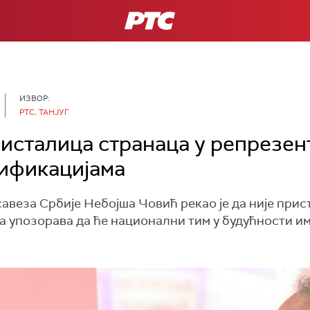
РТС
ИЗВОР:
РТС, ТАНЈУГ
исталица странаца у репрезен
лификацијама
веза Србије Небојша Човић рекао је да није прис
а упозорава да ће национални тим у будућности и