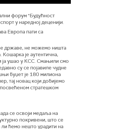
нални форум "Будућност
 спорт у наредној деценији.
ва Европа пати са
вше државе, не можемо ништа
. Кошарка је аутентична,
м ја ушао у КСС. Смањили смо
едавно су се појавиле чудне
шњи буџет је 180 милиона
р, тај новац који добијемо
лу посвећеном стратешком
Када се освоји медаља на
уктурно покривени, што се
а ли ћемо нешто урадити на