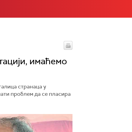
тацији, имаћемо
талица странаца у
мати проблем да се пласира