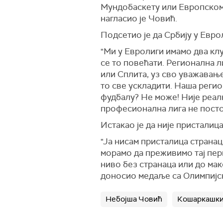
Мундобаскету или Европском п
нагласио је Човић.
Подсетио је да Србију у Евр
"Ми у Евролиги имамо два клу
се то повећати. Регионална ли
или Сплита, уз сво уважавање
то све ускладити. Наша регио
фудбалу? Не може! Није реалн
професионална лига не постој
Истакао је да није присталица
"Ја нисам присталица странац
морамо да преживимо тај пер
ниво без странаца или до макс
доносио медаље са Олимпијски
Небојша Човић
Кошаркашки