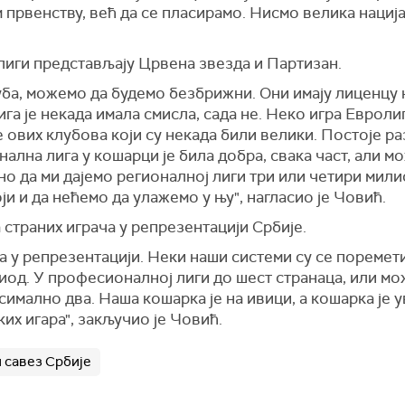
рвенству, већ да се пласирамо. Нисмо велика нација,
олиги представљају Црвена звезда и Партизан.
ба, можемо да будемо безбрижни. Они имају лиценцу н
га је некада имала смисла, сада не. Неко игра Евроли
 ових клубова који су некада били велики. Постоје р
нална лига у кошарци је била добра, свака част, али м
о да ми дајемо регионалној лиги три или четири милио
и и да нећемо да улажемо у њу", нагласио је Човић.
 страних играча у репрезентацији Србије.
а у репрезентацији. Неки наши системи су се поремет
иод. У професионалној лиги до шест странаца, или мо
имално два. Наша кошарка је на ивици, а кошарка је ув
х игара", закључио је Човић.
 савез Србије