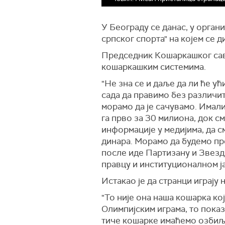
У Београду се данас, у орга
српског спорта" на којем се д
Председник Кошаркашког саве
кошаркашким системима.
"Не зна се и даље да ли ће 
сада да правимо без различит
морамо да је сачувамо. Имали
га прво за 30 милиона, док с
информације у медијима, да 
динара. Морамо да будемо пре
после иде Партизану и Звезди
правцу и институционалном ј
Истакао је да странци играју 
"То није она наша кошарка ко
Олимпијским играма, то пока
тиче кошарке имаћемо озбиља