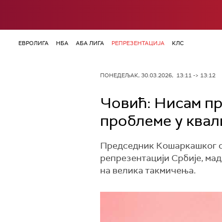
ЕВРОЛИГА
НБА
АБА ЛИГА
РЕПРЕЗЕНТАЦИЈА
КЛС
ПОНЕДЕЉАК, 30.03.2026, 13:11 -> 13:12
Човић: Нисам пр
проблеме у ква
Председник Кошаркашког са
репрезентацији Србије, мад
на велика такмичења.