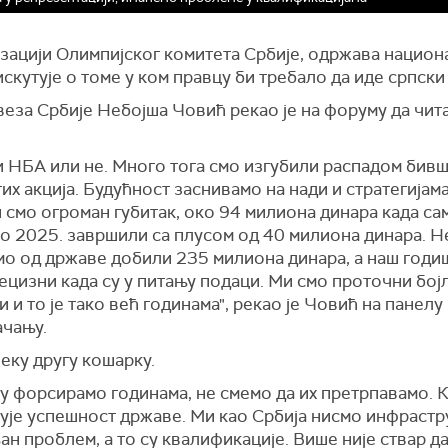
низацији Олимпијског комитета Србије, одржава нацио
искутује о томе у ком правцу би требало да иде српски
за Србије Небојша Човић рекао је на форуму да чита
ући НБА или не. Много тога смо изгубили распадом би
их акција. Будућност заснивамо на нади и стратегијама
 смо огроман губитак, око 94 милиона динара када са
мо 2025. завршили са плусом од 40 милиона динара. Н
смо од државе добили 235 милиона динара, а наш годи
цизни када су у питању подаци. Ми смо проточни бојле
 и то је тако већ годинама", рекао је Човић на пане
ачању.
неку другу кошарку.
ју форсирамо годинама, не смемо да их претрпавамо. 
зује успешност државе. Ми као Србија нисмо инфрастр
н проблем, а то су квалификације. Више није ствар д