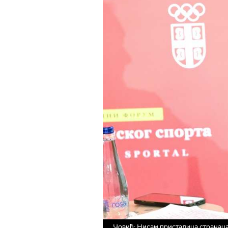
Човић: Нисам присталица странаца