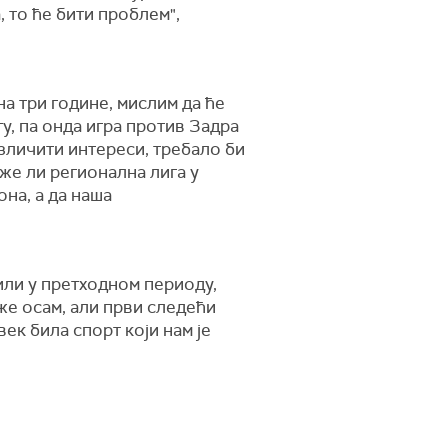
 то ће бити проблем",
а три године, мислим да ће
гу, па онда игра против Задра
азличити интереси, требало би
оже ли регионална лига у
на, а да наша
или у претходном периоду,
же осам, али први следећи
ек била спорт који нам је