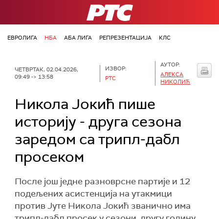
РТС
ЕВРОЛИГА
НБА
АБА ЛИГА
РЕПРЕЗЕНТАЦИЈА
КЛС
АУТОР:
ИЗВОР:
ЧЕТВРТАК, 02.04.2026,
АЛЕКСА
09:49 -> 13:58
РТС
НИКОЛИЋ
Никола Јокић пише
историју - друга сезона
заредом са трипл-дабл
просеком
После још једне разноврсне партије и 12
подељених асистенција на утакмици
против Јуте Никола Јокић званично има
трипл-дабл просек у сезони, другу годину