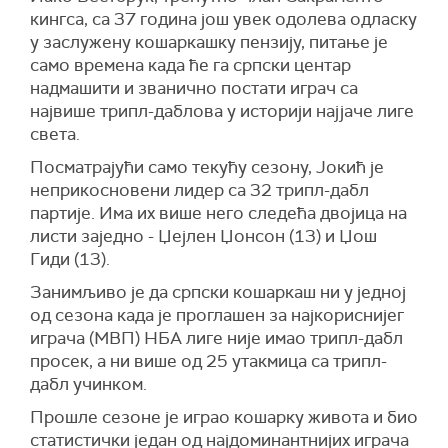
кингса, са 37 година још увек одолева одласку
у заслужену кошаркашку пензију, питање је
само времена када ће га српски центар
надмашити и званично постати играч са
највише трипл-даблова у историји најјаче лиге
света.
Посматрајући само текућу сезону, Јокић је
неприкосновени лидер са 32 трипл-дабл
партије. Има их више него следећа двојица на
листи заједно - Џејлен Џонсон (13) и Џош
Гиди (13).
Занимљиво је да српски кошаркаш ни у једној
од сезона када је проглашен за најкориснијег
играча (МВП) НБА лиге није имао трипл-дабл
просек, а ни више од 25 утакмица са трипл-
дабл учинком.
Прошле сезоне је играо кошарку живота и био
статистички један од најдоминантнијих играча