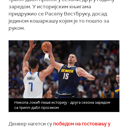
заредом. У историјским књигама
придружио се Раселу Вестбруку, досад
једином кошаркашу којем је то пошло за
руком.
Никола Јокић пише историју - друга сезона заредом
са трипл-дабл просеком
Денвер нагетси су
победом на гостовању у