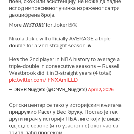
поен, скок или асистенцију, не може да падне
испод импресивног учинка израженог са три
двоцифрена броја.
More 𝑯𝑰𝑺𝑻𝑶𝑹𝒀 for Joker 🃏👏
Nikola Jokic will officially AVERAGE a triple-
double for a 2nd-straight season 🔥
He's the 2nd player in NBA history to average a
triple-double in consecutive seasons -- Russell
Westbrook did it in 3-straight years (4 total)
pic.twitter.com/iFNXAmILLD
— DNVR Nuggets (@DNVR_Nuggets)
April 2, 2026
Српски центар се тако у историјским књигама
придружио Раселу Вестбруку. Постао је тек
други играч у историји НБА лиге који је више
од једне сезоне (и то узастопне) окончао са
трипл-дабл просеком.