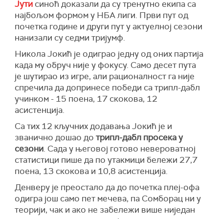
Јути
синоћ доказали да су тренутно екипа са
најбољом формом у НБА лиги. Први пут од
почетка године и други пут у актуелној сезони
нанизали су седми тријумф.
Никола Јокић је одиграо једну од оних партија
када му обруч није у фокусу. Само десет пута
је шутирао из игре, али рационалност га није
спречила да допринесе победи са трипл-дабл
учинком - 15 поена, 17 скокова, 12
асистенција.
Са тих 12 кључних додавања Јокић је и
званично дошао до
трипл-дабл просека у
сезони
. Сада у његовој готово невероватној
статистици пише да по утакмици бележи 27,7
поена, 13 скокова и 10,8 асистенција.
Денверу је преостало да до почетка плеј-офа
одигра још само пет мечева, па Сомборац ни у
теорији, чак и ако не забележи више ниједан