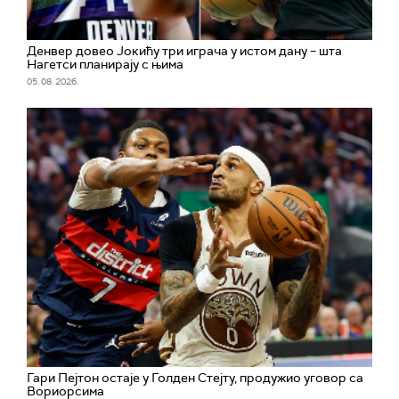
Денвер довео Јокићу три играча у истом дану – шта
Нагетси планирају с њима
05. 08. 2026.
Гари Пејтон остаје у Голден Стејту, продужио уговор са
Вориорсима