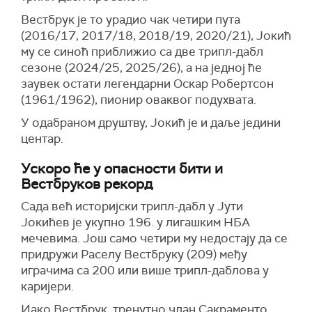
Вестбрук је то урадио чак четири пута
(2016/17, 2017/18, 2018/19, 2020/21), Јокић
му се синоћ приближио са две трипл-дабл
сезоне (2024/25, 2025/26), а на једној ће
заувек остати легендарни Оскар Робертсон
(1961/1962), пионир оваквог подухвата.
У одабраном друштву, Јокић је и даље једини
центар.
Ускоро ће у опасности бити и
Вестбруков рекорд
Сада већ историјски трипл-дабл у Јути
Јокићев је укупно 196. у лигашким НБА
мечевима. Још само четири му недостају да се
придружи Раселу Вестбруку (209) међу
играчима са 200 или више трипл-даблова у
каријери.
Иако Вестбрук, тренутно члан Сакраменто