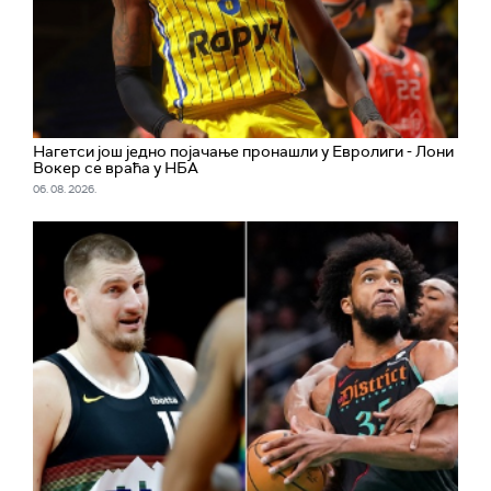
Нагетси још једно појачање пронашли у Евролиги - Лони
Вокер се враћа у НБА
06. 08. 2026.