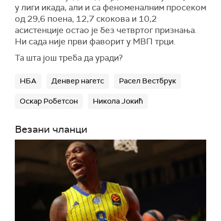
у лиги икада, али и са феноменалним просеком
од 29,6 поена, 12,7 скокова и 10,2
асистенције остао је без четвртог признања.
Ни сада није први фаворит у МВП трци.
Та шта још треба да уради?
НБА
Денвер нагетс
Расел Вестбрук
Оскар Робетсон
Никола Јокић
Везани чланци