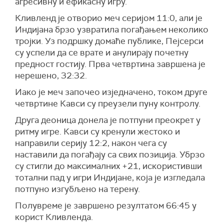
агресивну и ефикасну игру.
Кливленд је отворио меч серијом 11:0, али је
Индијана брзо узвратила погађањем неколико
тројки. Уз подршку домаће публике, Пејсерси
су успели да се врате и анулирају почетну
предност гостију. Прва четвртина завршена је
нерешено, 32:32.
Иако је меч започео изједначено, током друге
четвртине Кавси су преузели пуну контролу.
Друга деоница донела је потпуни преокрет у
ритму игре. Кавси су кренули жестоко и
направили серију 12:2, након чега су
наставили да погађају са свих позиција. Убрзо
су стигли до максималних +21, искористивши
тотални пад у игри Индијане, која је изгледала
потпуно изгубљено на терену.
Полувреме је завршено резултатом 66:45 у
корист Кливленда.