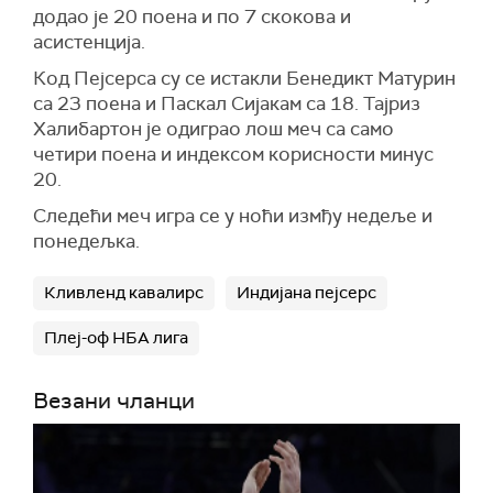
додао је 20 поена и по 7 скокова и
асистенција.
Код Пејсерса су се истакли Бенедикт Матурин
са 23 поена и Паскал Сијакам са 18. Тајриз
Халибартон је одиграо лош меч са само
четири поена и индексом корисности минус
20.
Следећи меч игра се у ноћи измђу недеље и
понедељка.
Кливленд кавалирс
Индијана пејсерс
Плеј-оф НБА лига
Везани чланци