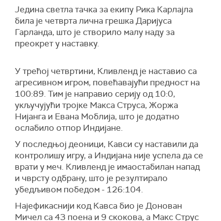
Једина светла тачка за екипу Рика Карлајла
била је четврта лична грешка Даријуса
Гарланда, што је створило малу наду за
преокрет у наставку.
У трећој четвртини, Кливленд је наставио са
агресивном игром, повећавајући предност на
100:89. Тим је направио серију од 10:0,
укључујући тројке Макса Струса, Жоржа
Нијанга и Евана Моблија, што је додатно
ослабило отпор Индијане.
У последњој деоници, Кавси су наставили да
контролишу игру, а Индијана није успела да се
врати у меч. Кливленд је имаостабилан напад
и чврсту одбрану, што је резултирало
убедљивом победом - 126:104.
Најефикаснији код Кавса био је Донован
Мичел са 43 поена и 9 скокова, а Макс Струс