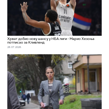
Хрват добио нову шансу у НБА лиги - Марио Хезоња
потписао за Кливленд
26. 07. 2026.