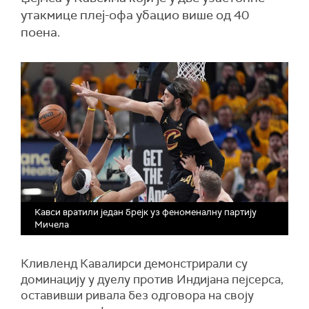
утакмице плеј-офа убацио више од 40
поена.
Кавси вратили један брејк уз феноменалну партију
Мичела
Кливленд Кавалирси демонстрирали су
доминацију у дуелу против Индијана пејсерса,
оставивши ривала без одговора на своју