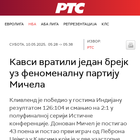
РТС
ЕВРОЛИГА
НБА
АБА ЛИГА
РЕПРЕЗЕНТАЦИЈА
КЛС
ИЗВОР:
СУБОТА, 10.05.2025, 05:28 -> 05:38
РТС
Кавси вратили један брејк
уз феноменалну партију
Мичела
Кливленд је победио у гостима Индијану
резултатом 126:104 и смањио на 2:1 у
полуфиналној серији Истичне
конференције. Донован Мичел је постигао
43 поена и постао први играч од Леброна
Џејмса у Кавсима који је у две узастопне