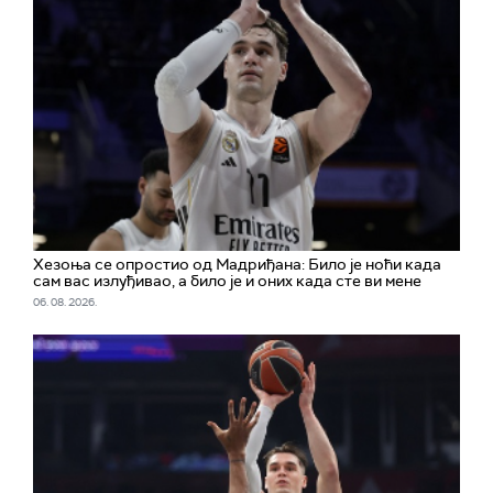
Хезоња се опростио од Мадриђана: Било је ноћи када
сам вас излуђивао, а било је и оних када сте ви мене
06. 08. 2026.