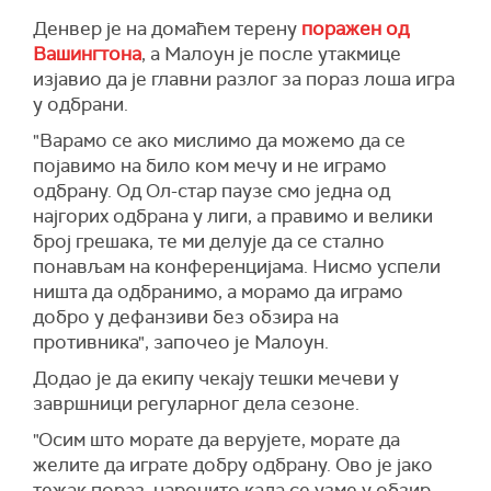
Денвер је на домаћем терену
поражен од
Вашингтона
, а Малоун је после утакмице
изјавио да је главни разлог за пораз лоша игра
у одбрани.
"Варамо се ако мислимо да можемо да се
појавимо на било ком мечу и не играмо
одбрану. Од Ол-стар паузе смо једна од
најгорих одбрана у лиги, а правимо и велики
број грешака, те ми делује да се стално
понављам на конференцијама. Нисмо успели
ништа да одбранимо, а морамо да играмо
добро у дефанзиви без обзира на
противника", започео је Малоун.
Додао је да екипу чекају тешки мечеви у
завршници регуларног дела сезоне.
"Осим што морате да верујете, морате да
желите да играте добру одбрану. Ово је јако
тежак пораз, нарочито када се узме у обзир