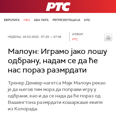
РТС
ЕВРОЛИГА
НБА
АБА ЛИГА
РЕПРЕЗЕНТАЦИЈА
КЛС
ИЗВОР:
НЕДЕЉА, 16.03.2025, 07:29 -> 07:46
РТС
Малоун: Играмо јако лошу
одбрану, надам се да ће
нас пораз размрдати
Тренер Денвер нагетса Мајк Малоун рекао
је да његов тим мора да поправи игру у
одбрани, као и да се нада да ће пораз од
Вашингтона размрдати кошаркаше екипе
из Колорада.