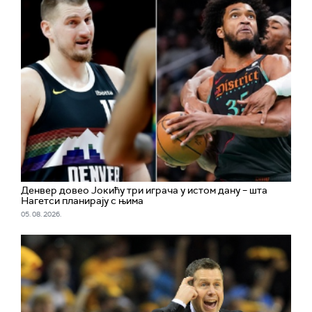
Денвер довео Јокићу три играча у истом дану – шта
Нагетси планирају с њима
05. 08. 2026.