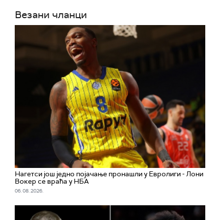
Везани чланци
Нагетси још једно појачање пронашли у Евролиги - Лони
Вокер се враћа у НБА
06. 08. 2026.