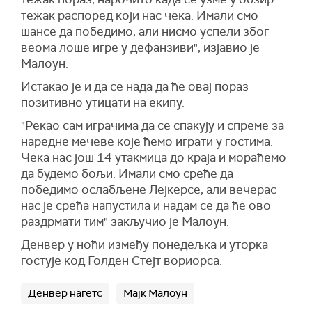
тежак распоред који нас чека. Имали смо
шансе да победимо, али нисмо успели због
веома лоше игре у дефанзиви", изјавио је
Малоун.
Истакао је и да се нада да ће овај пораз
позитивно утицати на екипу.
"Рекао сам играчима да се спакују и спреме за
наредне мечеве које ћемо играти у гостима.
Чека нас још 14 утакмица до краја и мораћемо
да будемо бољи. Имали смо среће да
победимо ослабљене Лејкерсе, али вечерас
нас је срећа напустила и надам се да ће ово
раздрмати тим" закључио је Малоун.
Денвер у ноћи између понедељка и уторка
гостује код Голден Стејт вориорса.
Денвер нагетс
Мајк Малоун