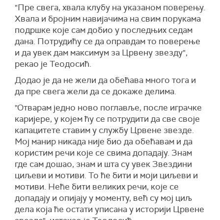
"Пре свега, хвала клубу на указаном поверењу.
Хвала и бројним навијачима на свим порукама
подршке које сам добио у последњих седам
дана. Потрудићу се да оправдам то поверење
и да увек дам максимум за Црвену звезду",
рекао је Теодосић.
Додао је да не жели да обећава много тога и
да пре свега жели да се докаже делима.
"Отварам једно ново поглавље, после играчке
каријере, у којем ћу се потрудити да све своје
капацитете ставим у службу Црвене звезде.
Мој манир никада није био да обећавам и да
користим речи које се свима допадају. Знам
где сам дошао, знам и шта су увек Звездини
циљеви и мотиви. То ће бити и моји циљеви и
мотиви. Неће бити великих речи, које се
допадају и опијају у моменту, већ су мој циљ
дела која ће остати уписана у историји Црвене