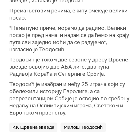
звезде", истакао је Теодосић.
Према његовим речима, екипу очекује велики
посао.
"Нема пуно приче, морамо да радимо. Велики
посао је пред нама, и надам се да ћемо на крају
пута сви заједно моћи да се радујемо",
нагласио је Теодосић.
Теодосић је током две сезоне у дресу Црвене
звезде освојио две АБА лиге, два купа
Радивоја Кораћа и Суперлиге Србије.
Теодосић је изабран и међу 25 играча који су
обележили историју Евролиге, а са
репрезентацијом Србије је освојио по сребрну
медаљу на Ослимпијским играма, Светском и
Европском првенству.
КК Црвена звезда
Милош Теодосић