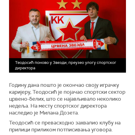
Теодосић поново у Звезди, преузео улогу спортског
директора
Годину дана пошто је окончао своју играчку
каријеру, Теодосић је појачао спортски сектор
црвено-белих, што се најављивало неколико
недеља. На месту спортског директора
наследио је Милана Дозета.
Теодосић се превасходно захвалио клубу на
прилици приликом потписивања уговора.