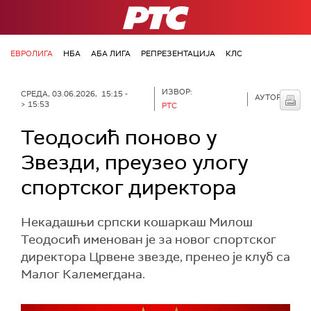
РТС
ЕВРОЛИГА
НБА
АБА ЛИГА
РЕПРЕЗЕНТАЦИЈА
КЛС
ИЗВОР:
СРЕДА, 03.06.2026, 15:15 -
АУТОР:
> 15:53
РТС
Теодосић поново у
Звезди, преузео улогу
спортског директора
Некадашњи српски кошаркаш Милош
Теодосић именован је за новог спортског
директора Црвене звезде, пренео је клуб са
Малог Калемегдана.