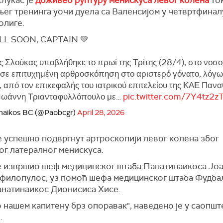
ег тренинга уочи дуела са Валенсијом у четвртфиналу
олиге.
L SOON, CAPTAIN 💚
 Σλούκας υποβλήθηκε το πρωί της Τρίτης (28/4), στο νοσο
 σε επιτυχημένη αρθροσκόπηση στο αριστερό γόνατο, λόγω
, από τον επικεφαλής του ιατρικού επιτελείου της ΚΑΕ Παν
Ιωάννη Τριανταφυλλόπουλο με…
pic.twitter.com/7Y4tz2z
naikos BC (@Paobcgr)
April 28, 2026
е успешно подвргнут артроскопији левог колена због
ог латералног менискуса.
је извршио шеф медицинског штаба Панатинаикоса Јо
афилопулос, уз помоћ шефа медицинског штаба Фудба
анатинаикос Дионисиса Хисе.
 нашем капитену брз опоравак", наведено је у саопшт
.