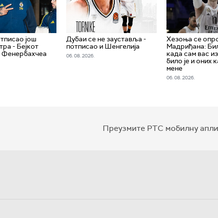
тписао још
Дубаи се не зауставља -
Хезоња се опр
тра - Бејкот
потписао и Шенгелија
Мадриђана: Бил
з Фенербахчеа
када сам вас из
06. 08. 2026.
било је и оних 
мене
06. 08. 2026.
Преузмите РТС мобилну апли