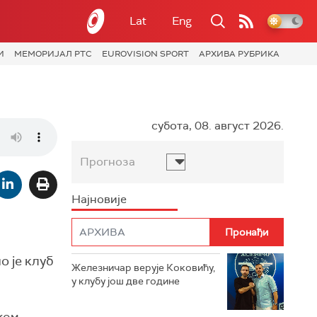
Lat
Eng
И
МЕМОРИЈАЛ РТС
EUROVISION SPORT
АРХИВА РУБРИКА
субота, 08. август 2026.
Прогноза
Најновије
 је клуб
Железничар верује Коковићу,
у клубу још две године
ком