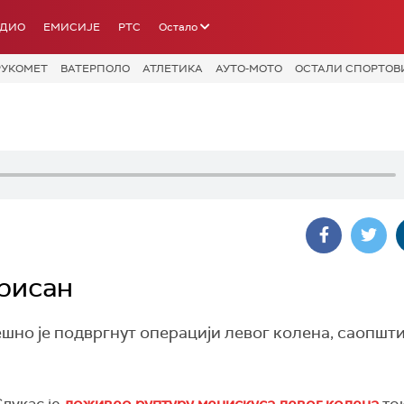
АДИО
ЕМИСИЈЕ
РТС
Остало
РУКОМЕТ
ВАТЕРПОЛО
АТЛЕТИКА
АУТО-МОТО
ОСТАЛИ СПОРТОВ
рисан
о је подвргнут операцији левог колена, саопштио
лукас је
доживео руптуру менискуса левог колена
то