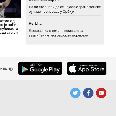
Да ли сте знали да се најбоље грамофонске
ручице производе у Србији
остио од
Re: Eh...
о је ноћи
луђивао, а
Лесковачка спржа – производ са
када сте ви
заштићеним географским пореклом
кацију