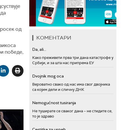
суствује
 да
просек од
КОМЕНТАРИ
аикоса
Da, ali...
ри победе,
Како преживети прва три дана катастрофе у
Србији, и за шта нас припрема ЕУ
Dvojnik mog oca
Вероватно свако од нас има свог двојника
са којим дели и сличну ДНК
Nemogućnost tusiranja
Не туширате се сваког дана – не стидите се,
то је здраво
Cestitke za uspeh