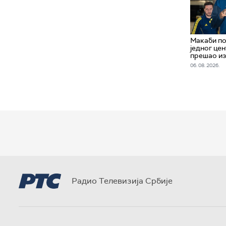
Макаби по
једног цен
прешао и
06. 08. 2026.
Радио Телевизија Србије