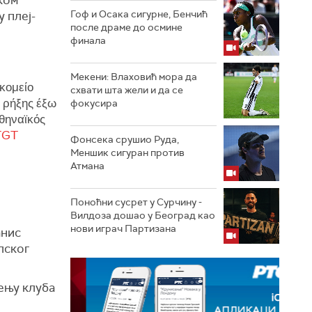
Гоф и Осака сигурне, Бенчић
 плеј-
после драме до осмине
финала
Мекени: Влаховић мора да
κομείο
схвати шта жели и да се
 ρήξης έξω
фокусира
αθηναϊκός
TGT
Фонсека срушио Руда,
Меншик сигуран против
Атмана
Поноћни сусрет у Сурчину -
Вилдоза дошао у Београд као
нови играч Партизана
анис
лског
ењу клуба