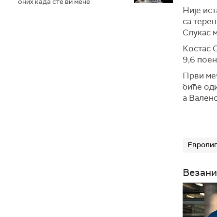
оних када сте ви мене
Није ист
са терен
Слукас 
Костас С
9,6 поен
Први ме
биће оди
а Валенс
Евролиг
Везани