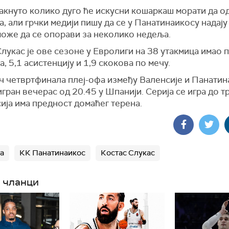
акнуто колико дуго ће искусни кошаркаш морати да од
а, али грчки медији пишу да се у Панатинаикосу надају
може да се опорави за неколико недеља.
лукас је ове сезоне у Евролиги на 38 утакмица имао 
а, 5,1 асистенцију и 1,9 скокова по мечу.
ч четвртфинала плеј-офа између Валенсије и Панатин
гран вечерас од 20.45 у Шпанији. Серија се игра до т
ија има предност домаћег терена.
а
КК Панатинаикос
Костас Слукас
 чланци