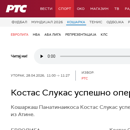
РТС
ВЕСТИ
СПОРТ
OKO
МАГАЗИН
ТВ
Р
ФУДБАЛ
МУНДИЈАЛ 2026
КОШАРКА
ТЕНИС
ОДБОЈКА
ЕВРОЛИГА
НБА
АБА ЛИГА
РЕПРЕЗЕНТАЦИЈА
КЛС
Читај ми!
ИЗВОР:
УТОРАК, 28.04.2026, 11:00 -> 11:27
РТС
Костас Слукас успешно опе
Кошаркаш Панатинаикоса Костас Слукас успешн
из Атине.
Костас С