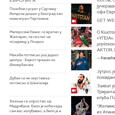
ЕВРОЛИГА
јучерашњ
Поноћни сусрет у Сурчину -
офа Евр
Вилдоза дошао у Београд као
нови играч Партизана
GET WEL
Ο Κώστας
Малерозни Еванс се вратио у
Жалгирис, па послат на
«ΥΓΕΙΑ»,
позајмицу у Лондон
μηνίσκου
AKTOR, 
Макаби потписао још једног
— Panathi
центра - Бејкот прешао из
Фенербахчеа
Јутрос ј
покидан
Дубаи се не зауставља -
потписао и Шенгелија
Захват 
Тријант
клуба П
Хезоња се опростио од
"Желимо
Мадриђана: Било је ноћи када
сам вас излуђивао, а било је и
из Атине