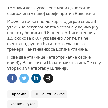
То значи да Слукас неће моћи да помогне
саиграчима у целој серији против Валенсије.
Искусни грчки плејмејкер је одиграо свих 38
утакмица регуларног тока сезоне у којима је у
просеку бележио 9,6 поена, 5,1 асистенцију,
1,9 скокова о 0,7 украдених лопти, па ће
његово одсуство бити тежак ударац за
тренера Панатинаикоса Ергина Атамана.
Прве две утакмице четвртфиналне серије
између Валенсије и Панатинаикоса играће се у
уторак и у четвртак у Шпанији.
Евролига
КК Панатинаикос
Костас Слукас