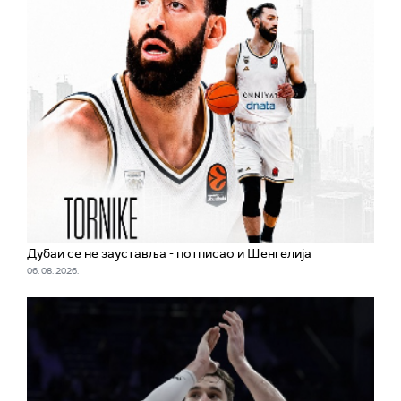
Дубаи се не зауставља - потписао и Шенгелија
06. 08. 2026.