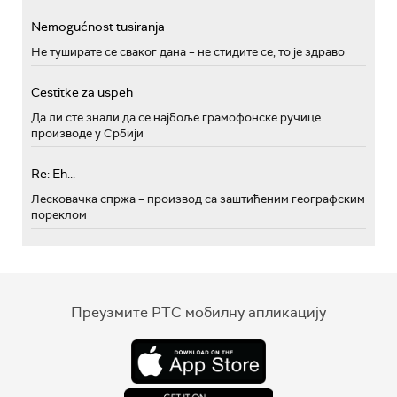
Nemogućnost tusiranja
Не туширате се сваког дана – не стидите се, то је здраво
Cestitke za uspeh
Да ли сте знали да се најбоље грамофонске ручице
производе у Србији
Re: Eh...
Лесковачка спржа – производ са заштићеним географским
пореклом
Преузмите РТС мобилну апликацију