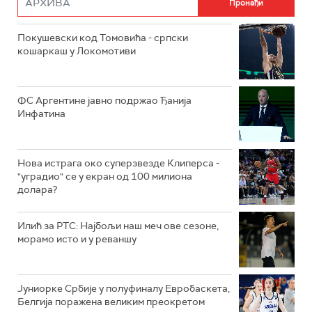
Покушевски код Томовића - српски
кошаркаш у Локомотиви
ФС Аргентине јавно подржао Ђанија
Инфатина
Нова истрага око суперзвезде Клиперса -
"уградио" се у екран од 100 милиона
долара?
Илић за РТС: Најбољи наш меч ове сезоне,
морамо исто и у реваншу
Јуниорке Србије у полуфиналу Евробаскета,
Белгија поражена великим преокретом