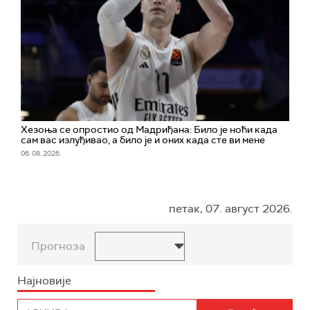
Хезоња се опростио од Мадриђана: Било је ноћи када
сам вас излуђивао, а било је и оних када сте ви мене
06. 08. 2026.
петак, 07. август 2026.
Прогноза
Најновије