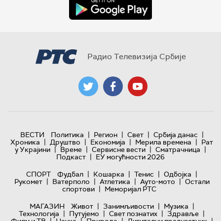
Радио Телевизија Србије
|
|
|
|
ВЕСТИ
Политика
Регион
Свет
Србија данас
|
|
|
|
Хроника
Друштво
Економија
Мерила времена
Рат
|
|
|
|
у Украјини
Време
Сервисне вести
Сматрачница
|
Подкаст
ЕУ могућности 2026
|
|
|
|
СПОРТ
Фудбал
Кошарка
Тенис
Одбојка
|
|
|
|
Рукомет
Ватерполо
Атлетика
Ауто-мото
Остали
|
спортови
Меморијал РТС
|
|
|
МАГАЗИН
Живот
Занимљивости
Музика
|
|
|
|
Технологијa
Путујемо
Свет познатих
Здравље