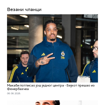
Везани чланци
Макаби потписао још једног центра - Бејкот прешао из
Фенербахчеа
06. 08. 2026.