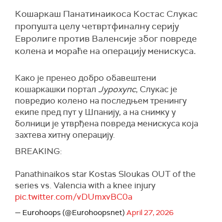
Кошаркаш Панатинаикоса Костас Слукас
пропушта целу четвртфиналну серију
Евролиге против Валенсије због повреде
колена и мораће на операцију менискуса.
Како је пренео добро обавештени
кошаркашки портал
Јурохупс
, Слукас је
повредио колено на последњем тренингу
екипе пред пут у Шпанију, а на снимку у
болници је утврђена повреда менискуса која
захтева хитну операцију.
BREAKING:
Panathinaikos star Kostas Sloukas OUT of the
series vs. Valencia with a knee injury
pic.twitter.com/vDUmxvBC0a
— Eurohoops (@Eurohoopsnet)
April 27, 2026