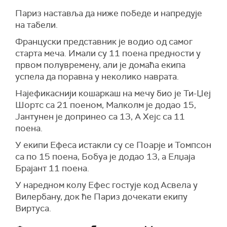
Париз наставља да ниже победе и напредује
на табели.
Француски представник је водио од самог
старта меча. Имали су 11 поена предности у
првом полувремену, али је домаћа екипа
успела да поравна у неколико наврата.
Најефикаснији кошаркаш на мечу био је Ти-Џеј
Шортс са 21 поеном, Малколм је додао 15,
Јантунен је допринео са 13, А Хејс са 11
поена.
У екипи Ефеса истакли су се Поарје и Томпсон
са по 15 поена, Бобуа је додао 13, а Елџаја
Брајант 11 поена.
У наредном колу Ефес гостује код Асвела у
Вилербану, док ће Париз дочекати екипу
Виртуса.