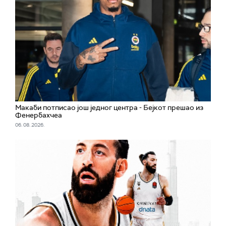
Макаби потписао још једног центра - Бејкот прешао из
Фенербахчеа
06. 08. 2026.