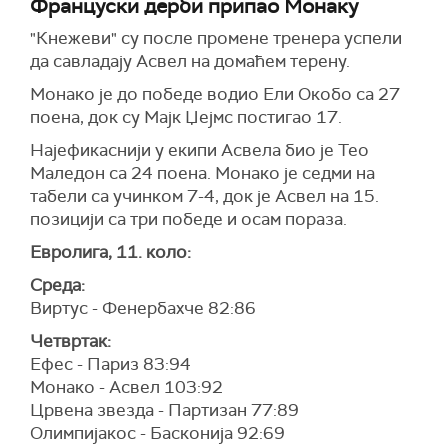
Француски дерби припао Монаку
"Кнежеви" су после промене тренера успели
да савладају Асвел на домаћем терену.
Монако је до победе водио Ели Окобо са 27
поена, док су Мајк Џејмс постигао 17.
Најефикаснији у екипи Асвела био је Тео
Маледон са 24 поена. Монако је седми на
табели са учинком 7-4, док је Асвел на 15.
позицији са три победе и осам пораза.
Евролига, 11. коло:
Среда:
Виртус - Фенербахче 82:86
Четвртак:
Ефес - Париз 83:94
Монако - Асвел 103:92
Црвена звезда - Партизан 77:89
Олимпијакос - Басконија 92:69