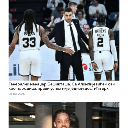
Генерални менаџер Бешикташа: Са Алимпијевићем сам
као породица, прави успех није једном достићи врх
08. 08. 2026.