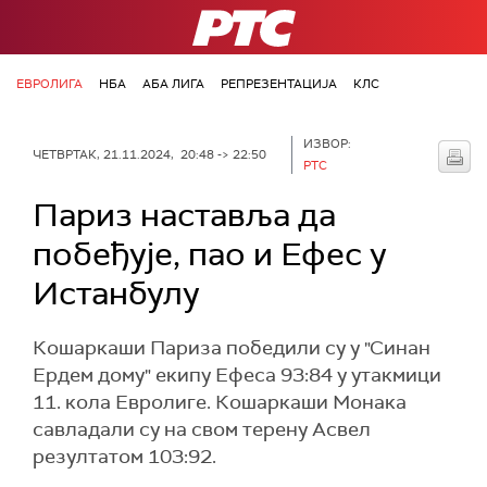
РТС
ЕВРОЛИГА
НБА
АБА ЛИГА
РЕПРЕЗЕНТАЦИЈА
КЛС
ИЗВОР:
ЧЕТВРТАК, 21.11.2024, 20:48 -> 22:50
РТС
Париз наставља да
побеђује, пао и Ефес у
Истанбулу
Кошаркаши Париза победили су у "Синан
Ердем дому" екипу Ефеса 93:84 у утакмици
11. кола Евролиге. Кошаркаши Монака
савладали су на свом терену Асвел
резултатом 103:92.