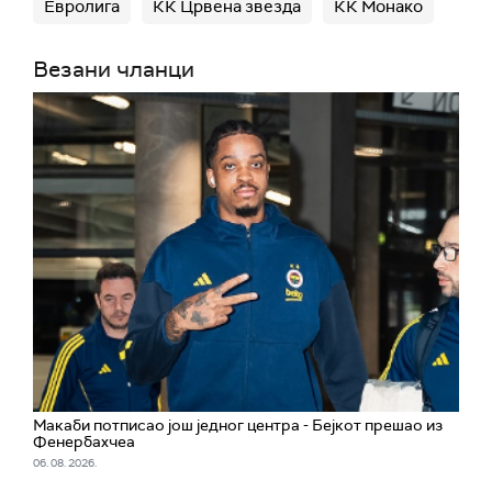
Евролига
КК Црвена звезда
КК Монако
Везани чланци
Макаби потписао још једног центра - Бејкот прешао из
Фенербахчеа
06. 08. 2026.