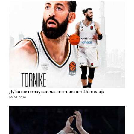
Дубаи се не зауставља - потписао и Шенгелија
06. 08. 2026.