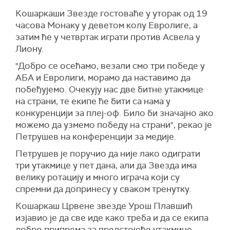
Кошаркаши Звезде гостоваће у уторак од 19
часова Монаку у деветом колу Евролиге, а
затим ће у четвртак играти против Асвела у
Лиону.
"Добро се осећамо, везали смо три победе у
АБА и Евролиги, морамо да наставимо да
побеђујемо. Очекују нас две битне утакмице
на страни, те екипе ће бити са нама у
конкуренцији за плеј-оф. Било би значајно ако
можемо да узмемо победу на страни", рекао је
Петрушев на конференцији за медије.
Петрушев је поручио да није лако одиграти
три утакмице у пет дана, али да Звезда има
велику ротацију и много играча који су
спремни да допринесу у сваком тренутку.
Кошаркаш Црвене звезде Урош Плавшић
изјавио је да све иде како треба и да се екипа
добро припрема за предстојеће утакмице.