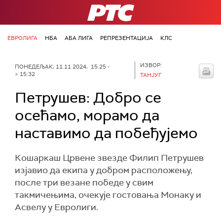
РТС
ЕВРОЛИГА
НБА
АБА ЛИГА
РЕПРЕЗЕНТАЦИЈА
КЛС
ИЗВОР:
ПОНЕДЕЉАК, 11.11.2024, 15:25 -
> 15:32
ТАНЈУГ
Петрушев: Добро се
осећамо, морамо да
наставимо да побеђујемо
Кошаркаш Црвене звезде Филип Петрушев
изјавио да екипа у добром расположењу,
после три везане победе у свим
такмичењима, очекује гостовања Монаку и
Асвелу у Евролиги.