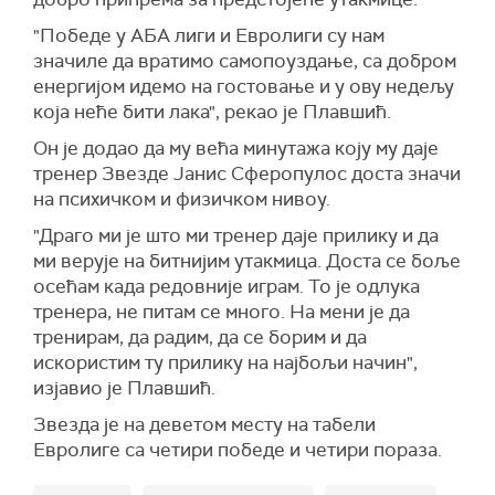
"Победе у АБА лиги и Евролиги су нам
значиле да вратимо самопоуздање, са добром
енергијом идемо на гостовање и у ову недељу
која неће бити лака", рекао је Плавшић.
Он је додао да му већа минутажа коју му даје
тренер Звезде Јанис Сферопулос доста значи
на психичком и физичком нивоу.
"Драго ми је што ми тренер даје прилику и да
ми верује на битнијим утакмица. Доста се боље
осећам када редовније играм. То је одлука
тренера, не питам се много. На мени је да
тренирам, да радим, да се борим и да
искористим ту прилику на најбољи начин",
изјавио је Плавшић.
Звезда је на деветом месту на табели
Евролиге са четири победе и четири пораза.