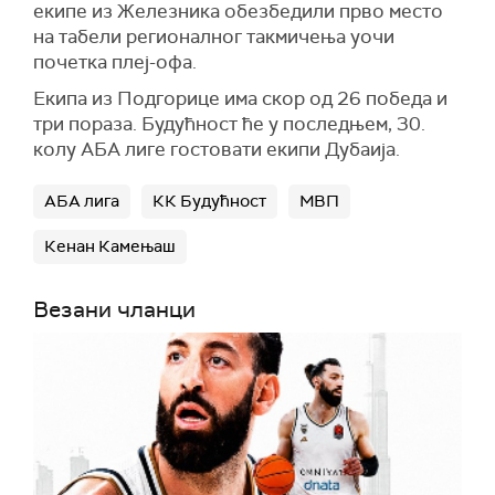
екипе из Железника обезбедили прво место
на табели регионалног такмичења уочи
почетка плеј-офа.
Екипа из Подгорице има скор од 26 победа и
три пораза. Будућност ће у последњем, 30.
колу АБА лиге гостовати екипи Дубаија.
АБА лига
КК Будућност
МВП
Кенан Камењаш
Везани чланци