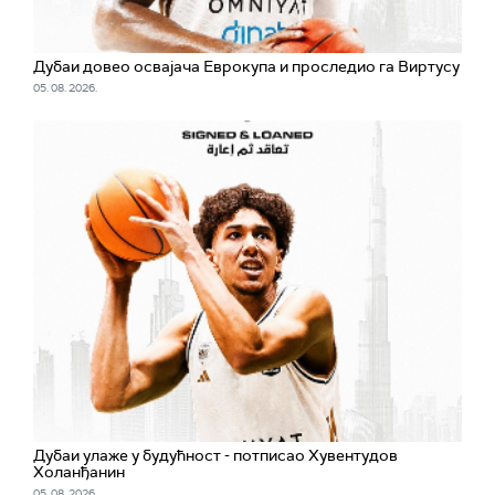
Дубаи довео освајача Еврокупа и проследио га Виртусу
05. 08. 2026.
Дубаи улаже у будућност - потписао Хувентудов
Холанђанин
05. 08. 2026.