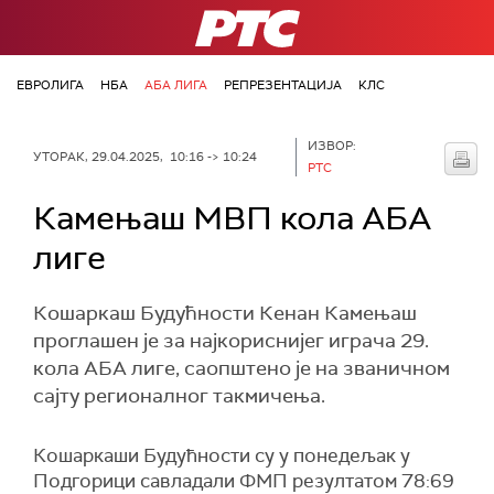
РТС
ЕВРОЛИГА
НБА
АБА ЛИГА
РЕПРЕЗЕНТАЦИЈА
КЛС
ИЗВОР:
УТОРАК, 29.04.2025, 10:16 -> 10:24
РТС
Камењаш МВП кола АБА
лиге
Кошаркаш Будућности Кенан Камењаш
проглашен је за најкориснијег играча 29.
кола АБА лиге, саопштено је на званичном
сајту регионалног такмичења.
Кошаркаши Будућности су у понедељак у
Подгорици савладали ФМП резултатом 78:69