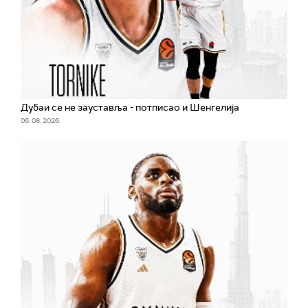
Дубаи се не зауставља - потписао и Шенгелија
06. 08. 2026.