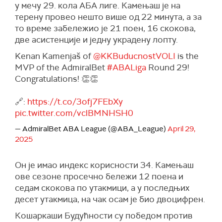
у мечу 29. кола АБА лиге. Камењаш је на
терену провео нешто више од 22 минута, а за
то време забележио је 21 поен, 16 скокова,
две асистенције и једну украдену лопту.
Kenan Kamenjaš of
@KKBuducnostVOLI
is the
MVP of the AdmiralBet
#ABALiga
Round 29!
Congratulations! 👏👏
🔗:
https://t.co/3ofj7FEbXy
pic.twitter.com/vclBMNHSH0
— AdmiralBet ABA League (@ABA_League)
April 29,
2025
Он је имао индекс корисности 34. Камењаш
ове сезоне просечно бележи 12 поена и
седам скокова по утакмици, а у последњих
десет утакмица, на чак осам је био двоцифрен.
Кошаркаши Будућности су победом против