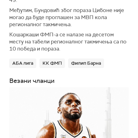
49.
Међутим, Бундовић због пораза Цибоне није
могао да буде проглашен за МВП кола
регионалног такмичења.
Кошаркаши ФМП-а се налазе на десетом
месту на табели регионалног такмичења са по
10 победа и пораза.
АБА лига
КК ФМП
Филип Барна
Везани чланци