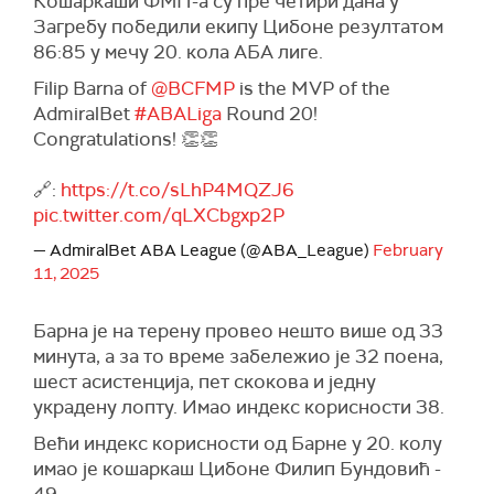
Кошаркаши ФМП-а су пре четири дана у
Загребу победили екипу Цибоне резултатом
86:85 у мечу 20. кола АБА лиге.
Filip Barna of
@BCFMP
is the MVP of the
AdmiralBet
#ABALiga
Round 20!
Congratulations! 👏👏
🔗:
https://t.co/sLhP4MQZJ6
pic.twitter.com/qLXCbgxp2P
— AdmiralBet ABA League (@ABA_League)
February
11, 2025
Барна је на терену провео нешто више од 33
минута, а за то време забележио је 32 поена,
шест асистенција, пет скокова и једну
украдену лопту. Имао индекс корисности 38.
Већи индекс корисности од Барне у 20. колу
имао је кошаркаш Цибоне Филип Бундовић -