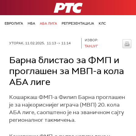
РТС
ЕВРОЛИГА
НБА
АБА ЛИГА
РЕПРЕЗЕНТАЦИЈА
КЛС
ИЗВОР:
УТОРАК, 11.02.2025, 11:13 -> 11:14
ТАНЈУГ
Барна блистао за ФМП и
проглашен за МВП-а кола
АБА лиге
Кошаркаш ФМП-а Филип Барна проглашен
је за најкориснијег играча (МВП) 20. кола
АБА лиге, саопштено је на званичном сајту
регионалног такмичења.