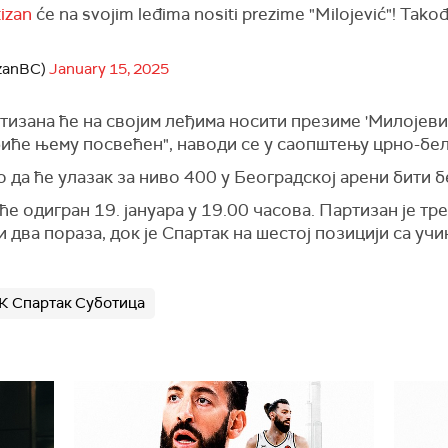
izan
će na svojim leđima nositi prezime "Milojević"! Takođ
izanBC)
January 15, 2025
ртизана ће на својим леђима носити презиме 'Милојевић
 биће њему посвећен", наводи се у саопштењу црно-бел
о да ће улазак за ниво 400 у Београдској арени бити б
е одигран 19. јануара у 19.00 часова. Партизан је т
и два пораза, док је Спартак на шестој позицији са уч
К Спартак Суботица