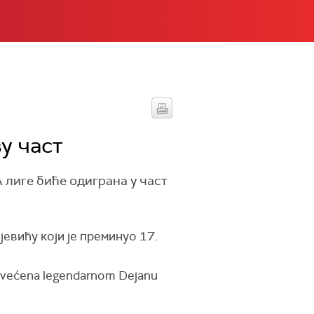
у част
 лиге биће одиграна у част
евићу који је преминуо 17.
posvećena legendarnom Dejanu