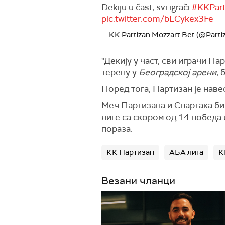
Dekiju u čast, svi igrači
#KKPart
pic.twitter.com/bLCykex3Fe
— KK Partizan Mozzart Bet (@Part
"Декију у част, сви играчи Па
терену у
Београдској арени
,
Поред тога, Партизан је наве
Меч Партизана и Спартака бић
лиге са скором од 14 победа 
пораза.
КК Партизан
АБА лига
К
Везани чланци