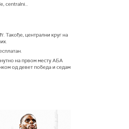
e, centralni…
'. Такође, централни круг на
их.
есплатан.
ренутно на првом месту АБА
инком од девет победа и седам