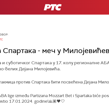
РТС
ЗВОР:
ТС
 Спартака - меч у Милојевићев
и суботичког Спартака у 17. колу регионалне АБА
о-белих Дејана Милојевића.
такмица против Спартака бити посвећена Дејана Милој
ABA lige između Partizana Mozzart Bet i Spartaka biće 
pustio 17.01.2024. godine!🙏🏽🖤🤍