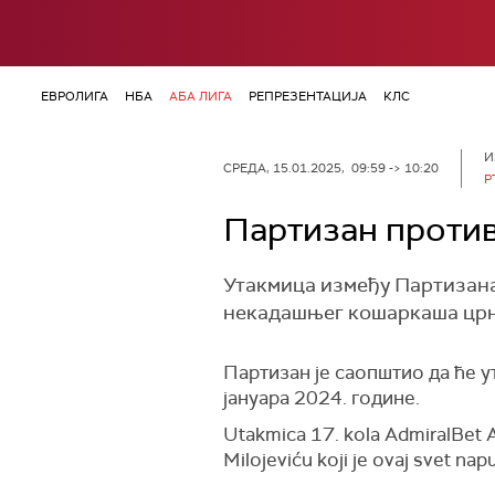
ЕВРОЛИГА
НБА
АБА ЛИГА
РЕПРЕЗЕНТАЦИЈА
КЛС
И
СРЕДА, 15.01.2025, 09:59 -> 10:20
Р
Партизан против
Утакмица између Партизана 
некадашњег кошаркаша црн
Партизан је саопштио да ће у
јануара 2024. године.
Utakmica 17. kola AdmiralBet 
Milojeviću koji je ovaj svet na