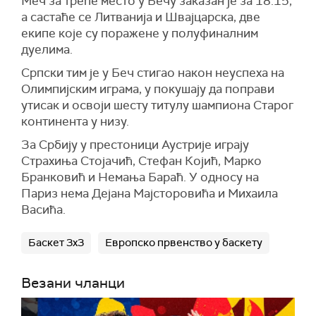
Меч за треће место у Бечу заказан је за 18.15,
а састаће се Литванија и Швајцарска, две
екипе које су поражене у полуфиналним
дуелима.
Српски тим је у Беч стигао након неуспеха на
Олимпијским играма, у покушају да поправи
утисак и освоји шесту титулу шампиона Старог
континента у низу.
За Србију у престоници Аустрије играју
Страхиња Стојачић, Стефан Којић, Марко
Бранковић и Немања Бараћ. У односу на
Париз нема Дејана Мајсторовића и Михаила
Васића.
Баскет 3х3
Европско првенство у баскету
Везани чланци