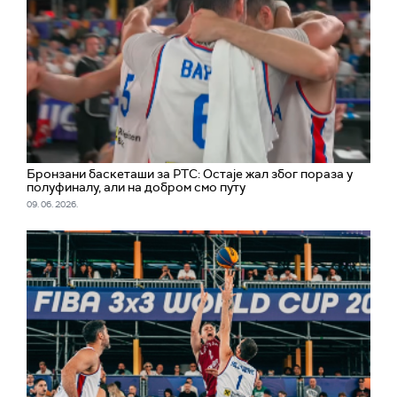
Бронзани баскеташи за РТС: Остаје жал због пораза у
полуфиналу, али на добром смо путу
09. 06. 2026.