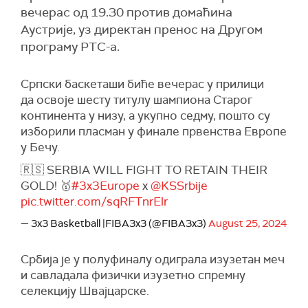
вечерас од 19.30 против домаћина
Аустрије, уз директан пренос на Другом
програму РТС-а.
Српски баскеташи биће вечерас у прилици
да освоје шесту титулу шампиона Старог
континента у низу, а укупно седму, пошто су
изборили пласман у финале првенства Европе
у Бечу.
🇷🇸 SERBIA WILL FIGHT TO RETAIN THEIR
GOLD! 🥇
#3x3Europe
x
@KSSrbije
pic.twitter.com/sqRFTnrElr
— 3x3 Basketball |FIBA3x3 (@FIBA3x3)
August 25, 2024
Србија је у полуфиналу одиграла изузетан меч
и савладала физички изузетно спремну
селекцију Швајцарске.