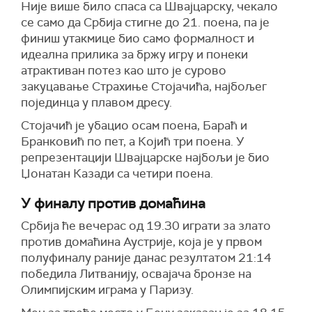
Није више било спаса са Швајцарску, чекало
се само да Србија стигне до 21. поена, па је
финиш утакмице био само формалност и
идеална прилика за бржу игру и понеки
атрактиван потез као што је сурово
закуцавање Страхиње Стојачића, најбољег
појединца у плавом дресу.
Стојачић је убацио осам поена, Бараћ и
Бранковић по пет, а Којић три поена. У
репрезентацији Швајцарске најбољи је био
Џонатан Казади са четири поена.
У финалу против домаћина
Србија ће вечерас од 19.30 играти за злато
против домаћина Аустрије, која је у првом
полуфиналу раније данас резултатом 21:14
победила Литванију, освајача бронзе на
Олимпијским играма у Паризу.