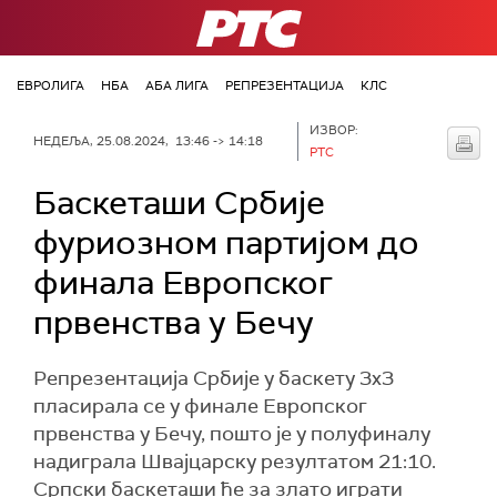
РТС
ЕВРОЛИГА
НБА
АБА ЛИГА
РЕПРЕЗЕНТАЦИЈА
КЛС
ИЗВОР:
НЕДЕЉА, 25.08.2024, 13:46 -> 14:18
РТС
Баскеташи Србије
фуриозном партијом до
финала Европског
првенства у Бечу
Репрезентација Србије у баскету 3x3
пласирала се у финале Европског
првенства у Бечу, пошто је у полуфиналу
надиграла Швајцарску резултатом 21:10.
Српски баскеташи ће за злато играти