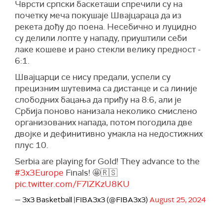
Чврсти српски баскеташи спречили су на
почетку меча покушаје Швајцараца да из
рекета дођу до поена. Несебично и луцидно
су делили лопте у нападу, приуштили себи
лаке кошеве и рано стекли велику предност -
6:1.
Швајцарци се нису предали, успели су
прецизним шутевима са дистанце и са линије
слободних бацања да приђу на 8:6, али је
Србија поново нанизала неколико смислено
организованих напада, потом погодила две
двојке и дефинитивно умакла на недостижних
плус 10.
Serbia are playing for Gold! They advance to the
#3x3Europe
Finals! 🤩🇷🇸
pic.twitter.com/F7lZKzU8KU
— 3x3 Basketball |FIBA3x3 (@FIBA3x3)
August 25, 2024