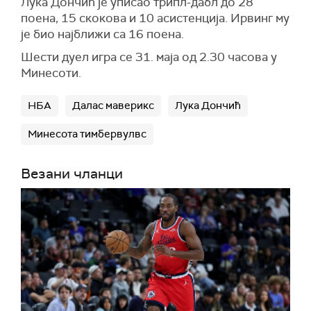
Лука Дончић је уписао трипл-дабл до 28
поена, 15 скокова и 10 асистенција. Ирвинг му
је био најближи са 16 поена.
Шести дуел игра се 31. маја од 2.30 часова у
Минесоти.
НБА
Далас маверикс
Лука Дончић
Минесота тимбервулвс
Везани чланци