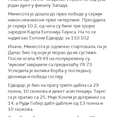
један дуел у финалу Запада.
Минесота је дошла до прве победе у серији
након неизвесне прве четвртине. Пресудила
је серија 10:2, од чега су биле три тројке
заредом Карла Ентонија Таунса. На то се
надвезао Ентони Едвардс за 110:102.
Иначе, Минесота је одлично стартовала, па је
Далас био тај који је морао да их сустиже.
После егала 49:49 на полувремену су
"вукови"завршили са предношћу 78:73.
Уследила је велика борба у последњој
деоници и победа гостију.
Едвардс је био на прагу трипл-дабла са 29
поена, 10 скокова и девет асистенција. Таунс
га је пратио са 25, Мајк Конли је допринео са
14, а Руди Гобер дабл-даблом од 13 поена и
10 скокова.