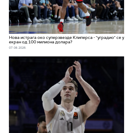
Нова истрага око суперзвезде Клиперса - "уградио" се у
екран од 100 милиона долара?
07. 08. 2026.