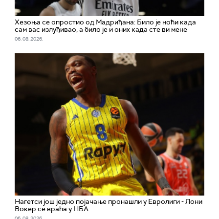
Хезоња се опростио од Мадриђана: Било је ноћи када
сам вас излуђивао, а било је и оних када сте ви мене
06. 08. 2026.
Нагетси још једно појачање пронашли у Евролиги - Лони
Вокер се враћа у НБА
06. 08. 2026.