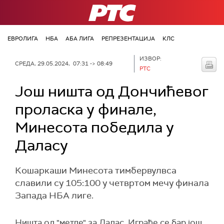
РТС
ЕВРОЛИГА
НБА
АБА ЛИГА
РЕПРЕЗЕНТАЦИЈА
КЛС
ИЗВОР:
СРЕДА, 29.05.2024, 07:31 -> 08:49
РТС
Још ништа од Дончићевог
проласка у финале,
Минесота победила у
Даласу
Кошаркаши Минесота тимбервулвса
славили су 105:100 у четвртом мечу финала
Запада НБА лиге.
Ништа од "метле" за Далас. Игрaће се бар још